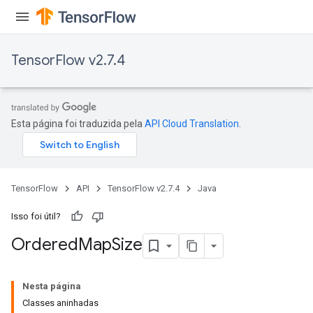
TensorFlow v2.7.4
Esta página foi traduzida pela
API Cloud Translation
.
TensorFlow
API
TensorFlow v2.7.4
Java
Isso foi útil?
Ordered
Map
Size
Nesta página
Classes aninhadas