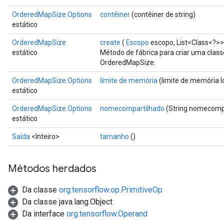
OrderedMapSize.Options
contêiner
(contêiner de string)
estático
OrderedMapSize
create
(
Escopo
escopo, List<Class<?>>
estático
Método de fábrica para criar uma clas
OrderedMapSize.
OrderedMapSize.Options
limite de memória
(limite de memória l
estático
OrderedMapSize.Options
nomecompartilhado
(String nomecomp
estático
ize
Saída
<Inteiro>
tamanho
()
Métodos herdados
Da classe
org.tensorflow.op.PrimitiveOp
Requantize
Da classe java.lang.Object
ize
Da interface
org.tensorflow.Operand
AndReluAndRequantize