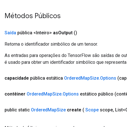
u
uAndRequantize
Métodos Públicos
AndRelu
Saída
pública <Inteiro>
as
Output
()
AndReluAndRequantize
Retorna o identificador simbólico de um tensor.
ize
As entradas para operações do TensorFlow são saídas de ou
é usado para obter um identificador simbólico que representa 
Requantize
ize
capacidade
pública estática
Ordered
Map
Size
.
Options
(cap
contêiner
Ordered
Map
Size
.
Options
estático público
(contê
public static
Ordered
Map
Size
create
(
Scope
scope
,
List<