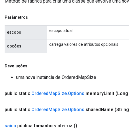
Método de fábrica para criar uma classe que envolve uma n
Parâmetros
escopo atual
escopo
carrega valores de atributos opcionais
opções
Devoluções
uma nova instância de OrderedMapSize
public static
Ordered
Map
Size
.
Options
memory
Limit
(Long
public static
Ordered
Map
Size
.
Options
shared
Name
(Strin
saída
pública
tamanho
<inteiro>
()