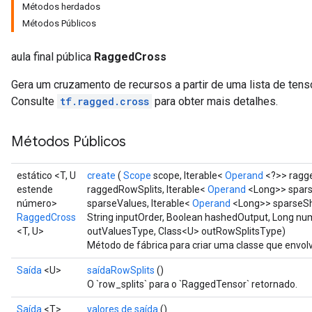
Métodos herdados
Métodos Públicos
aula final pública
RaggedCross
Gera um cruzamento de recursos a partir de uma lista de ten
Consulte
tf.ragged.cross
para obter mais detalhes.
Métodos Públicos
estático <T, U
create
(
Scope
scope, Iterable<
Operand
<?>> ragge
estende
raggedRowSplits, Iterable<
Operand
<Long>> sparse
número>
sparseValues, Iterable<
Operand
<Long>> sparseSh
RaggedCross
String inputOrder, Boolean hashedOutput, Long nu
<T, U>
outValuesType, Class<U> outRowSplitsType)
Método de fábrica para criar uma classe que env
Saída
<U>
saídaRowSplits
()
O `row_splits` para o `RaggedTensor` retornado.
Saída
<T>
valores de saída
()