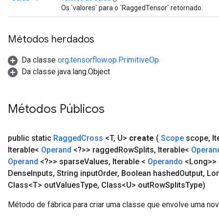
Os `valores` para o `RaggedTensor` retornado.
Métodos herdados
Da classe
org.tensorflow.op.PrimitiveOp
Da classe java.lang.Object
Métodos Públicos
public static
Ragged
Cross
<T
,
U>
create
(
Scope
scope
,
It
Iterable<
Operand
<?>> ragged
Row
Splits
,
Iterable<
Operan
Operand
<?>> sparse
Values
,
Iterable <
Operando
<Long>> 
Dense
Inputs
,
String input
Order
,
Boolean hashed
Output
,
Lo
Class<T> out
Values
Type
,
Class<U> out
Row
Splits
Type)
Método de fábrica para criar uma classe que envolve uma n