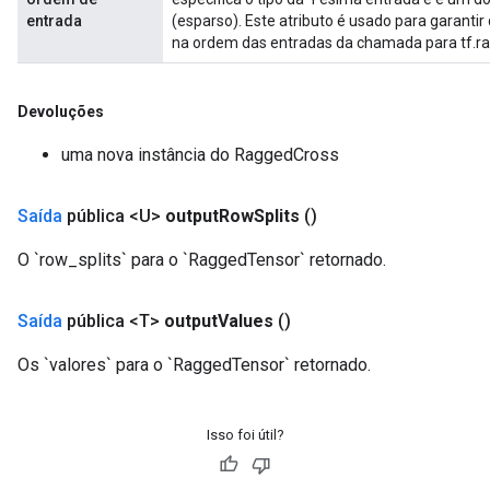
entrada
(esparso). Este atributo é usado para garant
na ordem das entradas da chamada para tf.ra
Devoluções
uma nova instância do RaggedCross
Saída
pública <U>
output
Row
Splits
()
O `row_splits` para o `RaggedTensor` retornado.
m
Saída
pública <T>
output
Values
​​()
Os `valores` para o `RaggedTensor` retornado.
rs
eters
ntumParameters
Isso foi útil?
ters
ropParameters