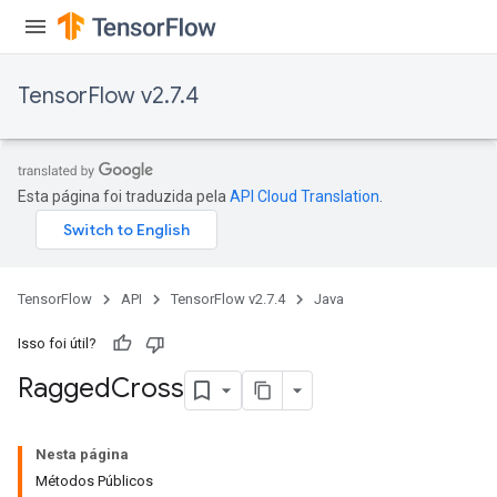
Requantize
ize
TensorFlow v2.7.4
AndReluAndRequantize
u
uAndRequantize
Esta página foi traduzida pela
API Cloud Translation
.
AndRelu
AndReluAndRequantize
TensorFlow
API
TensorFlow v2.7.4
Java
ize
Isso foi útil?
Requantize
Ragged
Cross
ize
Nesta página
Métodos Públicos