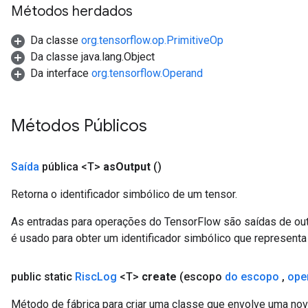
Métodos herdados
Da classe
org.tensorflow.op.PrimitiveOp
Da classe java.lang.Object
Da interface
org.tensorflow.Operand
Métodos Públicos
Saída
pública <T>
as
Output
()
Retorna o identificador simbólico de um tensor.
As entradas para operações do TensorFlow são saídas de ou
é usado para obter um identificador simbólico que representa 
public static
Risc
Log
<T>
create
(escopo
do escopo
,
ope
Método de fábrica para criar uma classe que envolve uma no