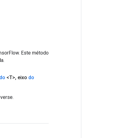
ensorFlow. Este método
a.
do
<T>
,
eixo
do
verse.