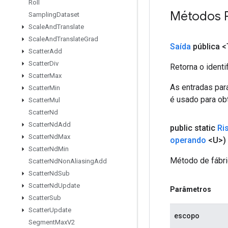
Roll
Métodos 
Sampling
Dataset
Scale
And
Translate
Scale
And
Translate
Grad
Saída
pública <
Scatter
Add
Scatter
Div
Retorna o identi
Scatter
Max
As entradas par
Scatter
Min
é usado para obt
Scatter
Mul
Scatter
Nd
Scatter
Nd
Add
public static
Ri
Scatter
Nd
Max
operando
<U>)
Scatter
Nd
Min
Método de fábri
Scatter
Nd
Non
Aliasing
Add
Scatter
Nd
Sub
Scatter
Nd
Update
Parâmetros
Scatter
Sub
Scatter
Update
escopo
Segment
Max
V2