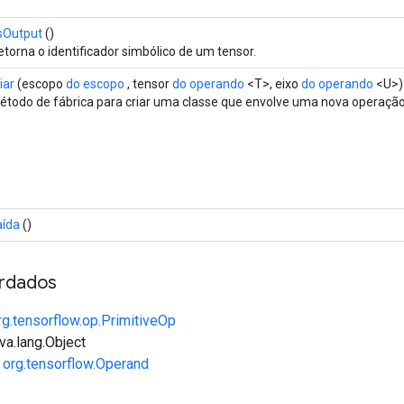
sOutput
()
etorna o identificador simbólico de um tensor.
iar
(escopo
do escopo
, tensor
do operando
<T>, eixo
do operando
<U>)
étodo de fábrica para criar uma classe que envolve uma nova operação
aída
()
rdados
rg.tensorflow.op.PrimitiveOp
va.lang.Object
e
org.tensorflow.Operand