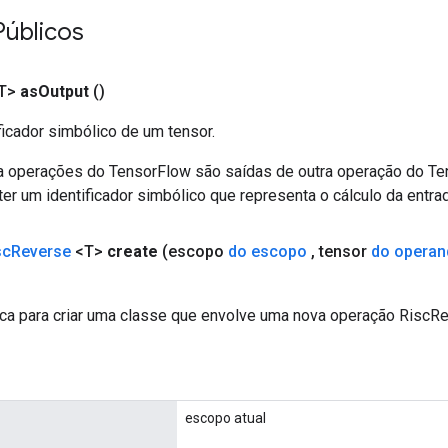
Públicos
T>
as
Output
()
ficador simbólico de um tensor.
a operações do TensorFlow são saídas de outra operação do T
er um identificador simbólico que representa o cálculo da entrad
sc
Reverse
<T>
create
(escopo
do escopo
,
tensor
do operan
ca para criar uma classe que envolve uma nova operação RiscRe
escopo atual