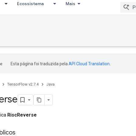
Ecossistema
Mais
Esta página foi traduzida pela
API Cloud Translation
.
TensorFlow v2.7.4
Java
erse
lica
RiscReverse
licos