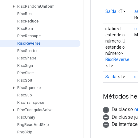
Risc
Random
Uniform
Saída
<T>
a
Risc
Real
R
Risc
Reduce
static <T
cr
Risc
Rem
estende o
M
Risc
Reshape
número, U
Risc
Reverse
estende o
Risc
Scatter
número>
Risc
Shape
RiscReverse
<T>
Risc
Sign
Risc
Slice
Saída
<T>
s
Risc
Sort
Risc
Squeeze
Métodos he
Risc
Sub
Risc
Transpose
Da classe
o
Risc
Triangular
Solve
Da classe ja
Risc
Unary
Da interfac
Rng
Read
And
Skip
Rng
Skip