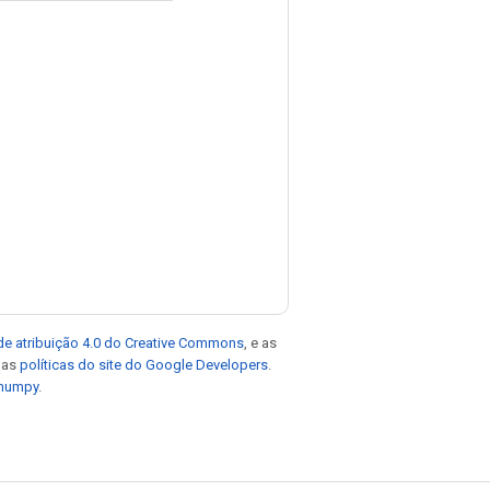
de atribuição 4.0 do Creative Commons
, e as
e as
políticas do site do Google Developers
.
 numpy
.