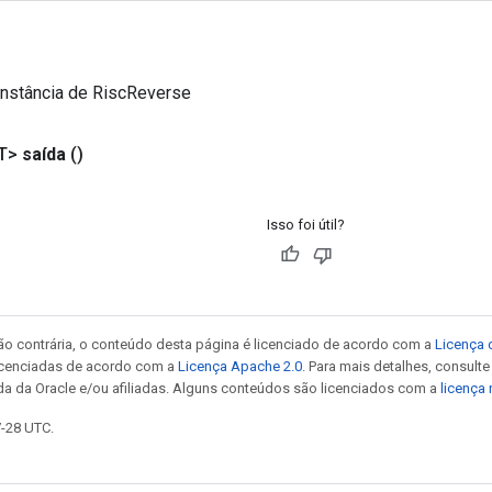
instância de RiscReverse
T>
saída
()
Isso foi útil?
ão contrária, o conteúdo desta página é licenciado de acordo com a
Licença 
icenciadas de acordo com a
Licença Apache 2.0
. Para mais detalhes, consult
da da Oracle e/ou afiliadas. Alguns conteúdos são licenciados com a
licença
7-28 UTC.