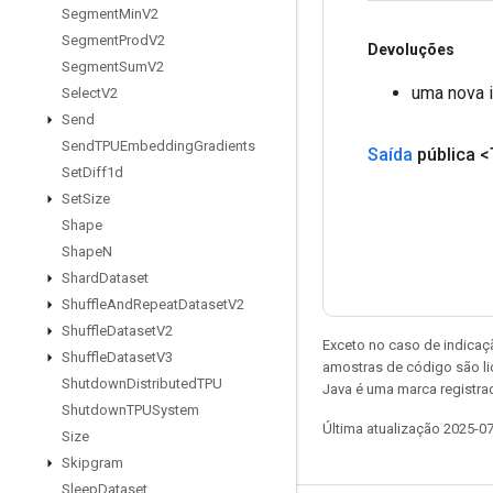
Segment
Min
V2
Segment
Prod
V2
Devoluções
Segment
Sum
V2
uma nova 
Select
V2
Send
Send
TPUEmbedding
Gradients
Saída
pública <
Set
Diff1d
Set
Size
Shape
Shape
N
Shard
Dataset
Shuffle
And
Repeat
Dataset
V2
Shuffle
Dataset
V2
Exceto no caso de indicaç
Shuffle
Dataset
V3
amostras de código são l
Shutdown
Distributed
TPU
Java é uma marca registra
Shutdown
TPUSystem
Última atualização 2025-0
Size
Skipgram
Sleep
Dataset