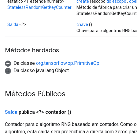
estático <T estende número>
create
(escopo
do escopo
,
ope
StatelessRandomGetKeyCounter
Método de fábrica para criar 
StatelessRandomGetKeyCounte
Saída
<?>
chave
()
Chave para o algoritmo RNG ba
Métodos herdados
Da classe
org.tensorflow.op.PrimitiveOp
Da classe java.lang.Object
Métodos Públicos
Saída
pública <?>
contador
()
Contador para o algoritmo RNG baseado em contador. Como 
algoritmo, esta saída será preenchida à direita com zeros para