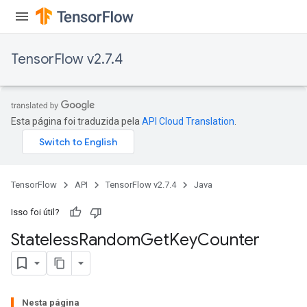
TensorFlow v2.7.4
Esta página foi traduzida pela
API Cloud Translation
.
TensorFlow
API
TensorFlow v2.7.4
Java
Isso foi útil?
Stateless
Random
Get
Key
Counter
Nesta página