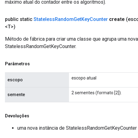
máximo atual do contador entre os algoritmos).
public static
Stateless
Random
Get
Key
Counter
create
(esc
<T>)
Método de fábrica para criar uma classe que agrupa uma nov
StatelessRandomGetKeyCounter.
Parâmetros
escopo atual
escopo
2 sementes (formato [2]).
semente
Devoluções
uma nova instância de StatelessRandomGetKeyCounter