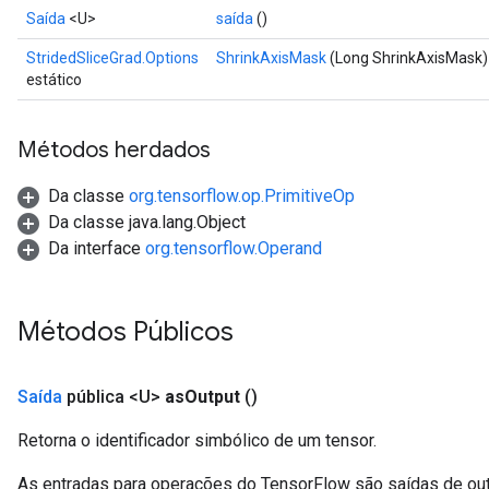
Saída
<U>
saída
()
StridedSliceGrad.Options
ShrinkAxisMask
(Long ShrinkAxisMask)
estático
Métodos herdados
Da classe
org.tensorflow.op.PrimitiveOp
Da classe java.lang.Object
Da interface
org.tensorflow.Operand
Métodos Públicos
Saída
pública <U>
as
Output
()
Retorna o identificador simbólico de um tensor.
As entradas para operações do TensorFlow são saídas de ou