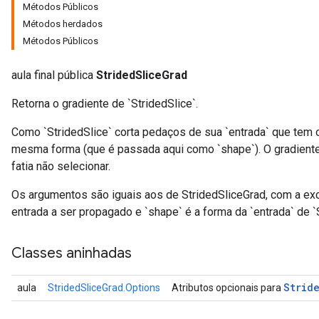
Métodos Públicos
Métodos herdados
Métodos Públicos
aula final pública
StridedSliceGrad
Retorna o gradiente de `StridedSlice`.
Como `StridedSlice` corta pedaços de sua `entrada` que tem o
mesma forma (que é passada aqui como `shape`). O gradient
fatia não selecionar.
Os argumentos são iguais aos de StridedSliceGrad, com a exc
entrada a ser propagado e `shape` é a forma da `entrada` de `S
Classes aninhadas
Strid
aula
StridedSliceGrad.Options
Atributos opcionais para