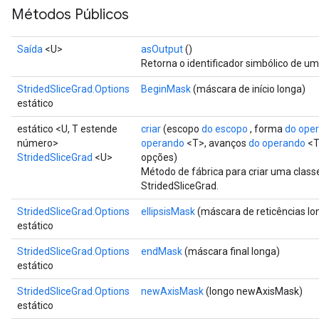
Métodos Públicos
Saída
<U>
asOutput
()
Retorna o identificador simbólico de um
StridedSliceGrad.Options
BeginMask
(máscara de início longa)
estático
estático <U, T estende
criar
(escopo
do escopo
, forma
do ope
número>
operando
<T>, avanços
do operando
<T
StridedSliceGrad
<U>
opções)
Método de fábrica para criar uma clas
StridedSliceGrad.
StridedSliceGrad.Options
ellipsisMask
(máscara de reticências lo
estático
StridedSliceGrad.Options
endMask
(máscara final longa)
estático
StridedSliceGrad.Options
newAxisMask
(longo newAxisMask)
estático