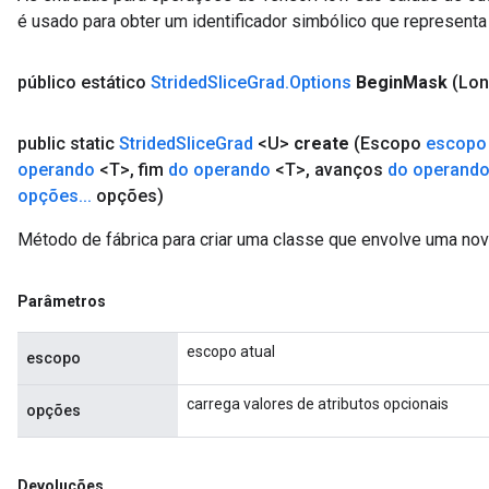
é usado para obter um identificador simbólico que representa 
público estático
Strided
Slice
Grad
.
Options
Begin
Mask
(Lon
public static
Strided
Slice
Grad
<U>
create
(Escopo
escopo
operando
<T>
,
fim
do operando
<T>
,
avanços
do operand
opções
.
.
.
opções)
Método de fábrica para criar uma classe que envolve uma nov
Parâmetros
escopo atual
escopo
carrega valores de atributos opcionais
opções
Devoluções