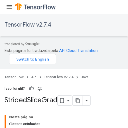
TensorFlow v2.7.4
Esta página foi traduzida pela
API Cloud Translation
.
x
TensorFlow
API
TensorFlow v2.7.4
Java
Isso foi útil?
Strided
Slice
Grad
Nesta página
Classes aninhadas