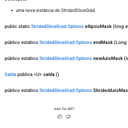
uma nova instância de StridedSliceGrad
public static
Strided
Slice
Grad
.
Options
ellipsis
Mask
(long e
público estático
Strided
Slice
Grad
.
Options
end
Mask
(Long
público estático
Strided
Slice
Grad
.
Options
new
Axis
Mask
(
Saída
pública <U>
saída
()
público estático
Strided
Slice
Grad
.
Options
Shrided
Axis
Mas
Isso foi útil?