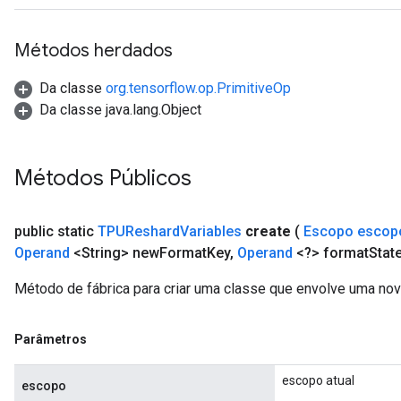
Métodos herdados
Da classe
org.tensorflow.op.PrimitiveOp
Da classe java.lang.Object
Métodos Públicos
public static
TPUReshard
Variables
create
(
Escopo escop
Operand
<String> new
Format
Key
,
Operand
<?> format
Stat
Método de fábrica para criar uma classe que envolve uma no
Parâmetros
escopo atual
escopo