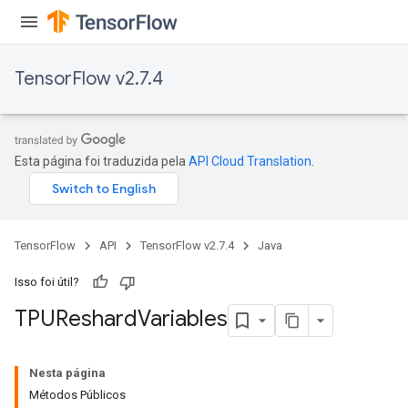
TensorFlow v2.7.4
Esta página foi traduzida pela
API Cloud Translation
.
TensorFlow
API
TensorFlow v2.7.4
Java
Isso foi útil?
TPUReshard
Variables
Nesta página
Métodos Públicos