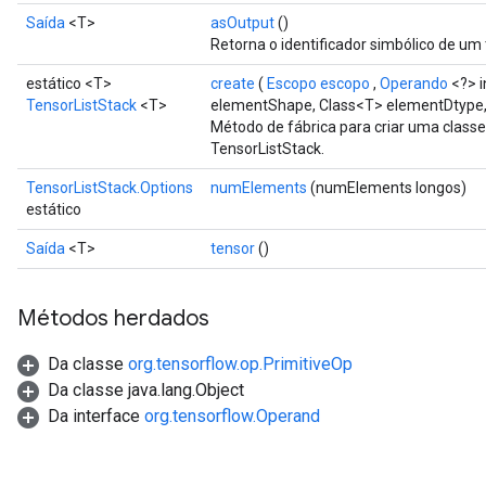
Saída
<T>
asOutput
()
Retorna o identificador simbólico de um 
estático <T>
create
(
Escopo escopo
,
Operando
<?> i
TensorListStack
<T>
elementShape, Class<T> elementDtype
Método de fábrica para criar uma clas
TensorListStack.
TensorListStack.Options
numElements
(numElements longos)
estático
Saída
<T>
tensor
()
Métodos herdados
Da classe
org.tensorflow.op.PrimitiveOp
Da classe java.lang.Object
Da interface
org.tensorflow.Operand