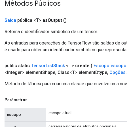
Métodos Públicos
Saída
pública <T>
as
Output
()
Retorna o identificador simbólico de um tensor.
As entradas para operações do TensorFlow são saídas de ou
é usado para obter um identificador simbólico que representa 
public static
Tensor
List
Stack
<T>
create
(
Escopo escopo
<Integer> element
Shape
,
Class<T> element
Dtype
,
Opções
.
Método de fábrica para criar uma classe que envolve uma no
Parâmetros
escopo atual
escopo
carrega valores de atributos opcionais