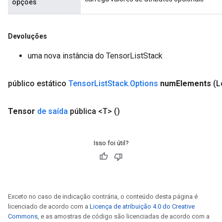
opções
Devoluções
uma nova instância do TensorListStack
público estático
Tensor
List
Stack
.
Options
num
Elements
(L
Tensor
de saída
pública <T>
()
Isso foi útil?
Exceto no caso de indicação contrária, o conteúdo desta página é
licenciado de acordo com a
Licença de atribuição 4.0 do Creative
Commons
, e as amostras de código são licenciadas de acordo com a