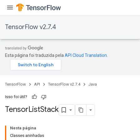
TensorFlow v2.7.4
Esta página foi traduzida pela
API Cloud Translation
.
TensorFlow
API
TensorFlow v2.7.4
Java
Isso foi útil?
Tensor
List
Stack
Nesta página
Classes aninhadas