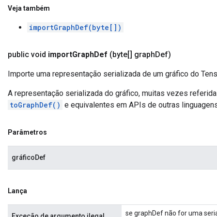
Veja também
importGraphDef(byte[])
public void
import
Graph
Def
(byte[] graph
Def)
Importe uma representação serializada de um gráfico do Tens
A representação serializada do gráfico, muitas vezes referi
toGraphDef()
e equivalentes em APIs de outras linguagens
Parâmetros
gráficoDef
Lança
se graphDef não for uma seri
Exceção de argumento ilegal