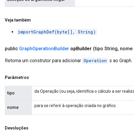
Veja também
importGraphDef(byte[], String)
public
Graph
Operation
Builder
op
Builder
(tipo String
,
nome S
Retorna um construtor para adicionar
Operation
s ao Graph.
Parâmetros
da Operação (ou seja, identifica o cálculo a ser realiz
tipo
para se referir à operação criada no gráfico.
nome
Devoluções