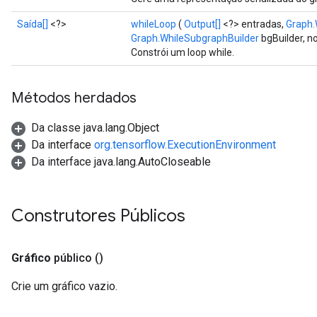
Saída[]
<?>
whileLoop
(
Output[]
<?> entradas,
Graph.
Graph.WhileSubgraphBuilder
bgBuilder, n
Constrói um loop while.
Métodos herdados
Da classe java.lang.Object
Da interface
org.tensorflow.ExecutionEnvironment
Da interface java.lang.AutoCloseable
Construtores Públicos
Gráfico
público
()
Crie um gráfico vazio.