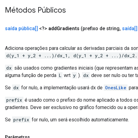
Métodos Públicos
saída pública[]
<?>
add
Gradients
(prefixo de string
,
saída[]
Adiciona operações para calcular as derivadas parciais da s
d(y_1 + y_2 + ...)/dx_1, d(y_1 + y_2 + ...)/dx_2.
dx
são usados ​​como gradientes iniciais (que representam a
alguma função de perda
L
wrt
y
).
dx
deve ser nulo ou ter
Se
dx
for nulo, a implementação usará dx de
OnesLike
para
prefix
é usado como o prefixo do nome aplicado a todos os 
gradientes. Deve ser exclusivo no gráfico fornecido ou a oper
Se
prefix
for nulo, um será escolhido automaticamente.
Parâmetros