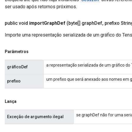
ser usado após retornos próximos.
public void
import
Graph
Def
(byte[] graph
Def
,
prefixo Strin
Importe uma representação serializada de um gráfico do Tens
Parâmetros
a representação serializada de um gráfico do
gráficoDef
um prefixo que será anexado aos nomes em 
prefixo
Lança
se graphDef não for uma seri
Exceção de argumento ilegal