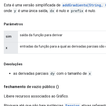
Esta é uma versão simplificada de
addGradients(String, 
onde
y
é uma única saída,
dx
é nulo e
prefix
é nulo.
Parâmetros
saída da função para derivar
sim
entradas da função para a qual as derivadas parciais são
x
Devoluções
as derivadas parciais
dy
com o tamanho de
x
fechamento
de vazio público
()
Libere recursos associados ao Gráfico.
Bloqueia até que não haja instâncias
Session
ativas referent