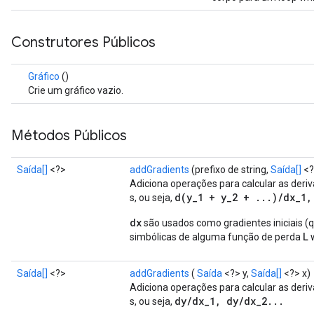
Construtores Públicos
Gráfico
()
Crie um gráfico vazio.
Métodos Públicos
Saída[]
<?>
addGradients
(prefixo de string,
Saída[]
<?
Adiciona operações para calcular as deri
d(y_1 + y_2 + ...)/dx_1,
s, ou seja,
dx
são usados ​​como gradientes iniciais 
L
simbólicas de alguma função de perda
w
Saída[]
<?>
addGradients
(
Saída
<?> y,
Saída[]
<?> x)
Adiciona operações para calcular as deri
dy/dx_1, dy/dx_2...
s, ou seja,