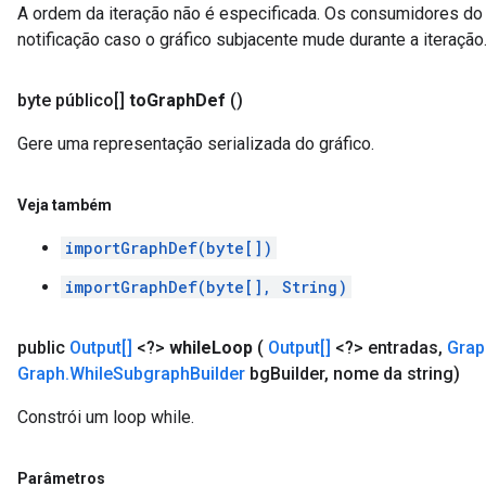
A ordem da iteração não é especificada. Os consumidores do
notificação caso o gráfico subjacente mude durante a iteração
byte público[]
to
Graph
Def
()
Gere uma representação serializada do gráfico.
Veja também
importGraphDef(byte[])
importGraphDef(byte[], String)
public
Output[]
<?>
while
Loop
(
Output[]
<?> entradas
,
Grap
Graph
.
While
Subgraph
Builder
bg
Builder
,
nome da string)
Constrói um loop while.
Parâmetros