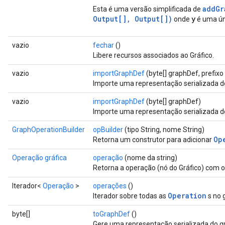
addGr
Esta é uma versão simplificada de
Output[], Output[])
y
onde
é uma ún
vazio
fechar
()
Libere recursos associados ao Gráfico.
vazio
importGraphDef
(byte[] graphDef, prefixo 
Importe uma representação serializada d
vazio
importGraphDef
(byte[] graphDef)
Importe uma representação serializada d
GraphOperationBuilder
opBuilder
(tipo String, nome String)
Op
Retorna um construtor para adicionar
Operação gráfica
operação
(nome da string)
Retorna a operação (nó do Gráfico) com 
Iterador<
Operação
>
operações
()
Operation
Iterador sobre todas as
s no g
byte[]
toGraphDef
()
Gere uma representação serializada do gr