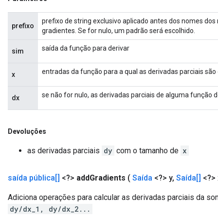
prefixo de string exclusivo aplicado antes dos nomes dos 
prefixo
gradientes. Se for nulo, um padrão será escolhido.
saída da função para derivar
sim
entradas da função para a qual as derivadas parciais são
x
se não for nulo, as derivadas parciais de alguma função 
dx
Devoluções
as derivadas parciais
dy
com o tamanho de
x
saída pública[]
<?>
add
Gradients
(
Saída
<?> y
,
Saída[]
<?> 
Adiciona operações para calcular as derivadas parciais da s
dy/dx_1, dy/dx_2...