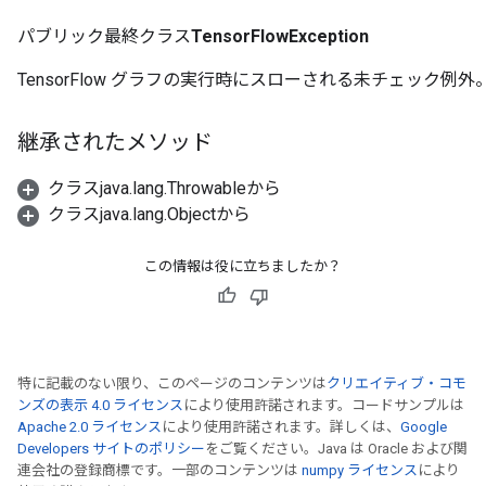
パブリック最終クラス
TensorFlowException
TensorFlow グラフの実行時にスローされる未チェック例外
継承されたメソッド
クラスjava.lang.Throwableから
クラスjava.lang.Objectから
この情報は役に立ちましたか？
特に記載のない限り、このページのコンテンツは
クリエイティブ・コモ
ンズの表示 4.0 ライセンス
により使用許諾されます。コードサンプルは
Apache 2.0 ライセンス
により使用許諾されます。詳しくは、
Google
Developers サイトのポリシー
をご覧ください。Java は Oracle および関
連会社の登録商標です。一部のコンテンツは
numpy ライセンス
により