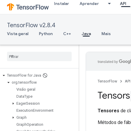
Instalar
Aprender
API
TensorFlow v2.8.4
Vista geral
Python
C++
Java
Mais
Tensor
Flow for Java
TensorFlow
API
org
.
tensorflow
Visão geral
Tensors
Data
Type
Eager
Session
Tensores
de cl
Execution
Environment
Graph
Métodos de fábr
Graph
Operation