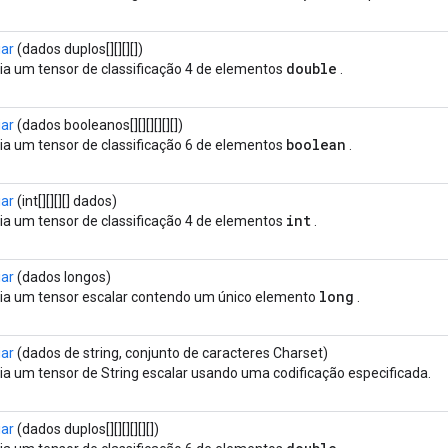
iar
(dados duplos[][][][])
double
ia um tensor de classificação 4 de elementos
.
iar
(dados booleanos[][][][][][])
boolean
ia um tensor de classificação 6 de elementos
.
iar
(int[][][][] dados)
int
ia um tensor de classificação 4 de elementos
.
iar
(dados longos)
long
ia um tensor escalar contendo um único elemento
.
iar
(dados de string, conjunto de caracteres Charset)
ia um tensor de String escalar usando uma codificação especificada.
iar
(dados duplos[][][][][][])