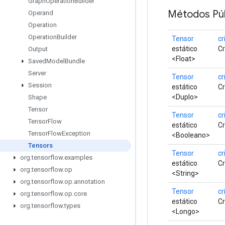
Graph
Operation
Builder
Métodos Púb
Operand
Operation
Operation
Builder
Tensor
cr
estático
Cr
Output
<Float>
Saved
Model
Bundle
Server
Tensor
cr
Session
estático
Cr
<Duplo>
Shape
Tensor
Tensor
cr
Tensor
Flow
estático
Cr
Tensor
Flow
Exception
<Booleano>
Tensors
Tensor
cr
org
.
tensorflow
.
examples
estático
Cr
org
.
tensorflow
.
op
<String>
org
.
tensorflow
.
op
.
annotation
Tensor
cr
org
.
tensorflow
.
op
.
core
estático
Cr
org
.
tensorflow
.
types
<Longo>