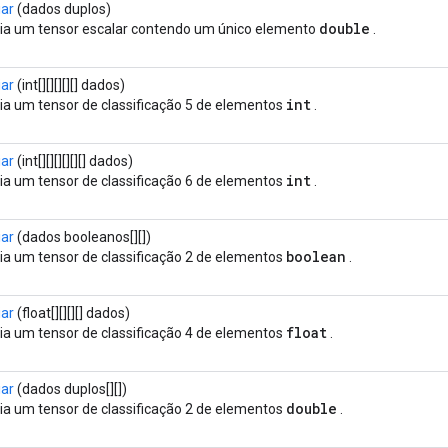
iar
(dados duplos)
double
ia um tensor escalar contendo um único elemento
.
iar
(int[][][][][] dados)
int
ia um tensor de classificação 5 de elementos
.
iar
(int[][][][][][] dados)
int
ia um tensor de classificação 6 de elementos
.
iar
(dados booleanos[][])
boolean
ia um tensor de classificação 2 de elementos
.
iar
(float[][][][] dados)
float
ia um tensor de classificação 4 de elementos
.
iar
(dados duplos[][])
double
ia um tensor de classificação 2 de elementos
.