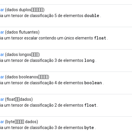
iar
(dados duplos[][][][][])
double
ia um tensor de classificação 5 de elementos
.
iar
(dados flutuantes)
float
ia um tensor escalar contendo um único elemento
.
iar
(dados longos[][][])
long
ia um tensor de classificação 3 de elementos
.
iar
(dados booleanos[][][][])
boolean
ia um tensor de classificação 4 de elementos
.
iar
(float[][]dados)
float
ia um tensor de classificação 2 de elementos
.
iar
(byte[][][][] dados)
byte
ia um tensor de classificação 3 de elementos
.