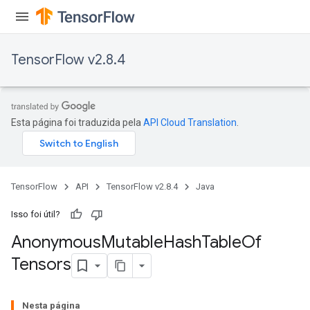
TensorFlow v2.8.4
Esta página foi traduzida pela
API Cloud Translation
.
TensorFlow
API
TensorFlow v2.8.4
Java
Isso foi útil?
Anonymous
Mutable
Hash
Table
Of
Tensors
rs
Nesta página