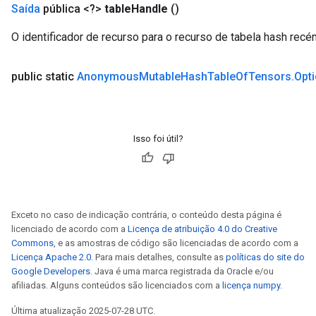
Saída
pública <?>
table
Handle
()
O identificador de recurso para o recurso de tabela hash recé
ureSplit
public static
Anonymous
Mutable
Hash
Table
Of
Tensors
.
Opt
Isso foi útil?
Exceto no caso de indicação contrária, o conteúdo desta página é
licenciado de acordo com a
Licença de atribuição 4.0 do Creative
Commons
, e as amostras de código são licenciadas de acordo com a
Licença Apache 2.0
. Para mais detalhes, consulte as
políticas do site do
Google Developers
. Java é uma marca registrada da Oracle e/ou
afiliadas. Alguns conteúdos são licenciados com a
licença numpy
.
Última atualização 2025-07-28 UTC.