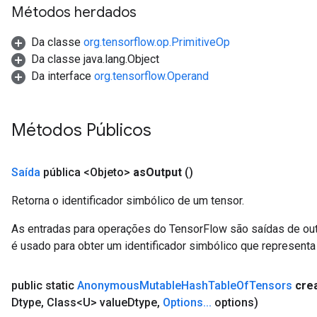
Métodos herdados
Da classe
org.tensorflow.op.PrimitiveOp
Da classe java.lang.Object
Da interface
org.tensorflow.Operand
Métodos Públicos
Saída
pública <Objeto>
as
Output
()
t
Retorna o identificador simbólico de um tensor.
As entradas para operações do TensorFlow são saídas de ou
é usado para obter um identificador simbólico que representa 
public static
Anonymous
Mutable
Hash
Table
Of
Tensors
cre
source
Dtype
,
Class<U> value
Dtype
,
Options
.
.
.
options)