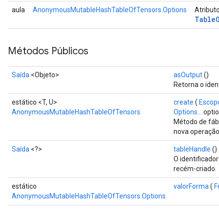
aula
AnonymousMutableHashTableOfTensors.Options
Atribut
Table
Métodos Públicos
Saída
<Objeto>
asOutput
()
Retorna o iden
estático <T, U>
create
(
Escop
AnonymousMutableHashTableOfTensors
Options...
optio
Método de fábr
nova operaçã
Saída
<?>
tableHandle
()
O identificado
recém-criado.
estático
valorForma
(
F
AnonymousMutableHashTableOfTensors.Options