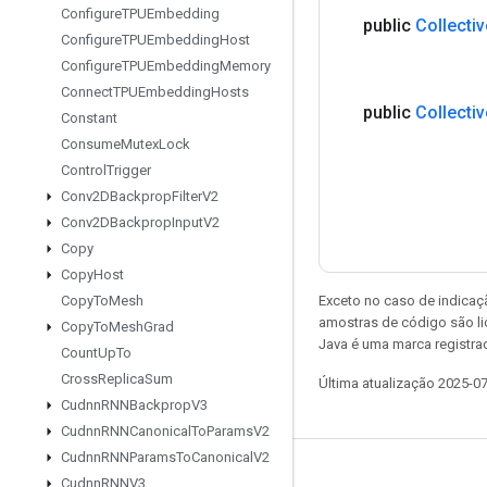
Configure
TPUEmbedding
public
Collectiv
Configure
TPUEmbedding
Host
Configure
TPUEmbedding
Memory
Connect
TPUEmbedding
Hosts
public
Collectiv
Constant
Consume
Mutex
Lock
Control
Trigger
Conv2DBackprop
Filter
V2
Conv2DBackprop
Input
V2
Copy
Copy
Host
Exceto no caso de indicaç
Copy
To
Mesh
amostras de código são l
Copy
To
Mesh
Grad
Java é uma marca registra
Count
Up
To
Cross
Replica
Sum
Última atualização 2025-0
Cudnn
RNNBackprop
V3
Cudnn
RNNCanonical
To
Params
V2
Cudnn
RNNParams
To
Canonical
V2
Permanecer conectado
Cudnn
RNNV3