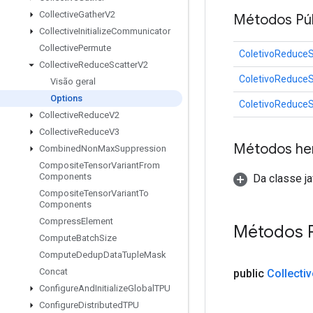
Collective
Gather
V2
Métodos Púb
Collective
Initialize
Communicator
Collective
Permute
ColetivoReduceS
Collective
Reduce
Scatter
V2
ColetivoReduceS
Visão geral
Options
ColetivoReduceS
Collective
Reduce
V2
Collective
Reduce
V3
Métodos he
Combined
Non
Max
Suppression
Composite
Tensor
Variant
From
Components
Da classe ja
Composite
Tensor
Variant
To
Components
Compress
Element
Métodos 
Compute
Batch
Size
Compute
Dedup
Data
Tuple
Mask
Concat
public
Collectiv
Configure
And
Initialize
Global
TPU
Configure
Distributed
TPU