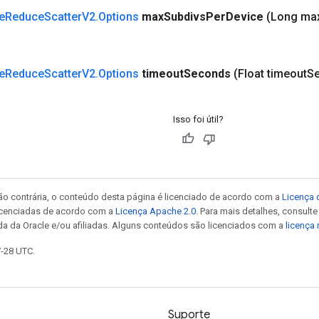
e
Reduce
Scatter
V2
.
Options
max
Subdivs
Per
Device
(Long ma
e
Reduce
Scatter
V2
.
Options
timeout
Seconds
(Float timeout
S
Isso foi útil?
ão contrária, o conteúdo desta página é licenciado de acordo com a
Licença 
icenciadas de acordo com a
Licença Apache 2.0
. Para mais detalhes, consult
da da Oracle e/ou afiliadas. Alguns conteúdos são licenciados com a
licença
7-28 UTC.
Suporte