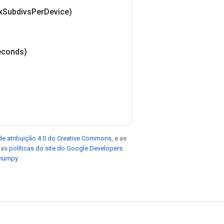
x
Subdivs
Per
Device)
econds)
de atribuição 4.0 do Creative Commons
, e as
e as
políticas do site do Google Developers
.
 numpy
.