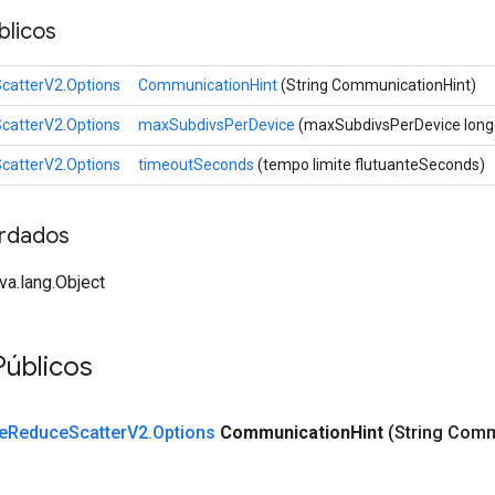
licos
catterV2.Options
CommunicationHint
(String CommunicationHint)
catterV2.Options
maxSubdivsPerDevice
(maxSubdivsPerDevice long
catterV2.Options
timeoutSeconds
(tempo limite flutuanteSeconds)
rdados
va.lang.Object
Públicos
e
Reduce
Scatter
V2
.
Options
Communication
Hint
(String Com