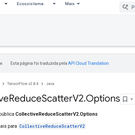
Ecossistema
Mais
Esta página foi traduzida pela
API Cloud Translation
.
TensorFlow v2.8.4
Java
ive
Reduce
Scatter
V2
.
Options
 pública
CollectiveReduceScatterV2.Options
nais para
CollectiveReduceScatterV2