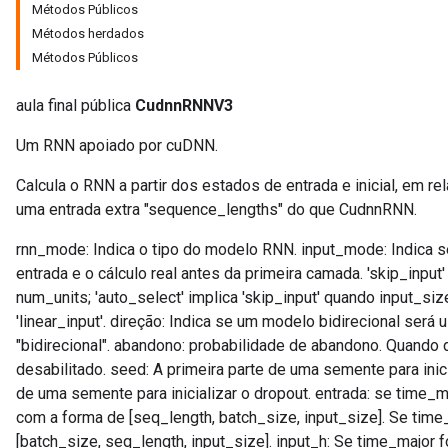
Métodos Públicos
Métodos herdados
Métodos Públicos
aula final pública
CudnnRNNV3
Um RNN apoiado por cuDNN.
Calcula o RNN a partir dos estados de entrada e inicial, em re
uma entrada extra "sequence_lengths" do que CudnnRNN.
rnn_mode: Indica o tipo do modelo RNN. input_mode: Indica se
entrada e o cálculo real antes da primeira camada. 'skip_inpu
num_units; 'auto_select' implica 'skip_input' quando input_siz
'linear_input'. direção: Indica se um modelo bidirecional será 
"bidirecional". abandono: probabilidade de abandono. Quando 
desabilitado. seed: A primeira parte de uma semente para inic
de uma semente para inicializar o dropout. entrada: se time_m
com a forma de [seq_length, batch_size, input_size]. Se time_
[batch_size, seq_length, input_size]. input_h: Se time_major 