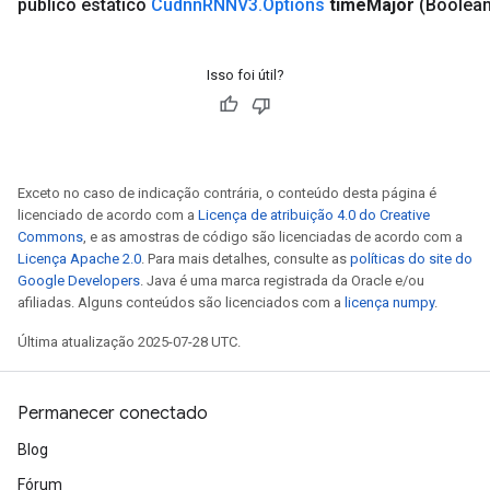
público estático
Cudnn
RNNV3
.
Options
time
Major
(Boolean
Isso foi útil?
Exceto no caso de indicação contrária, o conteúdo desta página é
licenciado de acordo com a
Licença de atribuição 4.0 do Creative
Commons
, e as amostras de código são licenciadas de acordo com a
Licença Apache 2.0
. Para mais detalhes, consulte as
políticas do site do
Google Developers
. Java é uma marca registrada da Oracle e/ou
afiliadas. Alguns conteúdos são licenciados com a
licença numpy
.
Última atualização 2025-07-28 UTC.
Permanecer conectado
Blog
rs
Fórum