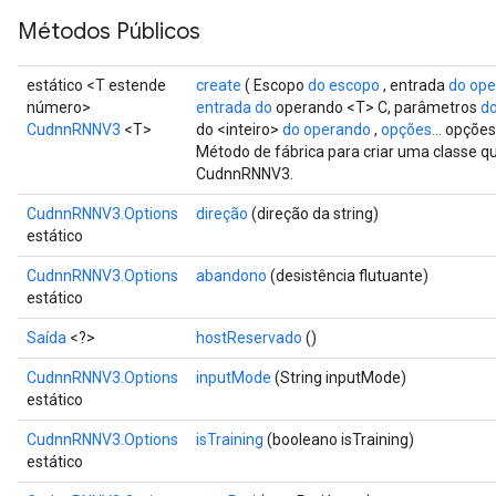
Métodos Públicos
estático <T estende
create
( Escopo
do escopo
, entrada
do op
ryTensorBatch
número>
entrada do
operando <T> C, parâmetros
d
CudnnRNNV3
<T>
do <inteiro>
do operando
,
opções...
opções
Método de fábrica para criar uma classe 
CudnnRNNV3.
CudnnRNNV3.Options
direção
(direção da string)
estático
CudnnRNNV3.Options
abandono
(desistência flutuante)
estático
Saída
<?>
hostReservado
()
rBatch
CudnnRNNV3.Options
inputMode
(String inputMode)
estático
CudnnRNNV3.Options
isTraining
(booleano isTraining)
Batch
estático
atch