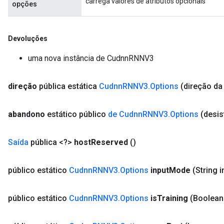
carrega valores de atributos opcionais
opções
Devoluções
uma nova instância de CudnnRNNV3
direção
pública estática
Cudnn
RNNV3
.
Options
(direção da 
abandono
estático público
de Cudnn
RNNV3
.
Options
(desis
Saída
pública <?>
host
Reserved
()
público estático
Cudnn
RNNV3
.
Options
input
Mode
(String i
público estático
Cudnn
RNNV3
.
Options
is
Training
(Boolean