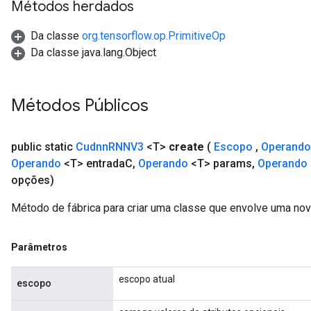
Métodos herdados
Da classe
org.tensorflow.op.PrimitiveOp
Da classe java.lang.Object
Métodos Públicos
public static
Cudnn
RNNV3
<T>
create
(
Escopo
,
Operando
Operando
<T> entrada
C
,
Operando
<T> params
,
Operando
opções)
Método de fábrica para criar uma classe que envolve uma n
Parâmetros
escopo atual
escopo