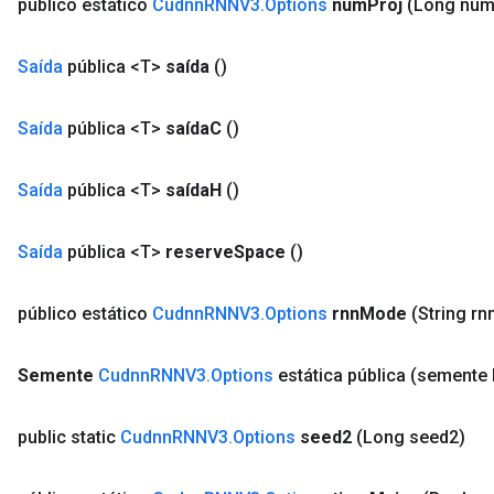
público estático
Cudnn
RNNV3
.
Options
num
Proj
(Long nu
Saída
pública <T>
saída
()
Saída
pública <T>
saída
C
()
Saída
pública <T>
saída
H
()
Saída
pública <T>
reserve
Space
()
público estático
Cudnn
RNNV3
.
Options
rnn
Mode
(String rn
Semente
Cudnn
RNNV3
.
Options
estática pública
(semente 
public static
Cudnn
RNNV3
.
Options
seed2
(Long seed2)