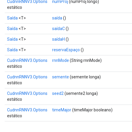
CudnnRNNV3.Options
numProj
(numProj longo)
estático
Saída
<T>
saída
()
Saída
<T>
saídaC
()
Saída
<T>
saídaH
()
Saída
<T>
reservaEspaço
()
CudnnRNNV3.Options
rnnMode
(String rnnMode)
estático
CudnnRNNV3.Options
semente
(semente longa)
estático
CudnnRNNV3.Options
seed2
(semente2 longa)
estático
CudnnRNNV3.Options
timeMajor
(timeMajor booleano)
estático