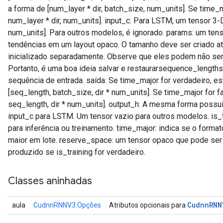
a forma de [num_layer * dir, batch_size, num_units]. Se time_m
num_layer * dir, num_units]. input_c: Para LSTM, um tensor 3-D
num_units]. Para outros modelos, é ignorado. params: um te
tendências em um layout opaco. O tamanho deve ser criado
inicializado separadamente. Observe que eles podem não ser
Portanto, é uma boa ideia salvar e restaurarsequence_length
sequência de entrada. saída: Se time_major for verdadeiro, e
[seq_length, batch_size, dir * num_units]. Se time_major for f
seq_length, dir * num_units]. output_h: A mesma forma possu
input_c para LSTM. Um tensor vazio para outros modelos. is_t
para inferência ou treinamento. time_major: indica se o form
maior em lote. reserve_space: um tensor opaco que pode ser
produzido se is_training for verdadeiro.
Classes aninhadas
Cudnn
RNN
aula
CudnnRNNV3.Opções
Atributos opcionais para