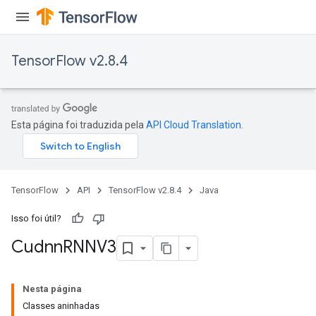
TensorFlow v2.8.4
Esta página foi traduzida pela
API Cloud Translation
.
TensorFlow
API
TensorFlow v2.8.4
Java
Isso foi útil?
Cudnn
RNNV3
Nesta página
Classes aninhadas