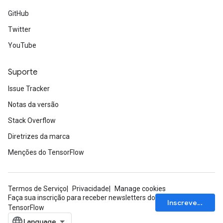
mParameters
GitHub
rs
Twitter
Parameters
YouTube
rParameters
Parameters
Suporte
ters
Issue Tracker
arameters
meters
Notas da versão
rs
Stack Overflow
tDescentParameters
Diretrizes da marca
Menções do TensorFlow
Termos de Serviço
Privacidade
Manage cookies
Faça sua inscrição para receber newsletters do
Inscrever-se
TensorFlow