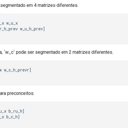
 segmentado em 4 matrizes diferentes.
_x
w_u_x
r_h_prev
w_u_h_prev
]
, `w_c` pode ser segmentado em 2 matrizes diferentes.
x
w_c_h_prevr
]
ra preconceitos.
u_x
b_ru_h
]
_x
b_c_h
]