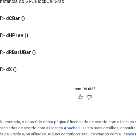
instância do GRUBlockCellGrad
T>
d
CBar
()
T>
d
HPrev
()
T>
d
RBar
UBar
()
T>
d
X
()
Isso foi útil?
ão contrária, o conteúdo desta página é licenciado de acordo com a
Licença 
icenciadas de acordo com a
Licença Apache 2.0
. Para mais detalhes, consult
da da Oracle e/ou afiliadas. Alguns conteúdos são licenciados com a
licença