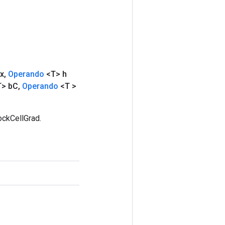
x
,
Operando
<T> h
> b
C
,
Operando
<T >
ockCellGrad.