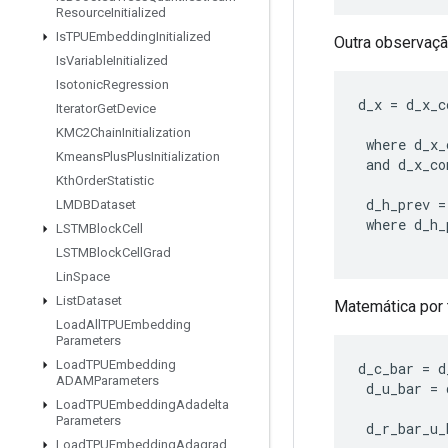
Resource
Initialized
Is
TPUEmbedding
Initialized
Outra observaçã
Is
Variable
Initialized
Isotonic
Regression
d_x
=
d_x_c
Iterator
Get
Device
KMC2Chain
Initialization
where
d_x_
Kmeans
Plus
Plus
Initialization
and
d_x_co
Kth
Order
Statistic
d_h_prev
=
LMDBDataset
where
d_h_
LSTMBlock
Cell
LSTMBlock
Cell
Grad
Lin
Space
List
Dataset
Matemática por 
Load
All
TPUEmbedding
Parameters
Load
TPUEmbedding
d_c_bar
=
d
ADAMParameters
d_u_bar
=
Load
TPUEmbedding
Adadelta
Parameters
d_r_bar_u_
Load
TPUEmbedding
Adagrad