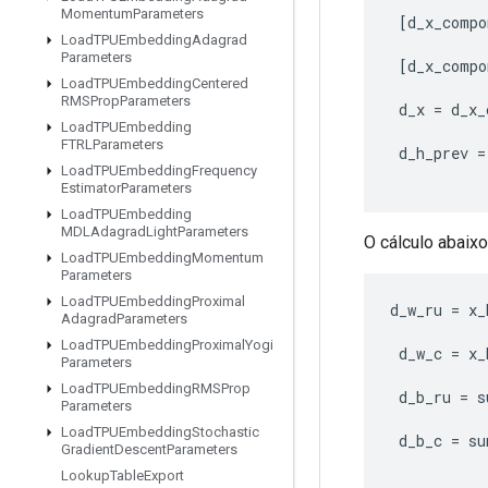
Momentum
Parameters
[
d_x_compo
Load
TPUEmbedding
Adagrad
Parameters
[
d_x_compo
Load
TPUEmbedding
Centered
RMSProp
Parameters
d_x
=
d_x_
Load
TPUEmbedding
FTRLParameters
d_h_prev
=
Load
TPUEmbedding
Frequency
Estimator
Parameters
Load
TPUEmbedding
MDLAdagrad
Light
Parameters
O cálculo abaixo
Load
TPUEmbedding
Momentum
Parameters
Load
TPUEmbedding
Proximal
d_w_ru
=
x_
Adagrad
Parameters
Load
TPUEmbedding
Proximal
Yogi
d_w_c
=
x_
Parameters
Load
TPUEmbedding
RMSProp
d_b_ru
=
s
Parameters
Load
TPUEmbedding
Stochastic
d_b_c
=
su
Gradient
Descent
Parameters
Lookup
Table
Export