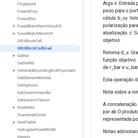
Args x: Entrada 
Fingerprint
peso para o port
Fresnel
Cos
célula. b_ru: Ve
Fresnel
Sin
polarização para
Fused
Batch
Norm
Grad
V3
atualização. c: 
Fused
Batch
Norm
V3
objetivo.
GRUBlock
Cell
GRUBlock
Cell
Grad
Retorna d_x: Gra
Gather
função objetivo
Gather
Nd
de r_bar e u_bar
Generate
Bounding
Box
Proposals
Get
Element
At
Index
Esta operação d
Get
Options
Nota sobre a not
Get
Session
Handle
Get
Session
Tensor
A concatenação 
Gradients
por ab O produto
Guarantee
Const
representada po
Hash
Table
Histogram
Fixed
Width
Notas adicionais
Identity