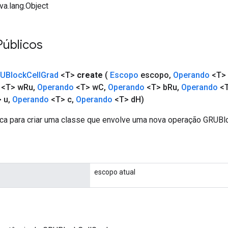
va.lang.Object
Públicos
UBlock
Cell
Grad
<T>
create
(
Escopo
escopo
,
Operando
<T> 
<T> w
Ru
,
Operando
<T> w
C
,
Operando
<T> b
Ru
,
Operando
<T
 u
,
Operando
<T> c
,
Operando
<T> d
H)
ca para criar uma classe que envolve uma nova operação GRUBl
escopo atual