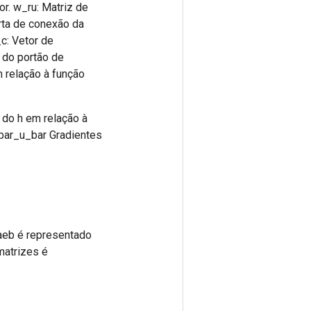
or. w_ru: Matriz de
orta de conexão da
_c: Vetor de
a do portão de
m relação à função
 do h em relação à
_bar_u_bar Gradientes
aeb é representado
matrizes é