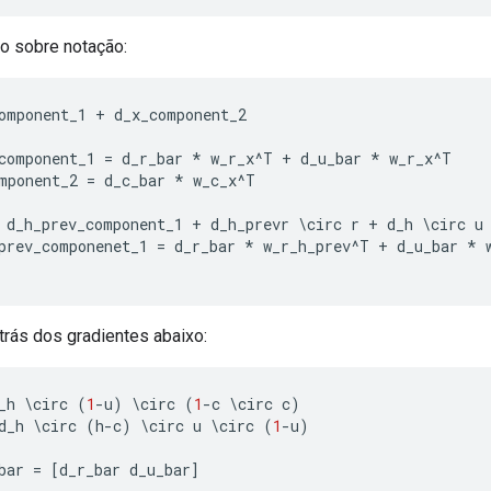
o sobre notação:
omponent_1
+
d_x_component_2
component_1
=
d_r_bar
*
w_r_x
^
T
+
d_u_bar
*
w_r_x
^
T
mponent_2
=
d_c_bar
*
w_c_x
^
T
d_h_prev_component_1
+
d_h_prevr
\
circ
r
+
d_h
\
circ
u
prev_componenet_1
=
d_r_bar
*
w_r_h_prev
^
T
+
d_u_bar
*
trás dos gradientes abaixo:
_h
\
circ
(
1
-
u
)
\
circ
(
1
-
c
\
circ
c
)
d_h
\
circ
(
h
-
c
)
\
circ
u
\
circ
(
1
-
u
)
bar
=
[
d_r_bar
d_u_bar
]