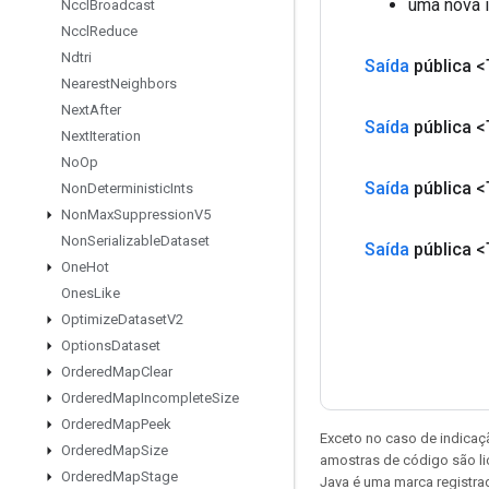
uma nova 
Nccl
Broadcast
Nccl
Reduce
Ndtri
Saída
pública <
Nearest
Neighbors
Next
After
Saída
pública <
Next
Iteration
No
Op
Saída
pública <
Non
Deterministic
Ints
Non
Max
Suppression
V5
Non
Serializable
Dataset
Saída
pública <
One
Hot
Ones
Like
Optimize
Dataset
V2
Options
Dataset
Ordered
Map
Clear
Ordered
Map
Incomplete
Size
Ordered
Map
Peek
Exceto no caso de indicaç
Ordered
Map
Size
amostras de código são l
Ordered
Map
Stage
Java é uma marca registra