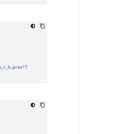
w_r_h_prev
^
T