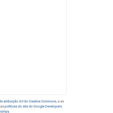
de atribuição 4.0 do Creative Commons
, e as
e as
políticas do site do Google Developers
.
 numpy
.