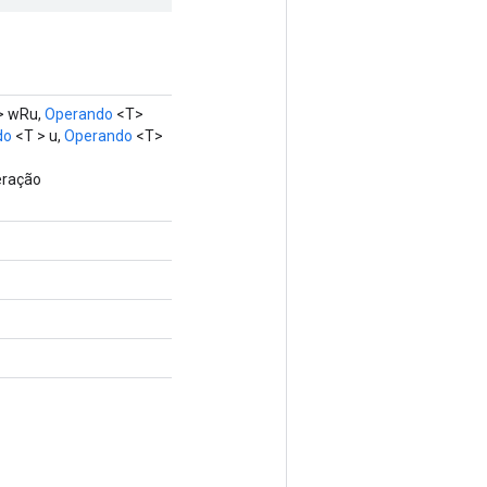
> wRu,
Operando
<T>
do
<T > u,
Operando
<T>
eração