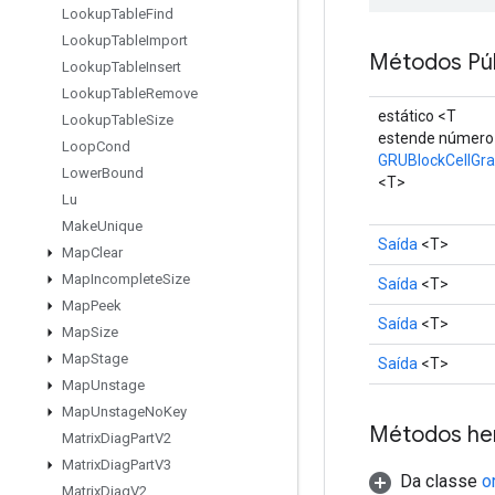
Lookup
Table
Find
Lookup
Table
Import
Métodos Púb
Lookup
Table
Insert
Lookup
Table
Remove
estático <T
Lookup
Table
Size
estende número
Loop
Cond
GRUBlockCellGr
Lower
Bound
<T>
Lu
Make
Unique
Saída
<T>
Map
Clear
Map
Incomplete
Size
Saída
<T>
Map
Peek
Saída
<T>
Map
Size
Map
Stage
Saída
<T>
Map
Unstage
Map
Unstage
No
Key
Métodos he
Matrix
Diag
Part
V2
Matrix
Diag
Part
V3
Da classe
o
Matrix
Diag
V2