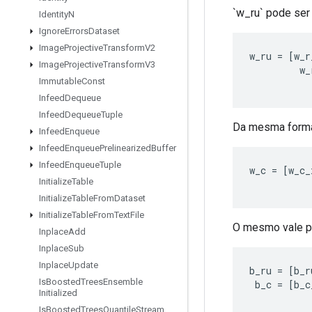
`w_ru` pode ser
Identity
N
Ignore
Errors
Dataset
Image
Projective
Transform
V2
w_ru
=
[
w_r
Image
Projective
Transform
V3
w_
Immutable
Const
Infeed
Dequeue
Infeed
Dequeue
Tuple
Da mesma forma
Infeed
Enqueue
Infeed
Enqueue
Prelinearized
Buffer
Infeed
Enqueue
Tuple
w_c
=
[
w_c_
Initialize
Table
Initialize
Table
From
Dataset
Initialize
Table
From
Text
File
O mesmo vale pa
Inplace
Add
Inplace
Sub
Inplace
Update
b_ru
=
[
b_r
Is
Boosted
Trees
Ensemble
b_c
=
[
b_c
Initialized
Is
Boosted
Trees
Quantile
Stream