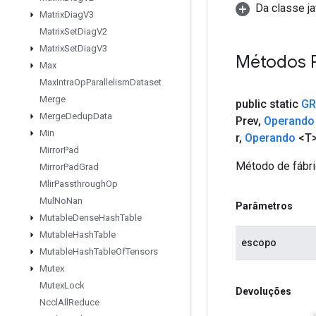
Da classe ja
Matrix
Diag
V3
Matrix
Set
Diag
V2
Matrix
Set
Diag
V3
Métodos 
Max
Max
Intra
Op
Parallelism
Dataset
Merge
public static
GR
Merge
Dedup
Data
Prev
,
Operando
Min
r
,
Operando
<T>
Mirror
Pad
Método de fábri
Mirror
Pad
Grad
Mlir
Passthrough
Op
Mul
No
Nan
Parâmetros
Mutable
Dense
Hash
Table
Mutable
Hash
Table
escopo
Mutable
Hash
Table
Of
Tensors
Mutex
Mutex
Lock
Devoluções
Nccl
All
Reduce