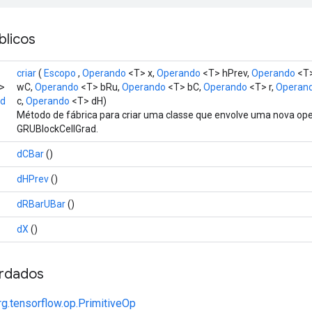
licos
criar
(
Escopo
,
Operando
<T> x,
Operando
<T> hPrev,
Operando
<T
>
wC,
Operando
<T> bRu,
Operando
<T> bC,
Operando
<T> r,
Operan
ad
c,
Operando
<T> dH)
Método de fábrica para criar uma classe que envolve uma nova op
GRUBlockCellGrad.
dCBar
()
dHPrev
()
dRBarUBar
()
dX
()
rdados
rg.tensorflow.op.PrimitiveOp