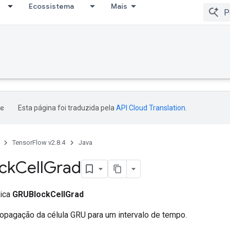
Ecossistema
Mais
Esta página foi traduzida pela
API Cloud Translation
.
TensorFlow v2.8.4
Java
ck
Cell
Grad
lica
GRUBlockCellGrad
propagação da célula GRU para um intervalo de tempo.