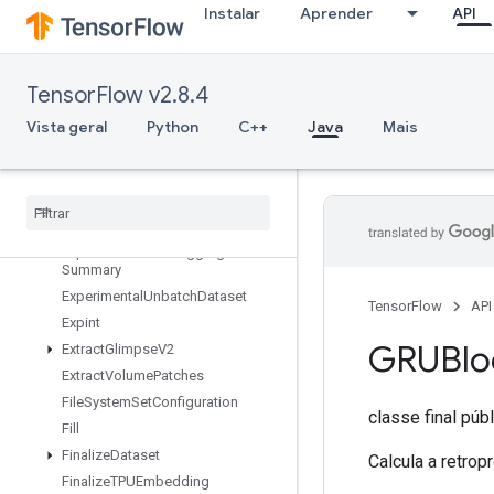
Instalar
Aprender
API
taset
ExperimentalRandomDataset
ExperimentalRebatchDataset
TensorFlow v2.8.4
ExperimentalSetStatsAggregator
Dataset
Vista geral
Python
C++
Java
Mais
Experimental
Sliding
Window
Dataset
Experimental
Sql
Dataset
Experimental
Stats
Aggregator
Handle
Experimental
Stats
Aggregator
Summary
Experimental
Unbatch
Dataset
TensorFlow
API
Expint
GRUBlo
Extract
Glimpse
V2
Extract
Volume
Patches
File
System
Set
Configuration
classe final púb
Fill
Finalize
Dataset
Calcula a retro
Finalize
TPUEmbedding