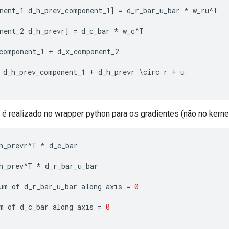
nent_1
d_h_prev_component_1
]
=
d_r_bar_u_bar
*
w_ru
^
T
nent_2
d_h_prevr
]
=
d_c_bar
*
w_c
^
T
component_1
+
d_x_component_2
d_h_prev_component_1
+
d_h_prevr
\
circ
r
+
u
 é realizado no wrapper python para os gradientes (não no kernel
h_prevr
^
T
*
d_c_bar
h_prev
^
T
*
d_r_bar_u_bar
um
of
d_r_bar_u_bar
along
axis
=
0
m
of
d_c_bar
along
axis
=
0