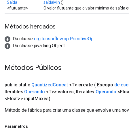
Saída
saídaMin
()
<flutuante>
O valor flutuante que o valor mínimo de saída 
Requantize
ize
Métodos herdados
Da classe
org.tensorflow.op.PrimitiveOp
Da classe java.lang.Object
Métodos Públicos
public static
Quantized
Concat
<T>
create
( Escopo
de es
Iterable<
Operando
<T>> valores
,
Iterable<
Operando
<Floa
<Float>> input
Maxes)
Método de fábrica para criar uma classe que envolve uma no
Parâmetros