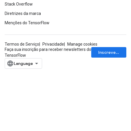
Stack Overflow
Diretrizes da marca
rs
eters
Menções do TensorFlow
ntumParameters
ters
ropParameters
Termos de Serviço
Privacidade
Manage cookies
s
Faça sua inscrição para receber newsletters do
Inscrever-se
TensorFlow
atorParameters
ghtParameters
meters
adParameters
rameters
eters
ientDescentParameters