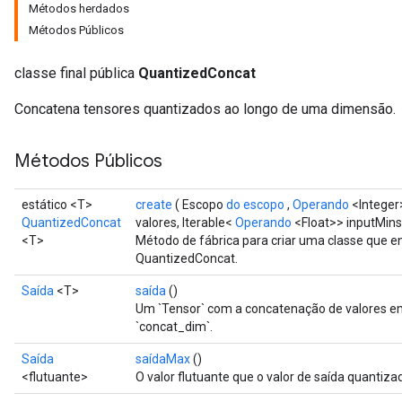
Métodos herdados
Métodos Públicos
ize
classe final pública
QuantizedConcat
Concatena tensores quantizados ao longo de uma dimensão.
Métodos Públicos
Requantize
ize
estático <T>
create
( Escopo
do escopo
,
Operando
<Integer
AndReluAndRequantize
QuantizedConcat
valores, Iterable<
Operando
<Float>> inputMins
u
<T>
Método de fábrica para criar uma classe que 
uAndRequantize
QuantizedConcat.
Saída
<T>
saída
()
Um `Tensor` com a concatenação de valores e
AndRelu
`concat_dim`.
AndReluAndRequantize
Saída
saídaMax
()
<flutuante>
O valor flutuante que o valor de saída quantiz
ize