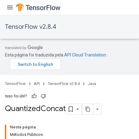
TensorFlow v2.8.4
Esta página foi traduzida pela
API Cloud Translation
.
TensorFlow
API
TensorFlow v2.8.4
Java
Isso foi útil?
Quantized
Concat
Nesta página
Métodos Públicos