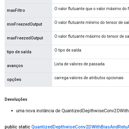
O valor flutuante que o valor máximo do f
maxFiltro
m
O valor flutuante mínimo do tensor de sa
minFreezedOutput
O valor flutuante máximo do tensor de sa
maxFreezedOutput
rs
eters
O tipo de saída.
tipo de saída
ntumParameters
ters
Lista de valores de passada.
avanços
ropParameters
s
carrega valores de atributos opcionais
opções
atorParameters
ghtParameters
meters
Devoluções
adParameters
rameters
uma nova instância de QuantizedDepthwiseConv2DWit
eters
ientDescentParameters
public static
Quantized
Depthwise
Conv2DWith
Bias
And
Relu