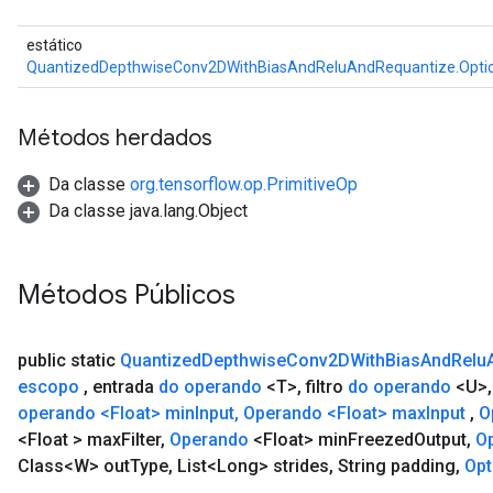
estático
QuantizedDepthwiseConv2DWithBiasAndReluAndRequantize.Opti
Métodos herdados
Da classe
org.tensorflow.op.PrimitiveOp
Da classe java.lang.Object
Métodos Públicos
public static
Quantized
Depthwise
Conv2DWith
Bias
And
Relu
escopo
,
entrada
do operando
<T>
,
filtro
do operando
<U>
,
operando <Float> min
Input
,
Operando
<Float>
max
Input
,
O
<Float > max
Filter
,
Operando
<Float> min
Freezed
Output
,
O
Class<W> out
Type
,
List<Long> strides
,
String padding
,
Opt