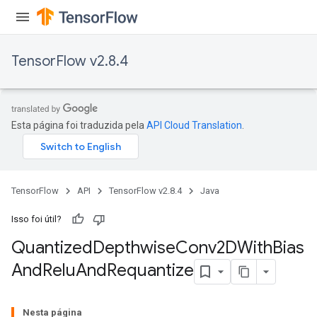
TensorFlow v2.8.4
ize
Esta página foi traduzida pela
API Cloud Translation
.
Requantize
ize
TensorFlow
API
TensorFlow v2.8.4
Java
AndReluAndRequantize
u
Isso foi útil?
uAndRequantize
Quantized
Depthwise
Conv2DWith
Bias
And
Relu
And
Requantize
AndRelu
AndReluAndRequantize
Nesta página