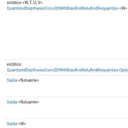
estático <W, T, U, V>
QuantizedDepthwiseConv2DWithBiasAndReluAndRequantize
<W>
estático
QuantizedDepthwiseConv2DWithBiasAndReluAndRequantize.Opti
Saída
<flutuante>
Saída
<flutuante>
Saída
<W>