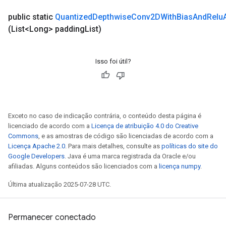
public static
Quantized
Depthwise
Conv2DWith
Bias
And
Relu
(List<Long> padding
List)
Isso foi útil?
Exceto no caso de indicação contrária, o conteúdo desta página é
licenciado de acordo com a
Licença de atribuição 4.0 do Creative
Commons
, e as amostras de código são licenciadas de acordo com a
Licença Apache 2.0
. Para mais detalhes, consulte as
políticas do site do
Google Developers
. Java é uma marca registrada da Oracle e/ou
afiliadas. Alguns conteúdos são licenciados com a
licença numpy
.
Última atualização 2025-07-28 UTC.
Permanecer conectado