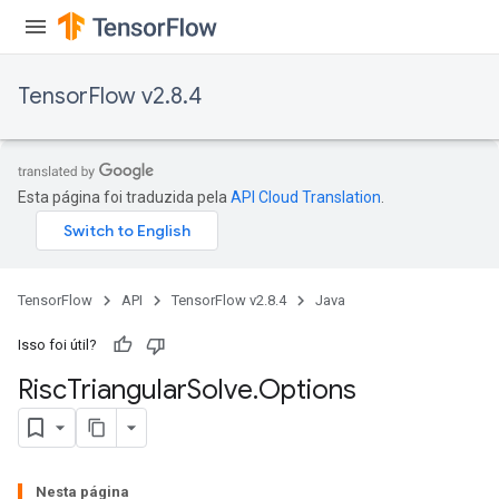
TensorFlow v2.8.4
Esta página foi traduzida pela
API Cloud Translation
.
TensorFlow
API
TensorFlow v2.8.4
Java
Isso foi útil?
Risc
Triangular
Solve
.
Options
Nesta página