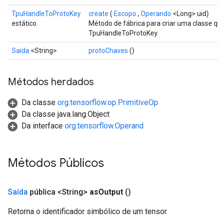
TpuHandleToProtoKey
create
(
Escopo
,
Operando
<Long> uid)
estático
Método de fábrica para criar uma classe
TpuHandleToProtoKey.
Saída
<String>
protoChaves
()
Métodos herdados
Da classe
org.tensorflow.op.PrimitiveOp
Da classe java.lang.Object
Da interface
org.tensorflow.Operand
Métodos Públicos
Saída
pública <String>
as
Output
()
Retorna o identificador simbólico de um tensor.