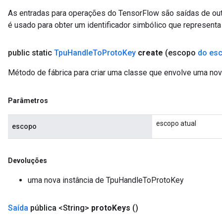
As entradas para operações do TensorFlow são saídas de ou
é usado para obter um identificador simbólico que representa 
public static
Tpu
Handle
To
Proto
Key
create
(escopo
do es
Método de fábrica para criar uma classe que envolve uma n
Parâmetros
escopo atual
escopo
Devoluções
uma nova instância de TpuHandleToProtoKey
Saída
pública <String>
proto
Keys
()