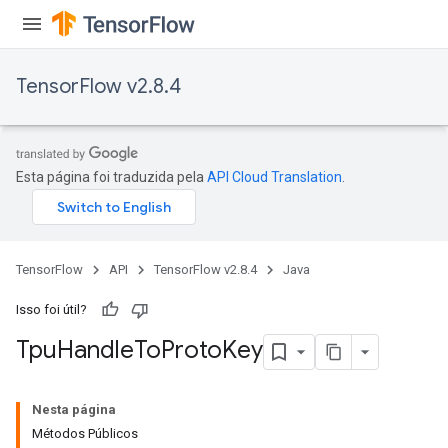
TensorFlow v2.8.4
Esta página foi traduzida pela
API Cloud Translation
.
TensorFlow
API
TensorFlow v2.8.4
Java
Isso foi útil?
Tpu
Handle
To
Proto
Key
Nesta página
Métodos Públicos