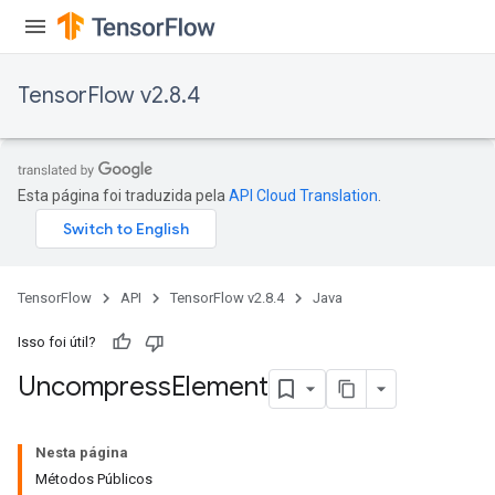
TensorFlow v2.8.4
Esta página foi traduzida pela
API Cloud Translation
.
TensorFlow
API
TensorFlow v2.8.4
Java
Isso foi útil?
Uncompress
Element
Nesta página
Métodos Públicos