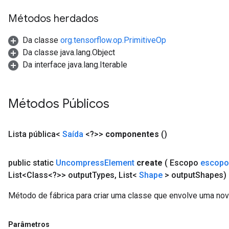
Métodos herdados
Da classe
org.tensorflow.op.PrimitiveOp
Da classe java.lang.Object
Da interface java.lang.Iterable
Métodos Públicos
Lista pública<
Saída
<?>>
componentes
()
public static
Uncompress
Element
create
( Escopo
escopo
List<Class<?>> output
Types
,
List<
Shape
> output
Shapes)
Método de fábrica para criar uma classe que envolve uma n
Parâmetros