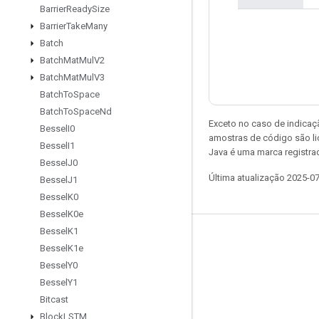
Barrier
Ready
Size
Barrier
Take
Many
Batch
Batch
Mat
Mul
V2
Batch
Mat
Mul
V3
Batch
To
Space
Batch
To
Space
Nd
Exceto no caso de indicaç
Bessel
I0
amostras de código são l
Bessel
I1
Java é uma marca registra
Bessel
J0
Última atualização 2025-0
Bessel
J1
Bessel
K0
Bessel
K0e
Bessel
K1
Permanecer conectado
Bessel
K1e
Blog
Bessel
Y0
Bessel
Y1
Fórum
Bitcast
GitHub
Block
LSTM