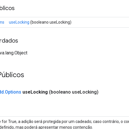
licos
ons
useLocking
(booleano useLocking)
rdados
va.lang.Object
Públicos
dd
.
Options
use
Locking
(booleano use
Locking)
 for True, a adição será protegida por um cadeado; caso contrário, o 
definido, mas poderá apresentar menos contenção.