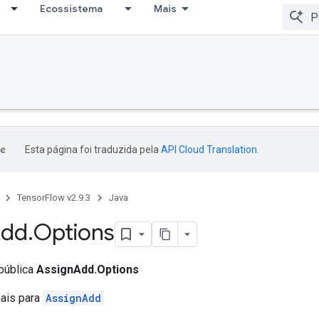
Ecossistema
Mais
Esta página foi traduzida pela
API Cloud Translation
.
TensorFlow v2.9.3
Java
dd
.
Options
 pública
AssignAdd.Options
nais para
AssignAdd