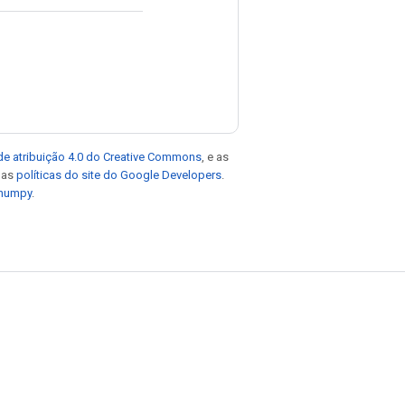
de atribuição 4.0 do Creative Commons
, e as
e as
políticas do site do Google Developers
.
 numpy
.