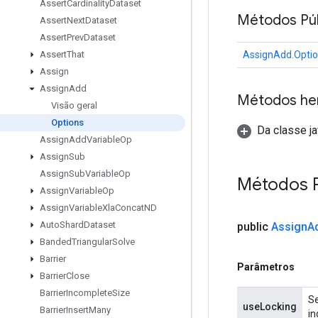
Assert
Cardinality
Dataset
Métodos Púb
Assert
Next
Dataset
Assert
Prev
Dataset
AssignAdd.Opti
Assert
That
Assign
Assign
Add
Métodos he
Visão geral
Options
Da classe ja
Assign
Add
Variable
Op
Assign
Sub
Assign
Sub
Variable
Op
Métodos 
Assign
Variable
Op
Assign
Variable
Xla
Concat
ND
Auto
Shard
Dataset
public
Assign
A
Banded
Triangular
Solve
Barrier
Parâmetros
Barrier
Close
Barrier
Incomplete
Size
Se
useLocking
Barrier
Insert
Many
in