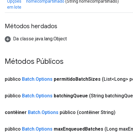
Opções
nomecompartilhado
(String nomecompartilhado)
em lote
t
Métodos herdados
Da classe java.lang.Object
Métodos Públicos
source
público
Batch
.
Options
permitido
Batch
Sizes
(List<Long> p
leOp
público
Batch
.
Options
batching
Queue
(String batching
Que
contêiner
Batch
.
Options
público
(contêiner String)
público
Batch
.
Options
max
Enqueued
Batches
(Long max
E