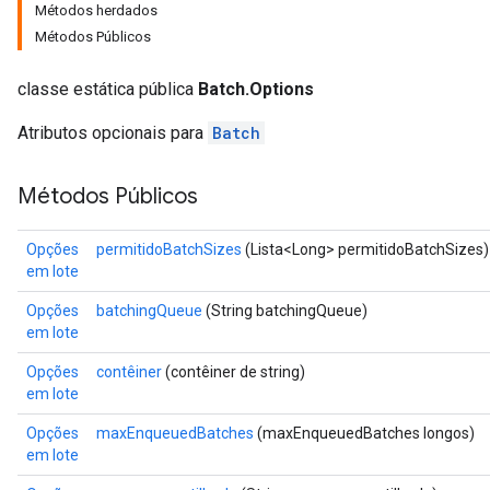
Métodos herdados
Métodos Públicos
classe estática pública
Batch.Options
Atributos opcionais para
Batch
Métodos Públicos
Opções
permitidoBatchSizes
(Lista<Long> permitidoBatchSizes)
em lote
Opções
batchingQueue
(String batchingQueue)
em lote
Opções
contêiner
(contêiner de string)
em lote
Opções
maxEnqueuedBatches
(maxEnqueuedBatches longos)
em lote