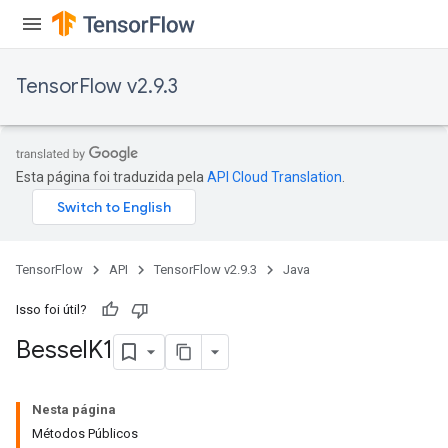
TensorFlow v2.9.3
Esta página foi traduzida pela
API Cloud Translation
.
TensorFlow
API
TensorFlow v2.9.3
Java
Isso foi útil?
Bessel
K1
Nesta página
Métodos Públicos