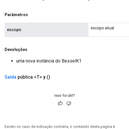
ureSplit
Parâmetros
escopo atual
escopo
Devoluções
uma nova instância do BesselK1
Saída
pública <T>
y
()
Isso foi útil?
Exceto no caso de indicação contrária, o conteúdo desta página é