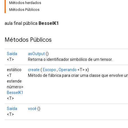
Métodos herdados
Métodos Públicos
aula final pública
BesselK1
Métodos Públicos
Saída
asOutput
()
<T>
Retorna o identificador simbólico de um tensor.
estático
create
(
Escopo
,
Operando
<T> x)
t
<T
Método de fábrica para criar uma classe que envolve 
estende
número>
BesselK1
<T>
Saída
você
()
<T>
source