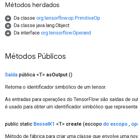
Métodos herdados
leOp
Da classe
org.tensorflow.op.PrimitiveOp
Da classe java.lang.Object
Da interface
org.tensorflow.Operand
Métodos Públicos
Saída
pública <T>
as
Output
()
Retorna o identificador simbólico de um tensor.
As entradas para operações do TensorFlow são saídas de ou
Flush
é usado para obter um identificador simbólico que representa 
public static
Bessel
K1
<T>
create
(escopo
do escopo
,
op
eHandleOp
Método de fábrica para criar uma classe que envolve uma no