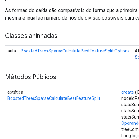
As formas de saída são compatíveis de forma que a primeira
mesma e igual ao número de nós de divisão possíveis para c
Classes aninhadas
aula
BoostedTreesSparseCalculateBestFeatureSplit.Options
At
S
Métodos Públicos
estática
create
( 
BoostedTreesSparseCalculateBestFeatureSplit
nodeIdR
statsSu
statsSu
statsSu
Operand
treeComp
Long log