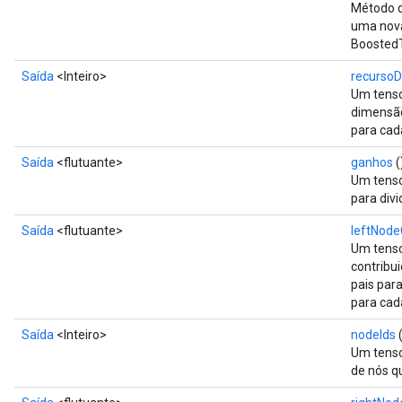
Método d
uma nov
BoostedT
Saída
<Inteiro>
recurso
Um tenso
dimensão
para cad
Saída
<flutuante>
ganhos
(
Um tenso
para divi
Saída
<flutuante>
leftNode
Um tensor
contribu
pais para
para cad
Saída
<Inteiro>
nodeIds
(
Um tensor
de nós q