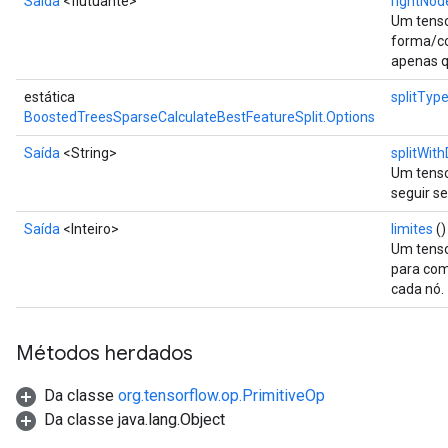
Saída
<flutuante>
rightNod
Um tenso
forma/co
apenas qu
estática
splitTyp
BoostedTreesSparseCalculateBestFeatureSplit.Options
Saída
<String>
splitWith
Um tenso
seguir s
Saída
<Inteiro>
limites
()
Um tensor
para com
cada nó.
Métodos herdados
Da classe
org.tensorflow.op.PrimitiveOp
Da classe java.lang.Object