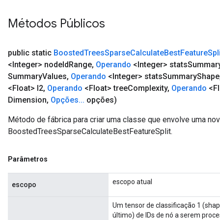
Métodos Públicos
public static
Boosted
Trees
Sparse
Calculate
Best
Feature
Spl
<Integer> node
Id
Range
,
Operando
<Integer> stats
Summar
Summary
Values
,
Operando
<Integer> stats
Summary
Shape
<Float> l2
,
Operando
<Float> tree
Complexity
,
Operando
<Fl
Dimension
,
Opções
.
.
.
opções)
Método de fábrica para criar uma classe que envolve uma no
BoostedTreesSparseCalculateBestFeatureSplit.
Parâmetros
escopo atual
escopo
Um tensor de classificação 1 (shape
último) de IDs de nó a serem proce