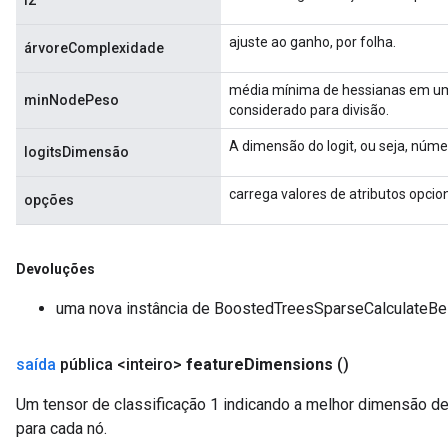
l2
rBatch
ajuste ao ganho, por folha.
árvoreComplexidade
média mínima de hessianas em um 
minNodePeso
Batch
considerado para divisão.
A dimensão do logit, ou seja, núme
atch
logitsDimensão
carrega valores de atributos opcio
opções
Devoluções
uma nova instância de BoostedTreesSparseCalculateBes
saída
pública <inteiro>
feature
Dimensions
()
Um tensor de classificação 1 indicando a melhor dimensão de 
para cada nó.