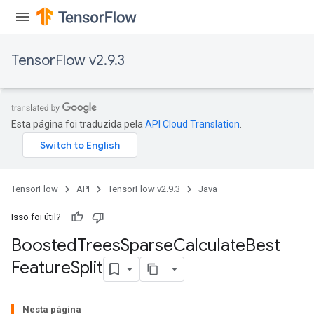
TensorFlow v2.9.3
Esta página foi traduzida pela
API Cloud Translation
.
TensorFlow
API
TensorFlow v2.9.3
Java
Flush
Isso foi útil?
eHandleOp
Boosted
Trees
Sparse
Calculate
Best
Feature
Split
ureSplit
Nesta página