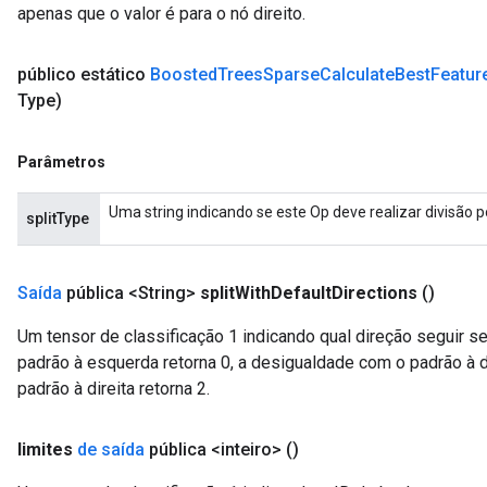
apenas que o valor é para o nó direito.
público estático
Boosted
Trees
Sparse
Calculate
Best
Featur
Type)
Parâmetros
Uma string indicando se este Op deve realizar divisão p
splitType
Saída
pública <String>
split
With
Default
Directions
()
Um tensor de classificação 1 indicando qual direção seguir 
padrão à esquerda retorna 0, a desigualdade com o padrão à di
padrão à direita retorna 2.
limites
de saída
pública <inteiro>
()