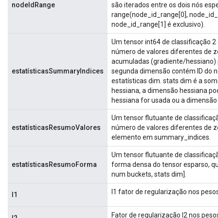
nodeIdRange
são iterados entre os dois nós espe
range(node_id_range[0], node_id_r
node_id_range[1] é exclusivo).
Um tensor int64 de classificação 2 
número de valores diferentes de z
acumuladas (gradiente/hessiano) p
estatísticasSummaryIndices
segunda dimensão contém ID do nó
estatísticas dim. stats dim é a so
hessiana, a dimensão hessiana pod
hessiana for usada ou a dimensão l
ryTensorBatch
dTensorBatch
Um tensor flutuante de classificaç
estatísticasResumoValores
número de valores diferentes de z
elemento em summary_indices.
Um tensor flutuante de classificaç
estatísticasResumoForma
forma densa do tensor esparso, qu
num buckets, stats dim].
l1 fator de regularização nos peso
l1
Fator de regularização l2 nos peso