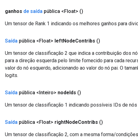
ganhos
de saída
pública <Float>
()
Um tensor de Rank 1 indicando os melhores ganhos para divid
Saída
pública <Float>
left
Node
Contribs
()
Um tensor de classificação 2 que indica a contribuição dos n
para a direção esquerda pelo limite fornecido para cada recurs
valor do nó esquerdo, adicionando ao valor do nó pai. O ta
logits.
Saída
pública <Inteiro>
node
Ids
()
Um tensor de classificação 1 indicando possíveis IDs de nós
Saída
pública <Float>
right
Node
Contribs
()
Um tensor de classificação 2, com a mesma forma/condições 