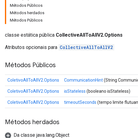
Métodos Públicos
Métodos herdados
Métodos Públicos
classe estática pública
CollectiveAllToAllV2.Options
Atributos opcionais para
CollectiveAllToAllV2
Métodos Públicos
ColetivoAllToAllV2.Options
CommunicationHint
(String Communic
ColetivoAllToAllV2.Options
isStateless
(booleano isStateless)
ColetivoAllToAllV2.Options
timeoutSeconds
(tempo limite flutua
Métodos herdados
Da classe java.lang.Object