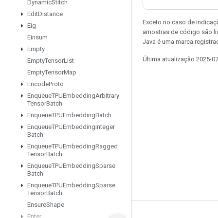
Dynamic
Stitch
Edit
Distance
Exceto no caso de indicaç
Eig
amostras de código são l
Einsum
Java é uma marca registra
Empty
Última atualização 2025-0
Empty
Tensor
List
Empty
Tensor
Map
Encode
Proto
Enqueue
TPUEmbedding
Arbitrary
Permanecer conectado
Tensor
Batch
Enqueue
TPUEmbedding
Batch
Blog
Enqueue
TPUEmbedding
Integer
Fórum
Batch
Enqueue
TPUEmbedding
Ragged
GitHub
Tensor
Batch
Twitter
Enqueue
TPUEmbedding
Sparse
Batch
YouTube
Enqueue
TPUEmbedding
Sparse
Tensor
Batch
Ensure
Shape
Enter