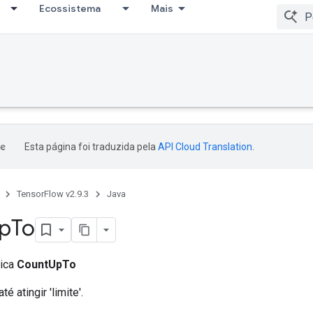
Ecossistema
Mais
Esta página foi traduzida pela
API Cloud Translation
.
TensorFlow v2.9.3
Java
p
To
lica
CountUpTo
té atingir 'limite'.