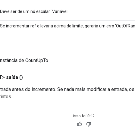
Deve ser de um nó escalar `Variável`.
Se incrementar ref o levaria acima do limite, geraria um erro 'OutOfRan
instância de CountUpTo
T>
saída
()
trada antes do incremento. Se nada mais modificar a entrada, o
intos.
Isso foi útil?