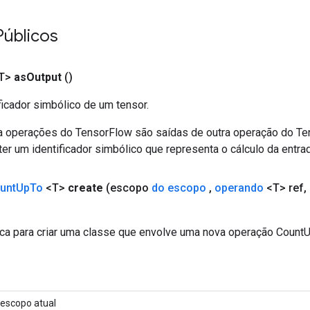
Públicos
T>
as
Output
()
ficador simbólico de um tensor.
a operações do TensorFlow são saídas de outra operação do T
er um identificador simbólico que representa o cálculo da entrad
unt
Up
To
<T>
create
(escopo
do escopo
,
operando
<T> ref
,
ca para criar uma classe que envolve uma nova operação Count
escopo atual