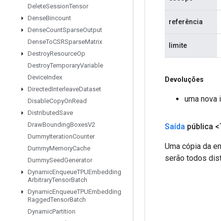
Delete
Session
Tensor
Dense
Bincount
referência
Dense
Count
Sparse
Output
Dense
To
CSRSparse
Matrix
limite
Destroy
Resource
Op
Destroy
Temporary
Variable
Device
Index
Devoluções
Directed
Interleave
Dataset
uma nova 
Disable
Copy
On
Read
Distributed
Save
Draw
Bounding
Boxes
V2
Saída
pública <
Dummy
Iteration
Counter
Uma cópia da en
Dummy
Memory
Cache
serão todos dist
Dummy
Seed
Generator
Dynamic
Enqueue
TPUEmbedding
Arbitrary
Tensor
Batch
Dynamic
Enqueue
TPUEmbedding
Ragged
Tensor
Batch
Dynamic
Partition