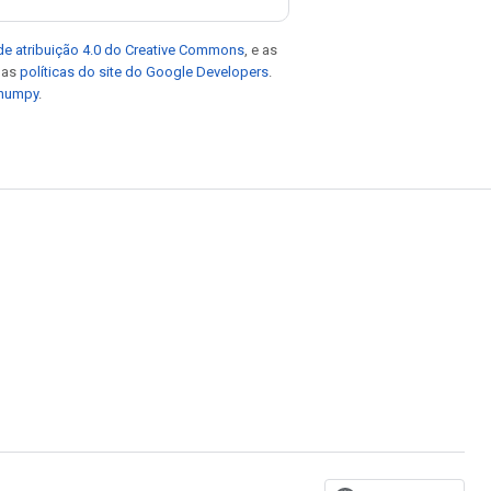
de atribuição 4.0 do Creative Commons
, e as
e as
políticas do site do Google Developers
.
 numpy
.