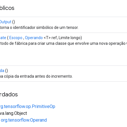
licos
Output
()
orna o identificador simbólico de um tensor.
eate
(
Escopo
,
Operando
<T> ref, Limite longo)
todo de fábrica para criar uma classe que envolve uma nova operação
ída
()
a cópia da entrada antes do incremento.
rdados
rg.tensorflow.op.PrimitiveOp
va.lang.Object
e
org.tensorflow.Operand