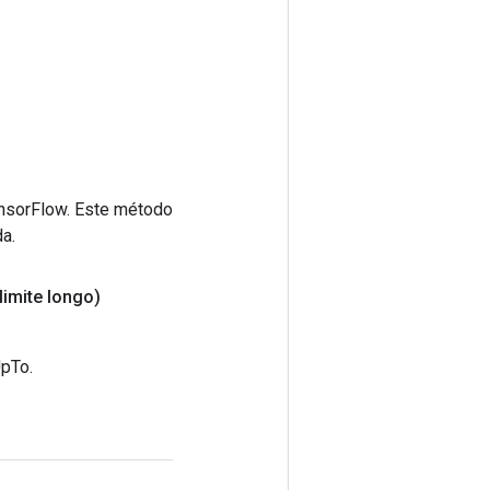
ensorFlow. Este método
a.
limite longo)
UpTo.