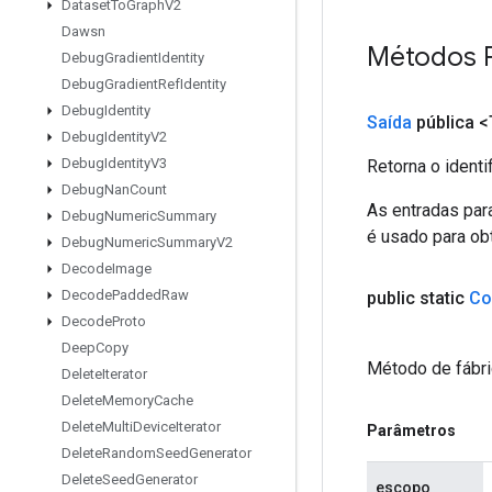
Dataset
To
Graph
V2
Dawsn
Métodos 
Debug
Gradient
Identity
Debug
Gradient
Ref
Identity
Debug
Identity
Saída
pública <
Debug
Identity
V2
Debug
Identity
V3
Retorna o identi
Debug
Nan
Count
As entradas par
Debug
Numeric
Summary
é usado para obt
Debug
Numeric
Summary
V2
Decode
Image
Decode
Padded
Raw
public static
Co
Decode
Proto
Deep
Copy
Método de fábri
Delete
Iterator
Delete
Memory
Cache
Delete
Multi
Device
Iterator
Parâmetros
Delete
Random
Seed
Generator
Delete
Seed
Generator
escopo