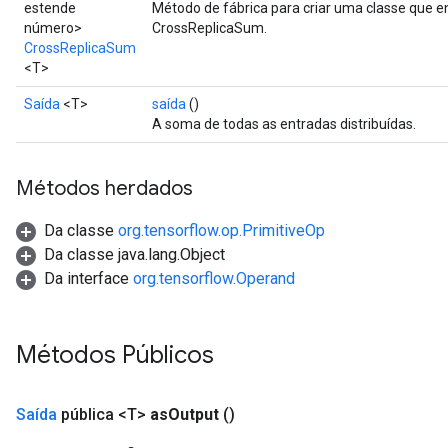
estende
Método de fábrica para criar uma classe que 
número>
CrossReplicaSum.
CrossReplicaSum
<T>
Saída
<T>
saída
()
A soma de todas as entradas distribuídas.
Métodos herdados
Da classe
org.tensorflow.op.PrimitiveOp
Da classe java.lang.Object
Da interface
org.tensorflow.Operand
Métodos Públicos
Saída
pública <T>
as
Output
()