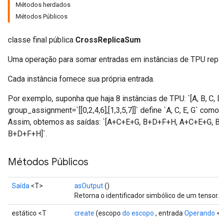
Métodos herdados
Métodos Públicos
classe final pública
CrossReplicaSum
Uma operação para somar entradas em instâncias de TPU repl
Cada instância fornece sua própria entrada.
Por exemplo, suponha que haja 8 instâncias de TPU: `[A, B, C, D,
group_assignment=`[[0,2,4,6],[1,3,5,7]]` define `A, C, E, G` com
Assim, obtemos as saídas: `[A+C+E+G, B+D+F+H, A+C+E+G,
B+D+F+H]`.
Métodos Públicos
Saída
<T>
asOutput
()
Retorna o identificador simbólico de um tensor.
estático <T
create
(escopo
do escopo
, entrada
Operando