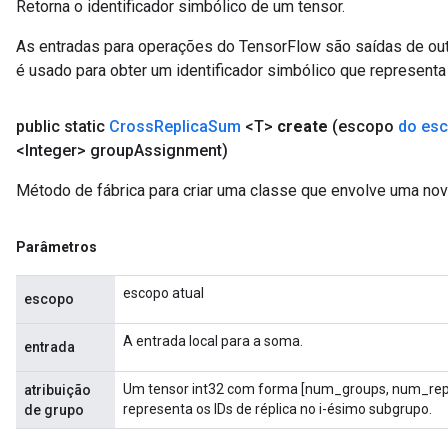
Retorna o identificador simbólico de um tensor.
As entradas para operações do TensorFlow são saídas de ou
é usado para obter um identificador simbólico que representa 
public static
Cross
Replica
Sum
<T>
create
(escopo
do es
<Integer> group
Assignment)
ryTensorBatch
Método de fábrica para criar uma classe que envolve uma n
dTensorBatch
Parâmetros
escopo atual
escopo
A entrada local para a soma.
entrada
Um tensor int32 com forma [num_groups, num_repl
atribuição
representa os IDs de réplica no i-ésimo subgrupo.
de grupo
rBatch