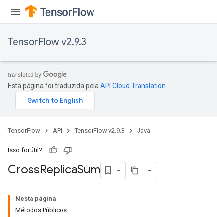
TensorFlow v2.9.3
Esta página foi traduzida pela
API Cloud Translation
.
TensorFlow
API
TensorFlow v2.9.3
Java
Isso foi útil?
Cross
Replica
Sum
Nesta página
Métodos Públicos