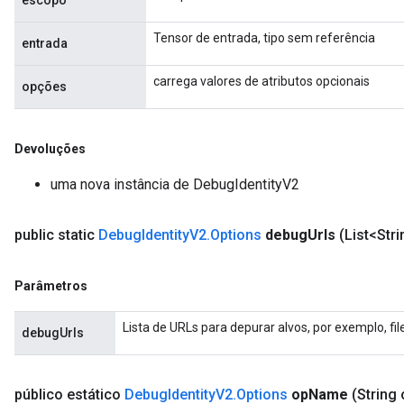
escopo
Tensor de entrada, tipo sem referência
entrada
carrega valores de atributos opcionais
opções
Devoluções
uma nova instância de DebugIdentityV2
public static
Debug
Identity
V2
.
Options
debug
Urls
(List<Str
Parâmetros
Lista de URLs para depurar alvos, por exemplo, fi
debugUrls
público estático
Debug
Identity
V2
.
Options
op
Name
(String