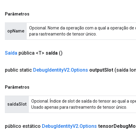
Parâmetros
Opcional. Nome da operação com a qual a operação de
opName
para rastreamento de tensor único.
Saída
pública <T>
saída
()
public static
Debug
Identity
V2
.
Options
output
Slot
(saída lo
Parâmetros
Opcional. Índice de slot de saída do tensor ao qual a
saídaSlot
Usado apenas para rastreamento de tensor único.
público estático
Debug
Identity
V2
.
Options
tensor
Debug
Mo