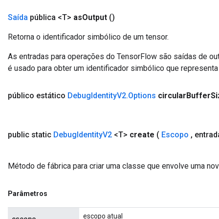
Saída
pública <T>
as
Output
()
Retorna o identificador simbólico de um tensor.
As entradas para operações do TensorFlow são saídas de ou
é usado para obter um identificador simbólico que representa 
público estático
Debug
Identity
V2
.
Options
circular
Buffer
Si
public static
Debug
Identity
V2
<T>
create
(
Escopo
,
entra
Método de fábrica para criar uma classe que envolve uma no
Parâmetros
escopo atual