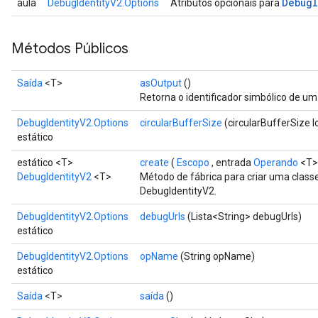
Debug
aula
DebugIdentityV2.Options
Atributos opcionais para
Métodos Públicos
Saída
<T>
asOutput
()
Retorna o identificador simbólico de um
DebugIdentityV2.Options
circularBufferSize
(circularBufferSize l
estático
estático <T>
create
(
Escopo
, entrada
Operando
<T>
ryTensorBatch
DebugIdentityV2
<T>
Método de fábrica para criar uma clas
DebugIdentityV2.
dTensorBatch
DebugIdentityV2.Options
debugUrls
(Lista<String> debugUrls)
estático
DebugIdentityV2.Options
opName
(String opName)
estático
Saída
<T>
saída
()