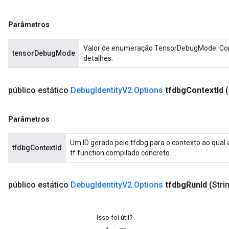
Parâmetros
Valor de enumeração TensorDebugMode. Con
tensorDebugMode
detalhes.
público estático
Debug
Identity
V2
.
Options
tfdbg
Context
Id
Parâmetros
Um ID gerado pelo tfdbg para o contexto ao qual
tfdbgContextId
tf.function compilado concreto.
público estático
Debug
Identity
V2
.
Options
tfdbg
Run
Id
(Stri
Isso foi útil?