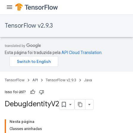
TensorFlow v2.9.3
Esta página foi traduzida pela
API Cloud Translation
.
TensorFlow
API
TensorFlow v2.9.3
Java
Isso foi útil?
Debug
Identity
V2
Nesta página
Classes aninhadas