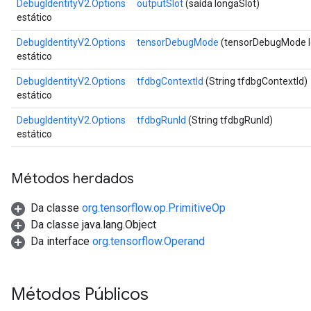
DebugIdentityV2.Options
outputSlot
(saída longaSlot)
estático
DebugIdentityV2.Options
tensorDebugMode
(tensorDebugMode l
rBatch
estático
DebugIdentityV2.Options
tfdbgContextId
(String tfdbgContextId)
Batch
estático
DebugIdentityV2.Options
tfdbgRunId
(String tfdbgRunId)
atch
estático
Métodos herdados
Da classe
org.tensorflow.op.PrimitiveOp
Da classe java.lang.Object
Da interface
org.tensorflow.Operand
Métodos Públicos