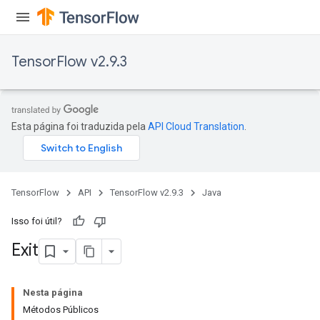
TensorFlow v2.9.3
Esta página foi traduzida pela
API Cloud Translation
.
rBatch
Batch
TensorFlow
API
TensorFlow v2.9.3
Java
atch
Isso foi útil?
Exit
Nesta página
Métodos Públicos