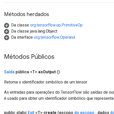
Métodos herdados
Da classe
org.tensorflow.op.PrimitiveOp
Da classe java.lang.Object
Da interface
org.tensorflow.Operand
Métodos Públicos
Saída
pública <T>
as
Output
()
Retorna o identificador simbólico de um tensor.
As entradas para operações do TensorFlow são saídas de ou
é usado para obter um identificador simbólico que representa 
public static
Exit
<T>
create
(escopo
do escopo
,
dados
d