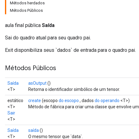
Métodos herdados
Métodos Públicos
aula final pública
Saída
Sai do quadro atual para seu quadro pai.
Exit disponibiliza seus `dados` de entrada para o quadro pai.
Métodos Públicos
Saída
asOutput
()
<T>
Retorna o identificador simbólico de um tensor.
estático
create
(escopo
do escopo
, dados
do operando
<T>)
<T>
Método de fábrica para criar uma classe que envolve um
Sair
<T>
Saída
saída
()
<T>
O mesmo tensor que `data`.