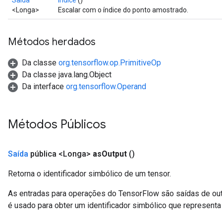
Saída
índice
()
<Longa>
Escalar com o índice do ponto amostrado.
meters
rs
tDescentParameters
Métodos herdados
Da classe
org.tensorflow.op.PrimitiveOp
Da classe java.lang.Object
Da interface
org.tensorflow.Operand
Métodos Públicos
Saída
pública <Longa>
as
Output
()
Retorna o identificador simbólico de um tensor.
As entradas para operações do TensorFlow são saídas de ou
é usado para obter um identificador simbólico que representa 