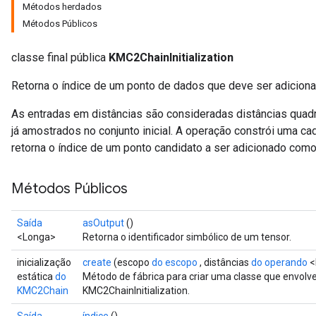
Métodos herdados
Métodos Públicos
classe final pública
KMC2ChainInitialization
Retorna o índice de um ponto de dados que deve ser adicionado
As entradas em distâncias são consideradas distâncias quad
já amostrados no conjunto inicial. A operação constrói uma c
retorna o índice de um ponto candidato a ser adicionado como 
rs
Métodos Públicos
mParameters
rs
Saída
asOutput
()
Parameters
<Longa>
Retorna o identificador simbólico de um tensor.
inicialização
create
(escopo
do escopo
, distâncias
do operando
<
rParameters
estática
do
Método de fábrica para criar uma classe que envol
Parameters
KMC2Chain
KMC2ChainInitialization.
ters
arameters