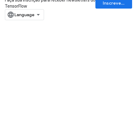
Faça sua inscrição para receber newsletters do
Inscrever-se
TensorFlow
ize
Requantize