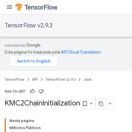
TensorFlow v2.9.3
Esta página foi traduzida pela
API Cloud Translation
.
TensorFlow
API
TensorFlow v2.9.3
Java
Isso foi útil?
KMC2Chain
Initialization
Nesta página
Métodos Públicos