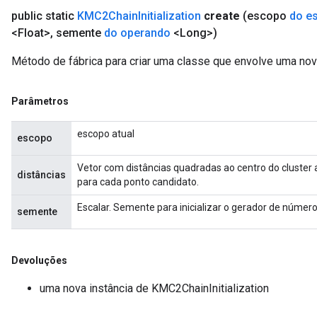
public static
KMC2Chain
Initialization
create
(escopo
do e
<Float>
,
semente
do operando
<Long>)
Método de fábrica para criar uma classe que envolve uma nov
Parâmetros
escopo atual
escopo
Vetor com distâncias quadradas ao centro do cluste
distâncias
para cada ponto candidato.
Escalar. Semente para inicializar o gerador de número
semente
Devoluções
uma nova instância de KMC2ChainInitialization