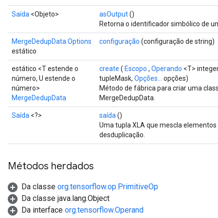
Saída
<Objeto>
asOutput
()
Retorna o identificador simbólico de u
MergeDedupData.Options
configuração
(configuração de string)
estático
estático <T estende o
create
(
Escopo
,
Operando
<T> intege
número, U estende o
tupleMask,
Opções...
opções)
número>
Método de fábrica para criar uma cla
MergeDedupData
MergeDedupData.
Saída
<?>
saída
()
Uma tupla XLA que mescla elementos i
desduplicação.
Métodos herdados
Da classe
org.tensorflow.op.PrimitiveOp
Da classe java.lang.Object
Da interface
org.tensorflow.Operand