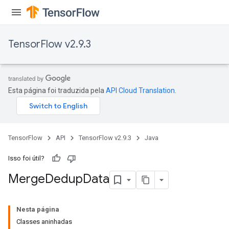
TensorFlow v2.9.3
Esta página foi traduzida pela
API Cloud Translation
.
TensorFlow
API
TensorFlow v2.9.3
Java
Isso foi útil?
Merge
Dedup
Data
Nesta página
Classes aninhadas