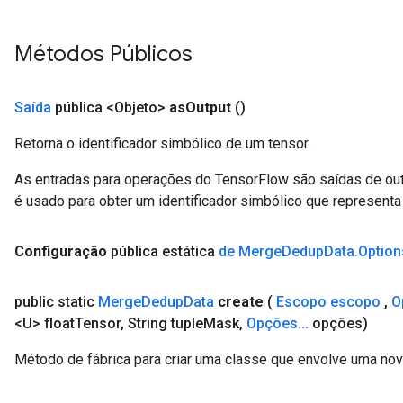
Métodos Públicos
Saída
pública <Objeto>
as
Output
()
Retorna o identificador simbólico de um tensor.
As entradas para operações do TensorFlow são saídas de ou
é usado para obter um identificador simbólico que representa 
Configuração
pública estática
de Merge
Dedup
Data
.
Option
public static
Merge
Dedup
Data
create
(
Escopo escopo
,
O
<U> float
Tensor
,
String tuple
Mask
,
Opções
.
.
.
opções)
Método de fábrica para criar uma classe que envolve uma n