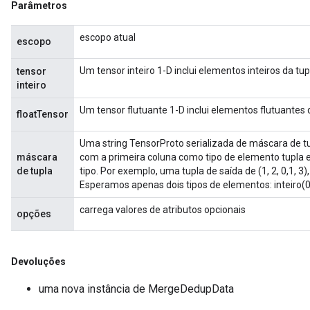
Parâmetros
escopo atual
escopo
ize
Um tensor inteiro 1-D inclui elementos inteiros da tu
tensor
inteiro
Um tensor flutuante 1-D inclui elementos flutuantes 
floatTensor
Requantize
Uma string TensorProto serializada de máscara de tu
ize
máscara
com a primeira coluna como tipo de elemento tupla
AndReluAndRequantize
de tupla
tipo. Por exemplo, uma tupla de saída de (1, 2, 0,1, 3), s
u
Esperamos apenas dois tipos de elementos: inteiro(0)
uAndRequantize
carrega valores de atributos opcionais
opções
AndRelu
Devoluções
AndReluAndRequantize
uma nova instância de MergeDedupData
ize