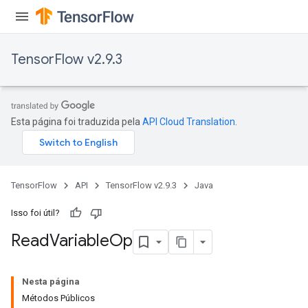
TensorFlow v2.9.3
Esta página foi traduzida pela
API Cloud Translation
.
TensorFlow
API
TensorFlow v2.9.3
Java
Isso foi útil?
Read
Variable
Op
Nesta página
Métodos Públicos