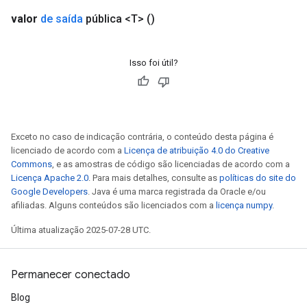
rs
valor
de saída
pública <T>
()
eters
ntumParameters
ters
Isso foi útil?
ropParameters
s
atorParameters
ghtParameters
meters
Exceto no caso de indicação contrária, o conteúdo desta página é
licenciado de acordo com a
Licença de atribuição 4.0 do Creative
adParameters
Commons
, e as amostras de código são licenciadas de acordo com a
rameters
Licença Apache 2.0
. Para mais detalhes, consulte as
políticas do site do
eters
Google Developers
. Java é uma marca registrada da Oracle e/ou
ientDescentParameters
afiliadas. Alguns conteúdos são licenciados com a
licença numpy
.
Última atualização 2025-07-28 UTC.
Permanecer conectado
Blog