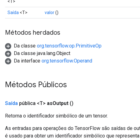
<T>
Saída
<T>
valor
()
Métodos herdados
Da classe
org.tensorflow.op.PrimitiveOp
Da classe java.lang.Object
Da interface
org.tensorflow.Operand
Métodos Públicos
Saída
pública <T>
as
Output
()
Retorna o identificador simbólico de um tensor.
As entradas para operações do TensorFlow são saídas de ou
é usado para obter um identificador simbólico que representa 