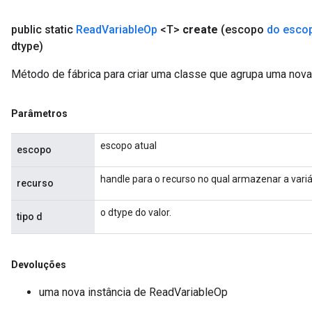
public static
Read
Variable
Op
<T>
create
(escopo
do esco
dtype)
Método de fábrica para criar uma classe que agrupa uma nov
Parâmetros
escopo atual
escopo
handle para o recurso no qual armazenar a variá
recurso
o dtype do valor.
tipo d
m
Devoluções
uma nova instância de ReadVariableOp