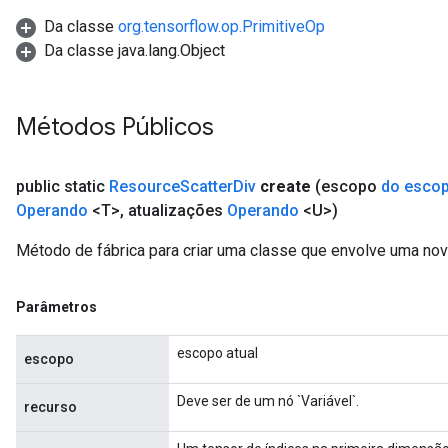
Da classe
org.tensorflow.op.PrimitiveOp
Da classe java.lang.Object
Métodos Públicos
public static
Resource
Scatter
Div
create
(escopo
do esco
Operando
<T>
,
atualizações
Operando
<U>)
Método de fábrica para criar uma classe que envolve uma no
Parâmetros
escopo atual
escopo
Deve ser de um nó `Variável`.
recurso