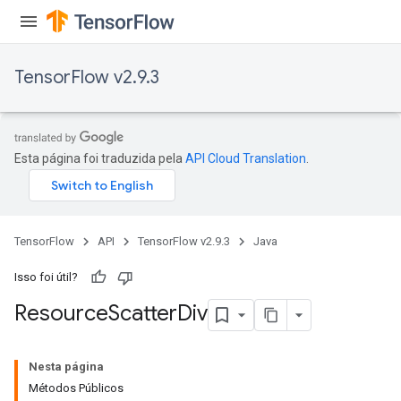
TensorFlow v2.9.3
Esta página foi traduzida pela
API Cloud Translation
.
TensorFlow
API
TensorFlow v2.9.3
Java
Isso foi útil?
Resource
Scatter
Div
Nesta página
Métodos Públicos