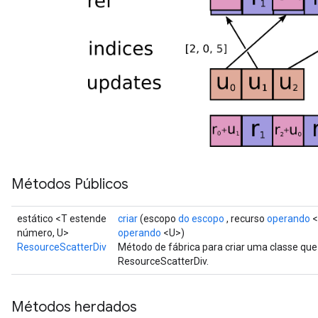
ropParameters
s
atorParameters
ghtParameters
meters
adParameters
rameters
eters
ientDescentParameters
Métodos Públicos
estático <T estende
criar
(escopo
do escopo
, recurso
operando
<
número, U>
operando
<U>)
ResourceScatterDiv
Método de fábrica para criar uma classe qu
ResourceScatterDiv.
Métodos herdados