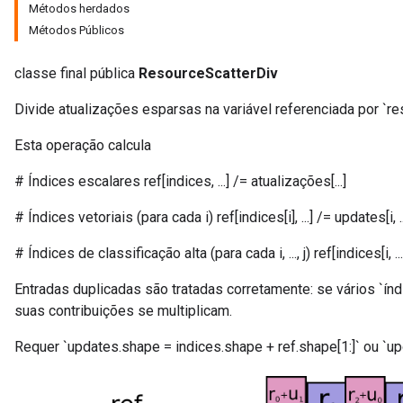
Métodos herdados
Métodos Públicos
classe final pública
ResourceScatterDiv
Divide atualizações esparsas na variável referenciada por `re
Esta operação calcula
# Índices escalares ref[indices, ...] /= atualizações[...]
# Índices vetoriais (para cada i) ref[indices[i], ...] /= updates[i, ..
# Índices de classificação alta (para cada i, ..., j) ref[indices[i, ..., j],
m
Entradas duplicadas são tratadas corretamente: se vários `ín
suas contribuições se multiplicam.
rs
Requer `updates.shape = indices.shape + ref.shape[1:]` ou `upd
eters
ntumParameters
ters