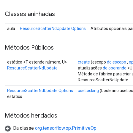
Classes aninhadas
aula
ResourceScatterNdUpdate.Options
Atributos opcionais p
Métodos Públicos
estático <T estende número, U>
create
(escopo
do escopo
,
o
ResourceScatterNdUpdate
atualizações
de operando
<U
Método de fábrica para cria
ResourceScatterNdUpdate.
ResourceScatterNdUpdate.Options
useLocking
(booleano useLoc
estático
Métodos herdados
Da classe
org.tensorflow.op.PrimitiveOp