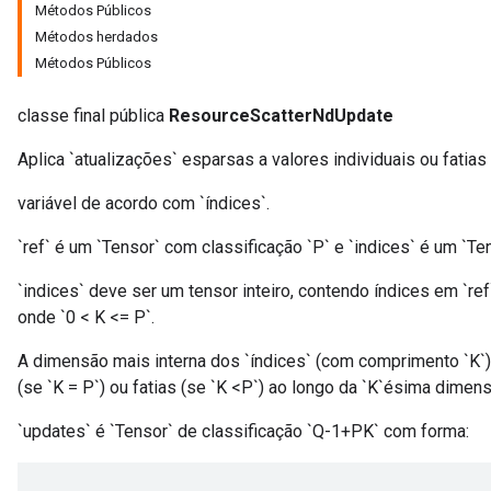
Métodos Públicos
Métodos herdados
Métodos Públicos
classe final pública
ResourceScatterNdUpdate
m
Aplica `atualizações` esparsas a valores individuais ou fatia
variável de acordo com `índices`.
rs
`ref` é um `Tensor` com classificação `P` e `indices` é um `Ten
eters
ntumParameters
`indices` deve ser um tensor inteiro, contendo índices em `ref`.
ters
onde `0 < K <= P`.
ropParameters
s
A dimensão mais interna dos `índices` (com comprimento `K`
atorParameters
(se `K = P`) ou fatias (se `K <P`) ao longo da `K`ésima dimens
ghtParameters
`updates` é `Tensor` de classificação `Q-1+PK` com forma:
meters
adParameters
rameters