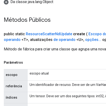
Da classe java.lang.Object
Métodos Públicos
public static
Resource
Scatter
Nd
Update
create
(
Escopo d
operando
<T>
,
atualizações
de operando
<U>
,
opções
.
.
.
op
Método de fábrica para criar uma classe que agrupa uma no
Parâmetros
escopo atual
escopo
Um identificador de recurso. Deve ser de um VarHa
referência
Um tensor. Deve ser um dos seguintes tipos: int32, i
índices