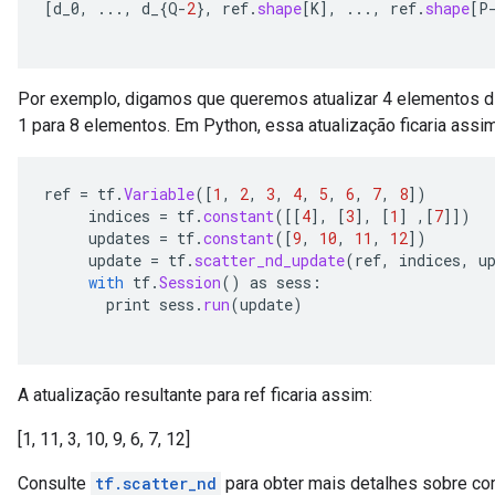
[
d_0
,
...,
d_
{
Q
-
2
},
ref
.
shape
[
K
]
,
...,
ref
.
shape
[
P
eters
ientDescentParameters
Por exemplo, digamos que queremos atualizar 4 elementos di
1 para 8 elementos. Em Python, essa atualização ficaria assim
ref
=
tf
.
Variable
(
[
1
,
2
,
3
,
4
,
5
,
6
,
7
,
8
]
)
indices
=
tf
.
constant
(
[[
4
]
,
[
3
]
,
[
1
]
,
[
7
]]
)
updates
=
tf
.
constant
(
[
9
,
10
,
11
,
12
]
)
update
=
tf
.
scatter_nd_update
(
ref
,
indices
,
u
with
tf
.
Session
()
as
sess
:
print
sess
.
run
(
update
)
A atualização resultante para ref ficaria assim:
[1, 11, 3, 10, 9, 6, 7, 12]
Consulte
tf.scatter_nd
para obter mais detalhes sobre com