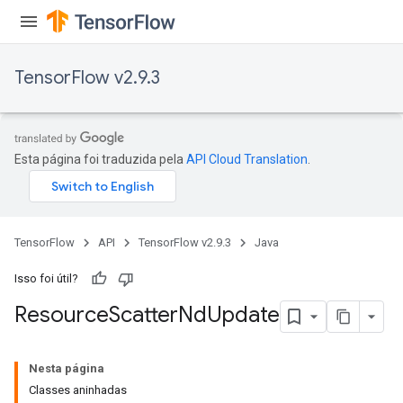
TensorFlow v2.9.3
Esta página foi traduzida pela
API Cloud Translation
.
TensorFlow
API
TensorFlow v2.9.3
Java
Isso foi útil?
Resource
Scatter
Nd
Update
Nesta página
Classes aninhadas