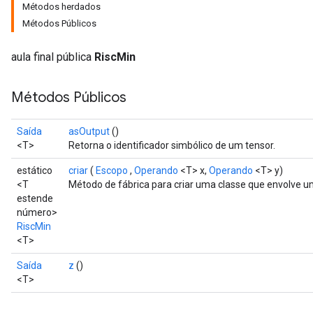
Métodos herdados
Métodos Públicos
aula final pública
RiscMin
Métodos Públicos
Saída
asOutput
()
<T>
Retorna o identificador simbólico de um tensor.
estático
criar
(
Escopo
,
Operando
<T> x,
Operando
<T> y)
<T
Método de fábrica para criar uma classe que envolve 
estende
número>
RiscMin
<T>
Saída
z
()
<T>