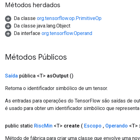
Métodos herdados
Da classe
org.tensorflow.op.PrimitiveOp
Da classe java.lang.Object
Da interface
org.tensorflow.Operand
Métodos Públicos
Saída
pública <T>
as
Output
()
Retorna o identificador simbólico de um tensor.
As entradas para operações do TensorFlow são saídas de ou
é usado para obter um identificador simbólico que representa 
public static
Risc
Min
<T>
create
(
Escopo
,
Operando
<T> 
Método de fábrica para criar uma classe que envolve uma no