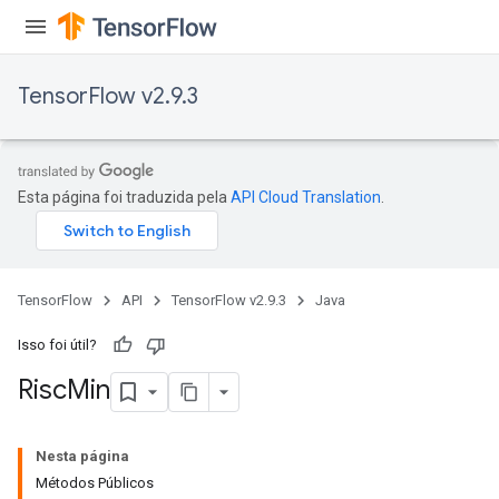
TensorFlow v2.9.3
Esta página foi traduzida pela
API Cloud Translation
.
TensorFlow
API
TensorFlow v2.9.3
Java
Isso foi útil?
Risc
Min
Nesta página
Métodos Públicos