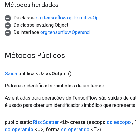
Métodos herdados
Da classe
org.tensorflow.op.PrimitiveOp
Da classe java.lang.Object
Da interface
org.tensorflow.Operand
Métodos Públicos
Saída
pública <U>
as
Output
()
Retorna o identificador simbólico de um tensor.
As entradas para operações do TensorFlow são saídas de ou
é usado para obter um identificador simbólico que representa 
public static
Risc
Scatter
<U>
create
(escopo
do escopo
,
í
do operando
<U>
,
forma
do operando
<T>)