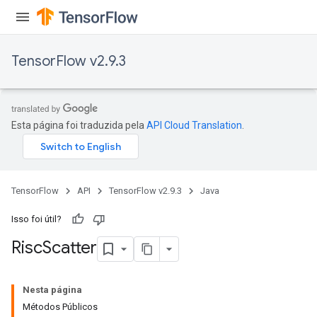
TensorFlow v2.9.3
Esta página foi traduzida pela
API Cloud Translation
.
TensorFlow
API
TensorFlow v2.9.3
Java
Isso foi útil?
Risc
Scatter
Nesta página
Métodos Públicos