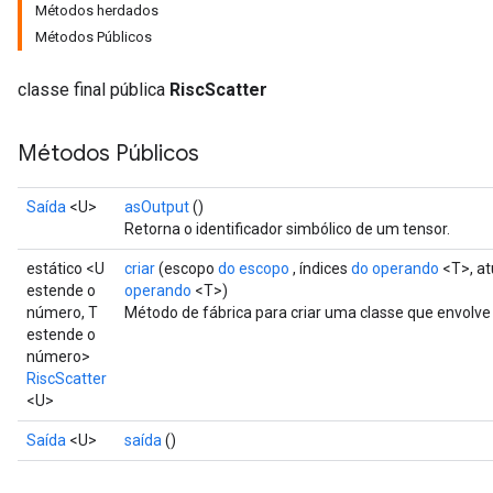
Métodos herdados
Métodos Públicos
classe final pública
RiscScatter
Métodos Públicos
Saída
<U>
asOutput
()
Retorna o identificador simbólico de um tensor.
estático <U
criar
(escopo
do escopo
, índices
do operando
<T>, at
estende o
operando
<T>)
número, T
Método de fábrica para criar uma classe que envolv
estende o
número>
RiscScatter
<U>
Saída
<U>
saída
()