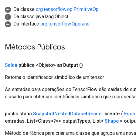
Da classe
org.tensorflow.op.PrimitiveOp
Da classe java.lang.Object
Da interface
org.tensorflow.Operand
Métodos Públicos
Saída
pública <Objeto>
as
Output
()
Retorna o identificador simbólico de um tensor.
As entradas para operações do TensorFlow são saídas de ou
é usado para obter um identificador simbólico que representa 
public static
Snapshot
Nested
Dataset
Reader
create
(
Esco
entradas
,
List<Class<?>> output
Types
,
List<
Shape
> outpu
Método de fábrica para criar uma classe que agrupa uma nov