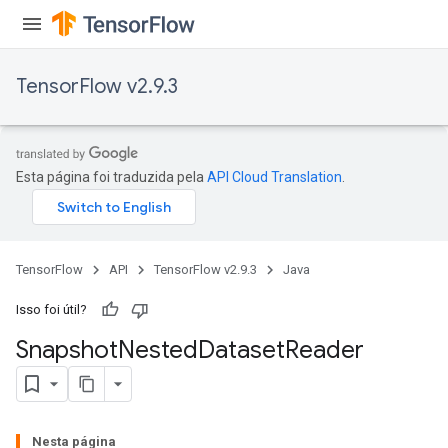
TensorFlow v2.9.3
Esta página foi traduzida pela
API Cloud Translation
.
TensorFlow
API
TensorFlow v2.9.3
Java
Isso foi útil?
Snapshot
Nested
Dataset
Reader
Nesta página