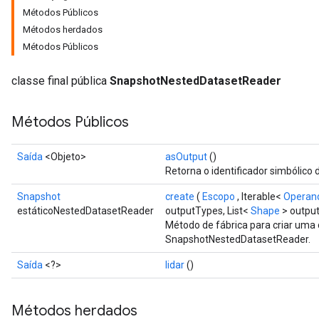
Métodos Públicos
Métodos herdados
Métodos Públicos
classe final pública
SnapshotNestedDatasetReader
Métodos Públicos
Saída
<Objeto>
asOutput
()
Retorna o identificador simbólico 
Snapshot
create
(
Escopo
, Iterable<
Operan
estáticoNestedDatasetReader
outputTypes, List<
Shape
> outpu
Método de fábrica para criar uma
SnapshotNestedDatasetReader.
Saída
<?>
lidar
()
Métodos herdados