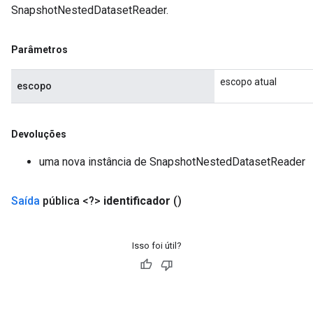
SnapshotNestedDatasetReader.
Parâmetros
escopo atual
escopo
Devoluções
uma nova instância de SnapshotNestedDatasetReader
Saída
pública <?>
identificador
()
Isso foi útil?
x