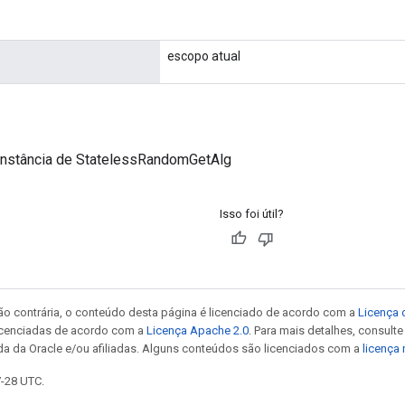
escopo atual
instância de StatelessRandomGetAlg
Isso foi útil?
ão contrária, o conteúdo desta página é licenciado de acordo com a
Licença 
icenciadas de acordo com a
Licença Apache 2.0
. Para mais detalhes, consult
da da Oracle e/ou afiliadas. Alguns conteúdos são licenciados com a
licença
7-28 UTC.