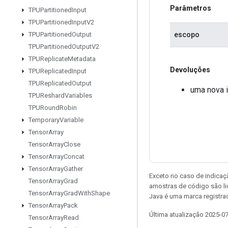
Parâmetros
TPUPartitioned
Input
TPUPartitioned
Input
V2
escopo
TPUPartitioned
Output
TPUPartitioned
Output
V2
TPUReplicate
Metadata
Devoluções
TPUReplicated
Input
TPUReplicated
Output
uma nova 
TPUReshard
Variables
TPURound
Robin
Temporary
Variable
Tensor
Array
Tensor
Array
Close
Tensor
Array
Concat
Tensor
Array
Gather
Exceto no caso de indicaç
Tensor
Array
Grad
amostras de código são l
Tensor
Array
Grad
With
Shape
Java é uma marca registra
Tensor
Array
Pack
Última atualização 2025-0
Tensor
Array
Read