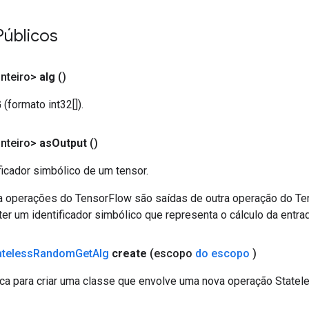
Públicos
Inteiro>
alg
()
(formato int32[]).
Inteiro>
as
Output
()
ficador simbólico de um tensor.
a operações do TensorFlow são saídas de outra operação do T
er um identificador simbólico que representa o cálculo da entrad
ateless
Random
Get
Alg
create
(escopo
do escopo
)
ca para criar uma classe que envolve uma nova operação State