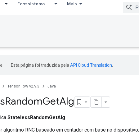
Ecossistema
Mais
Esta página foi traduzida pela
API Cloud Translation
.
TensorFlow v2.9.3
Java
ss
Random
Get
Alg
lica
StatelessRandomGetAlg
r algoritmo RNG baseado em contador com base no dispositivo.