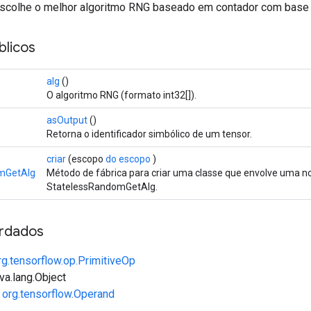
scolhe o melhor algoritmo RNG baseado em contador com base n
licos
alg
()
O algoritmo RNG (formato int32[]).
asOutput
()
Retorna o identificador simbólico de um tensor.
criar
(escopo
do escopo
)
mGetAlg
Método de fábrica para criar uma classe que envolve uma 
StatelessRandomGetAlg.
rdados
rg.tensorflow.op.PrimitiveOp
va.lang.Object
e
org.tensorflow.Operand