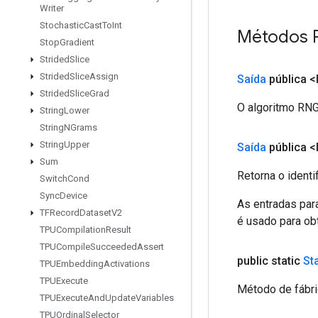
Writer
Stochastic
Cast
To
Int
Métodos 
Stop
Gradient
Strided
Slice
Strided
Slice
Assign
Saída
pública <
Strided
Slice
Grad
O algoritmo RNG 
String
Lower
String
NGrams
String
Upper
Saída
pública <
Sum
Retorna o identi
Switch
Cond
Sync
Device
As entradas par
TFRecord
Dataset
V2
é usado para obt
TPUCompilation
Result
TPUCompile
Succeeded
Assert
public static
St
TPUEmbedding
Activations
TPUExecute
Método de fábri
TPUExecute
And
Update
Variables
TPUOrdinal
Selector