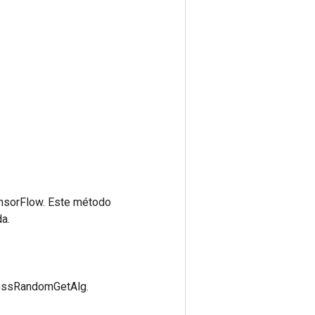
ensorFlow. Este método
a.
lessRandomGetAlg.