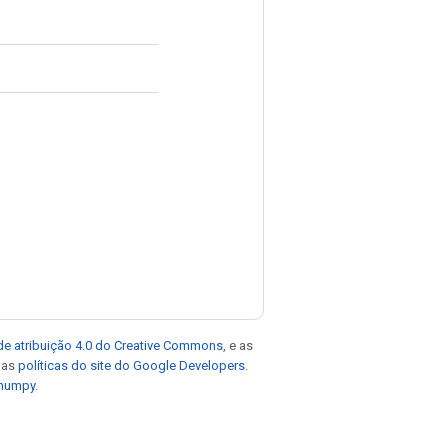
de atribuição 4.0 do Creative Commons
, e as
e as
políticas do site do Google Developers
.
 numpy
.