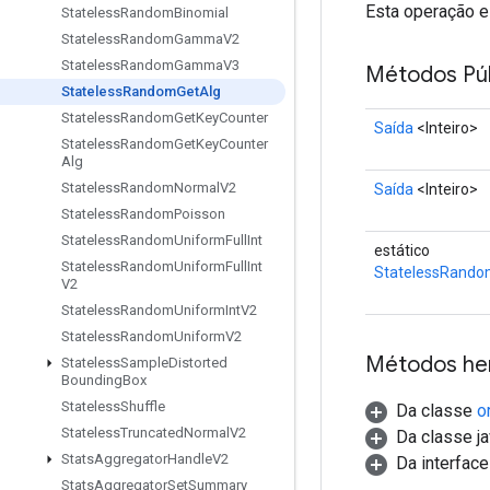
Esta operação e
Stateless
Random
Binomial
Stateless
Random
Gamma
V2
Stateless
Random
Gamma
V3
Métodos Púb
Stateless
Random
Get
Alg
Stateless
Random
Get
Key
Counter
Saída
<Inteiro>
Stateless
Random
Get
Key
Counter
Alg
Stateless
Random
Normal
V2
Saída
<Inteiro>
Stateless
Random
Poisson
Stateless
Random
Uniform
Full
Int
estático
Stateless
Random
Uniform
Full
Int
StatelessRando
V2
Stateless
Random
Uniform
Int
V2
Stateless
Random
Uniform
V2
Métodos he
Stateless
Sample
Distorted
Bounding
Box
Stateless
Shuffle
Da classe
o
Stateless
Truncated
Normal
V2
Da classe ja
Stats
Aggregator
Handle
V2
Da interfac
Stats
Aggregator
Set
Summary