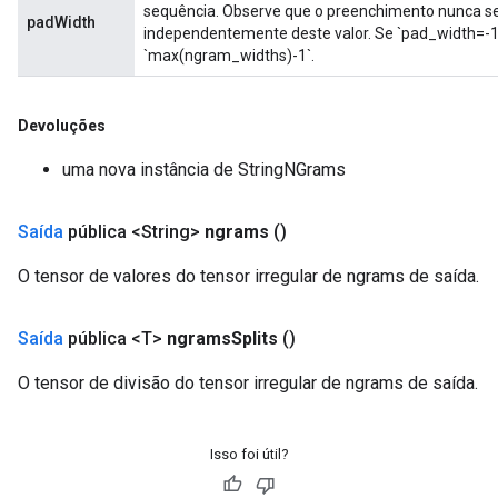
sequência. Observe que o preenchimento nunca se
padWidth
independentemente deste valor. Se `pad_width=-1
`max(ngram_widths)-1`.
Devoluções
uma nova instância de StringNGrams
Saída
pública <String>
ngrams
()
O tensor de valores do tensor irregular de ngrams de saída.
Saída
pública <T>
ngrams
Splits
()
O tensor de divisão do tensor irregular de ngrams de saída.
Isso foi útil?