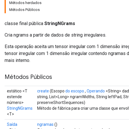
Métodos herdados
Métodos Públicos
classe final pública
StringNGrams
Cria ngrams a partir de dados de string irregulares.
Esta operação aceita um tensor irregular com 1 dimensão irre
tensor irregular com 1 dimensão irregular contendo ngramas d
mais interno.
Métodos Públicos
estático <T
create
(Escopo
do escopo
,
Operando
<String> dad
estende
string, List<Long> ngramWidths, String leftPad, St
número>
preserveShortSequences)
StringNGrams
Método de fábrica para criar uma classe que env
<T>
Saída
ngramas
()