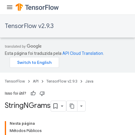
TensorFlow v2.9.3
x
Esta página foi traduzida pela
API Cloud Translation
.
TensorFlow
API
TensorFlow v2.9.3
Java
Isso foi útil?
String
NGrams
Nesta página
Métodos Públicos