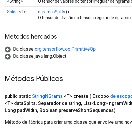
<String>
O tensor de valores do tensor irregular de ngrams 
Saída
<T>
ngramasSplits
()
O tensor de divisão do tensor irregular de ngrams d
Métodos herdados
Da classe
org.tensorflow.op.PrimitiveOp
Da classe java.lang.Object
Métodos Públicos
public static
String
NGrams
<T>
create
( Escopo
de escop
<T> data
Splits
,
Separador de string
,
List<Long> ngram
Wid
Long pad
Width
,
Boolean preserve
Short
Sequences)
Método de fábrica para criar uma classe que envolve uma no