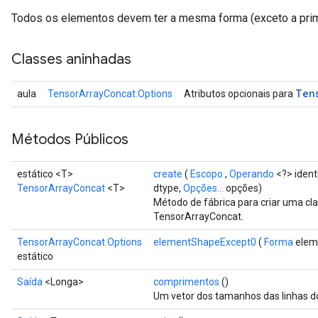
Todos os elementos devem ter a mesma forma (exceto a prim
Classes aninhadas
Ten
aula
TensorArrayConcat.Options
Atributos opcionais para
Métodos Públicos
estático <T>
create
(
Escopo
,
Operando
<?> ident
TensorArrayConcat
<T>
dtype,
Opções...
opções)
Método de fábrica para criar uma c
TensorArrayConcat.
TensorArrayConcat.Options
elementShapeExcept0
(
Forma
elem
estático
Saída
<Longa>
comprimentos
()
Um vetor dos tamanhos das linhas dos