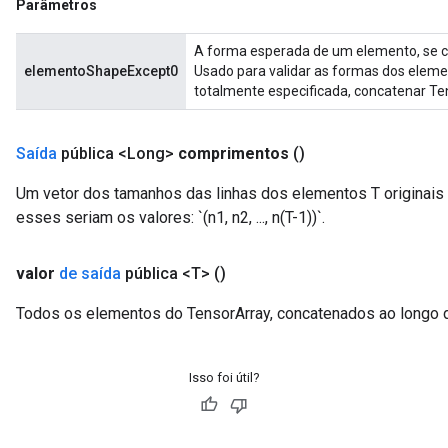
Parâmetros
A forma esperada de um elemento, se co
elementoShapeExcept0
Usado para validar as formas dos eleme
totalmente especificada, concatenar Te
Saída
pública <Long>
comprimentos
()
Um vetor dos tamanhos das linhas dos elementos T originais 
esses seriam os valores: `(n1, n2, ..., n(T-1))`.
valor
de saída
pública <T>
()
Todos os elementos do TensorArray, concatenados ao longo d
Isso foi útil?