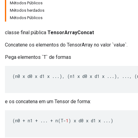
Métodos Públicos
Métodos herdados
Métodos Públicos
classe final pública
TensorArrayConcat
Concatene os elementos do TensorArray no valor `value`.
Pega elementos `T` de formas
(
n0
x
d0
x
d1
x
...),
(
n1
x
d0
x
d1
x
...),
...,
(
e os concatena em um Tensor de forma:
(
n0
+
n1
+
...
+
n
(
T
-
1
)
x
d0
x
d1
x
...)