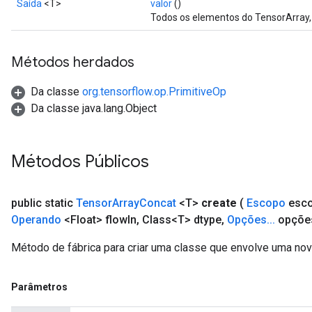
Saída
<T>
valor
()
Todos os elementos do TensorArray, 
Métodos herdados
Da classe
org.tensorflow.op.PrimitiveOp
Da classe java.lang.Object
Métodos Públicos
public static
Tensor
Array
Concat
<T>
create
(
Escopo
esc
Operando
<Float> flow
In
,
Class<T> dtype
,
Opções
.
.
.
opçõe
Método de fábrica para criar uma classe que envolve uma no
Parâmetros