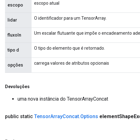
escopo atual
escopo
O identificador para um TensorArray.
lidar
Um escalar flutuante que impõe o encadeamento ad
fluxoIn
O tipo do elemento que é retornado.
tipo d
carrega valores de atributos opcionais
opções
Devoluções
uma nova instância do TensorArrayConcat
public static
Tensor
Array
Concat
.
Options
element
Shape
Ex