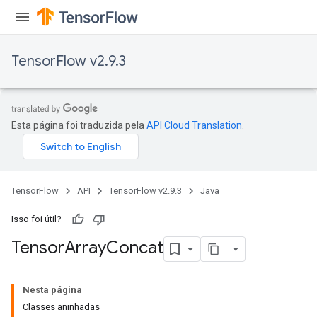
TensorFlow v2.9.3
x
Esta página foi traduzida pela
API Cloud Translation
.
TensorFlow
API
TensorFlow v2.9.3
Java
Isso foi útil?
Tensor
Array
Concat
Nesta página
Classes aninhadas