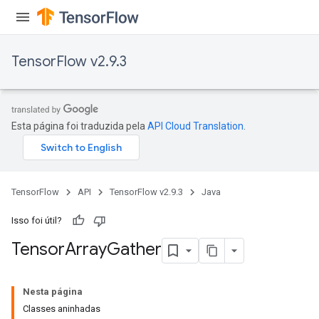
TensorFlow v2.9.3
Esta página foi traduzida pela
API Cloud Translation
.
TensorFlow
API
TensorFlow v2.9.3
Java
Isso foi útil?
Tensor
Array
Gather
Nesta página
Classes aninhadas