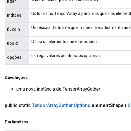
lidar
Os locais no TensorArray a partir dos quais os element
índices
Um escalar flutuante que impõe o encadeamento ade
fluxoIn
O tipo do elemento que é retornado.
tipo d
carrega valores de atributos opcionais
opções
Devoluções
uma nova instância de TensorArrayGather
public static
Tensor
Array
Gather
.
Options
element
Shape
(
S
Parâmetros