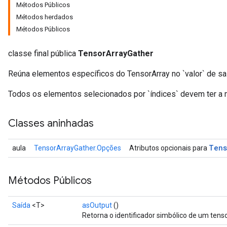
Métodos Públicos
Métodos herdados
Métodos Públicos
classe final pública
TensorArrayGather
Reúna elementos específicos do TensorArray no `valor` de sa
Todos os elementos selecionados por `índices` devem ter a
Classes aninhadas
Tens
aula
TensorArrayGather.Opções
Atributos opcionais para
Métodos Públicos
Saída
<T>
asOutput
()
Retorna o identificador simbólico de um tenso