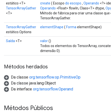
estático <T>
create
( Escopo
do escopo
,
Operando
<?> ide
TensorArrayGather
Operando
<Float> flowIn, Class<T> dtype,
Opç
<T>
Método de fábrica para criar uma classe qu
TensorArrayGather.
TensorArrayGather
elementShape
(
Forma
elementShape)
estático.Options
Saída
<T>
valor
()
Todos os elementos do TensorArray, concate
dimensão 0).
Métodos herdados
Da classe
org.tensorflow.op.PrimitiveOp
Da classe java.lang.Object
Da interface
org.tensorflow.Operand
Métodos Públicos