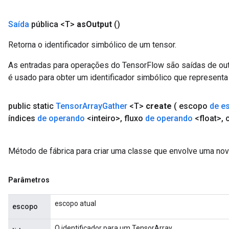
Saída
pública <T>
as
Output
()
Retorna o identificador simbólico de um tensor.
As entradas para operações do TensorFlow são saídas de ou
é usado para obter um identificador simbólico que representa 
public static
Tensor
Array
Gather
<T>
create
( escopo
de e
índices
de operando
<inteiro>
,
fluxo
de operando
<float>
,
c
Método de fábrica para criar uma classe que envolve uma nov
Parâmetros
escopo atual
escopo
O identificador para um TensorArray.