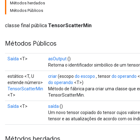
Métodos herdados
Métodos Públicos
classe final pública
TensorScatterMin
Métodos Públicos
Saída
<T>
asOutput
()
Retorna o identificador simbólico de um tensor
estático <T, U
criar
(escopo
do escopo
, tensor
do operando
<
estende número>
do operando
<T>)
TensorScatterMin
Método de fábrica para criar uma classe que
<T>
TensorScatterMin.
Saída
<T>
saída
()
Um novo tensor copiado do tensor cujos valor
tensor e as atualizações de acordo com os índi
Métodos herdados