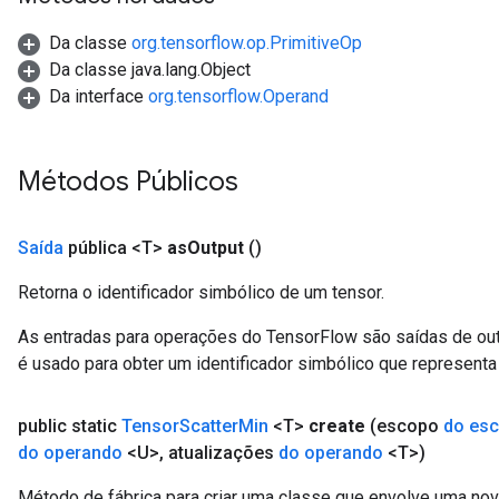
Da classe
org.tensorflow.op.PrimitiveOp
Da classe java.lang.Object
Da interface
org.tensorflow.Operand
Métodos Públicos
Saída
pública <T>
as
Output
()
Retorna o identificador simbólico de um tensor.
As entradas para operações do TensorFlow são saídas de ou
é usado para obter um identificador simbólico que representa 
public static
Tensor
Scatter
Min
<T>
create
(escopo
do es
do operando
<U>
,
atualizações
do operando
<T>)
Método de fábrica para criar uma classe que envolve uma no