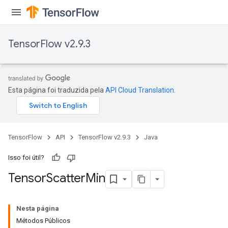
TensorFlow v2.9.3
Esta página foi traduzida pela
API Cloud Translation
.
TensorFlow
API
TensorFlow v2.9.3
Java
Isso foi útil?
Tensor
Scatter
Min
Nesta página
Métodos Públicos