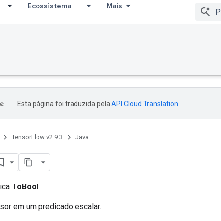
Ecossistema
Mais
Esta página foi traduzida pela
API Cloud Translation
.
TensorFlow v2.9.3
Java
lica
ToBool
sor em um predicado escalar.