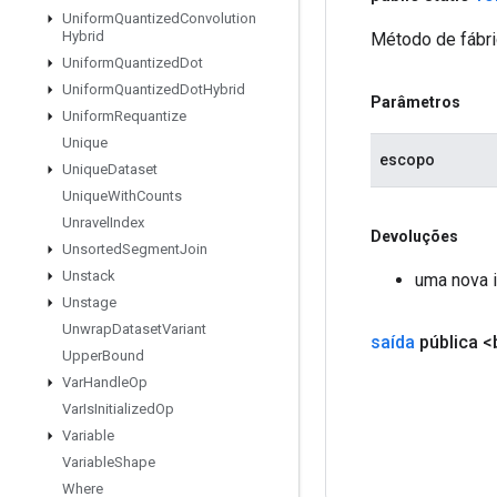
Uniform
Quantized
Convolution
Hybrid
Método de fábri
Uniform
Quantized
Dot
Uniform
Quantized
Dot
Hybrid
Parâmetros
Uniform
Requantize
Unique
escopo
Unique
Dataset
Unique
With
Counts
Unravel
Index
Devoluções
Unsorted
Segment
Join
Unstack
uma nova i
Unstage
Unwrap
Dataset
Variant
saída
pública <
Upper
Bound
Var
Handle
Op
Var
Is
Initialized
Op
Variable
Variable
Shape
Where