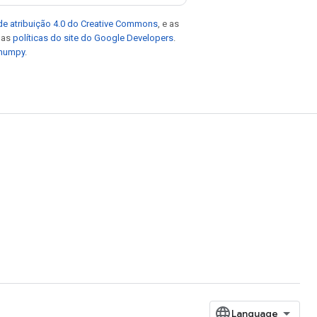
de atribuição 4.0 do Creative Commons
, e as
e as
políticas do site do Google Developers
.
 numpy
.