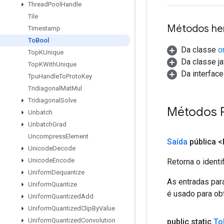
Thread
Pool
Handle
Tile
Métodos he
Timestamp
To
Bool
Da classe
o
Top
KUnique
Da classe ja
Top
KWith
Unique
Da interfac
Tpu
Handle
To
Proto
Key
Tridiagonal
Mat
Mul
Tridiagonal
Solve
Métodos 
Unbatch
Unbatch
Grad
Uncompress
Element
Saída
pública 
Unicode
Decode
Unicode
Encode
Retorna o identi
Uniform
Dequantize
As entradas par
Uniform
Quantize
é usado para obt
Uniform
Quantized
Add
Uniform
Quantized
Clip
By
Value
Uniform
Quantized
Convolution
public static
To