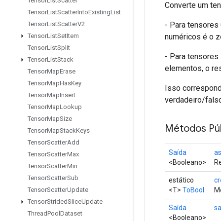
Tensor
List
Scatter
Converte um ten
Tensor
List
Scatter
Into
Existing
List
- Para tensores
Tensor
List
Scatter
V2
numéricos é o ze
Tensor
List
Set
Item
Tensor
List
Split
- Para tensores
Tensor
List
Stack
elementos, o res
Tensor
Map
Erase
Tensor
Map
Has
Key
Isso correspond
Tensor
Map
Insert
verdadeiro/fals
Tensor
Map
Lookup
Tensor
Map
Size
Métodos Púb
Tensor
Map
Stack
Keys
Tensor
Scatter
Add
Saída
a
Tensor
Scatter
Max
<Booleano>
Re
Tensor
Scatter
Min
Tensor
Scatter
Sub
estático
cr
<T>
ToBool
Mé
Tensor
Scatter
Update
Tensor
Strided
Slice
Update
Saída
sa
Thread
Pool
Dataset
<Booleano>