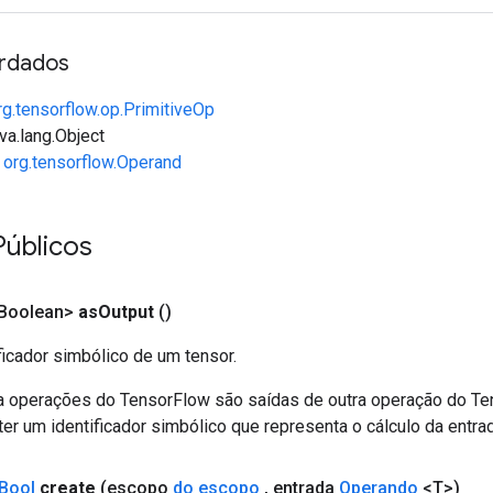
rdados
rg.tensorflow.op.PrimitiveOp
va.lang.Object
e
org.tensorflow.Operand
Públicos
<Boolean>
as
Output
()
ficador simbólico de um tensor.
a operações do TensorFlow são saídas de outra operação do T
er um identificador simbólico que representa o cálculo da entrad
Bool
create
(escopo
do escopo
,
entrada
Operando
<T>)