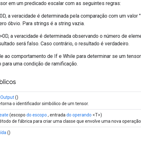
sor em um predicado escalar com as seguintes regras:
 0D, a veracidade é determinada pela comparação com um valor "z
ro óbvio. Para strings é a string vazia.
 >0D, a veracidade é determinada observando o número de eleme
ultado será falso. Caso contrário, o resultado é verdadeiro.
e ao comportamento de If e While para determinar se um tenso
o para uma condição de ramificação.
licos
sOutput
()
torna o identificador simbólico de um tensor.
eate
(escopo
do escopo
, entrada
do operando
<T>)
todo de fábrica para criar uma classe que envolve uma nova operação
ída
()