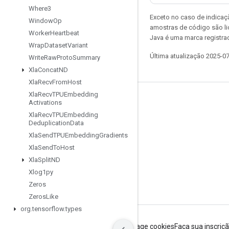
Where3
Exceto no caso de indicaç
Window
Op
amostras de código são l
Worker
Heartbeat
Java é uma marca registra
Wrap
Dataset
Variant
Última atualização 2025-0
Write
Raw
Proto
Summary
Xla
Concat
ND
Xla
Recv
From
Host
Xla
Recv
TPUEmbedding
Permanecer conectado
Activations
Xla
Recv
TPUEmbedding
Blog
Deduplication
Data
Fórum
Xla
Send
TPUEmbedding
Gradients
Xla
Send
To
Host
GitHub
Xla
Split
ND
Twitter
Xlog1py
YouTube
Zeros
Zeros
Like
org
.
tensorflow
.
types
Termos de Serviço
Privacidade
Manage cookies
Faça sua inscriç