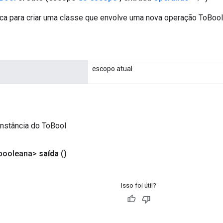
ca para criar uma classe que envolve uma nova operação ToBool
escopo atual
nstância do ToBool
booleana>
saída
()
Isso foi útil?