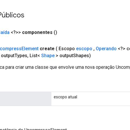
Públicos
Saída
<?>>
componentes
()
compress
Element
create
( Escopo
escopo
,
Operando
<?> c
 output
Types
,
List<
Shape
> output
Shapes)
ca para criar uma classe que envolve uma nova operação Unco
escopo atual