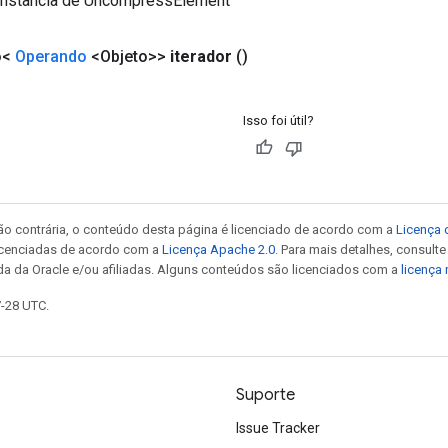
instância de UncompressElement
o<
Operando
<Objeto>>
iterador
()
Isso foi útil?
ão contrária, o conteúdo desta página é licenciado de acordo com a
Licença 
icenciadas de acordo com a
Licença Apache 2.0
. Para mais detalhes, consult
da da Oracle e/ou afiliadas. Alguns conteúdos são licenciados com a
licença
7-28 UTC.
Suporte
Issue Tracker