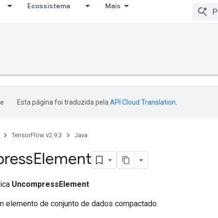
Ecossistema
Mais
Esta página foi traduzida pela
API Cloud Translation
.
TensorFlow v2.9.3
Java
ress
Element
lica
UncompressElement
 elemento de conjunto de dados compactado.