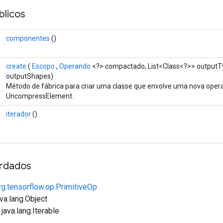
licos
componentes
()
create
(
Escopo
,
Operando
<?> compactado, List<Class<?>> outputTy
outputShapes)
Método de fábrica para criar uma classe que envolve uma nova oper
UncompressElement.
iterador
()
rdados
rg.tensorflow.op.PrimitiveOp
va.lang.Object
java.lang.Iterable