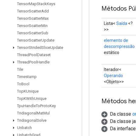
Tensor
Map
Stack
Keys
Métodos Púb
Tensor
Scatter
Add
Tensor
Scatter
Max
Lista<
Saída
<?
Tensor
Scatter
Min
>>
Tensor
Scatter
Sub
elemento de
Tensor
Scatter
Update
descompressão
Tensor
Strided
Slice
Update
estático
Thread
Pool
Dataset
Thread
Pool
Handle
Iterador<
Tile
Operando
Timestamp
<Objeto>>
To
Bool
Top
KUnique
Top
KWith
Unique
Métodos he
Tpu
Handle
To
Proto
Key
Tridiagonal
Mat
Mul
Da classe
o
Tridiagonal
Solve
Da classe ja
Unbatch
Da interface 
Unbatch
Grad