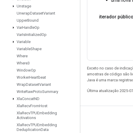
uma nova 
Unstage
Unwrap
Dataset
Variant
iterador públic
Upper
Bound
Var
Handle
Op
Var
Is
Initialized
Op
Variable
Variable
Shape
Where
Where3
Exceto no caso de indicaç
Window
Op
amostras de código são l
Worker
Heartbeat
Java é uma marca registra
Wrap
Dataset
Variant
Última atualização 2025-0
Write
Raw
Proto
Summary
Xla
Concat
ND
Xla
Recv
From
Host
Xla
Recv
TPUEmbedding
Permanecer conectado
Activations
Xla
Recv
TPUEmbedding
Blog
Deduplication
Data