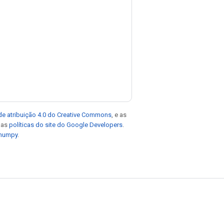
de atribuição 4.0 do Creative Commons
, e as
e as
políticas do site do Google Developers
.
 numpy
.