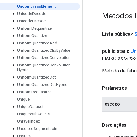
Uncompress
Element
Métodos 
Unicode
Decode
Unicode
Encode
Uniform
Dequantize
Lista pública<
Uniform
Quantize
Uniform
Quantized
Add
Uniform
Quantized
Clip
By
Value
public static
Un
Uniform
Quantized
Convolution
List<Class<?>>
Uniform
Quantized
Convolution
Hybrid
Método de fábri
Uniform
Quantized
Dot
Uniform
Quantized
Dot
Hybrid
Parâmetros
Uniform
Requantize
Unique
escopo
Unique
Dataset
Unique
With
Counts
Unravel
Index
Devoluções
Unsorted
Segment
Join
Unstack