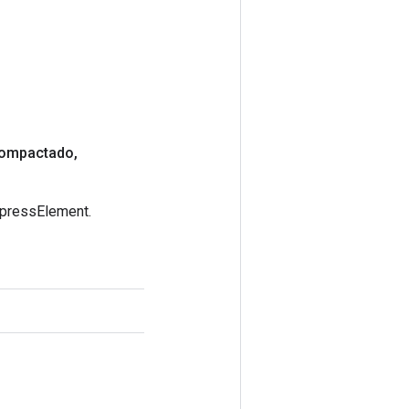
ompactado
,
mpressElement.