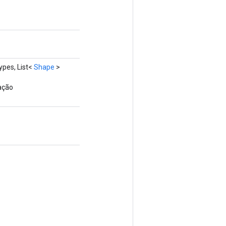
pes, List<
Shape
>
ação