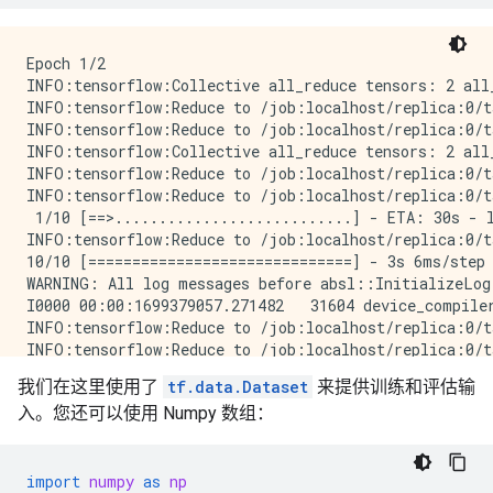
Epoch 1/2

INFO:tensorflow:Collective all_reduce tensors: 2 all
INFO:tensorflow:Reduce to /job:localhost/replica:0/t
INFO:tensorflow:Reduce to /job:localhost/replica:0/t
INFO:tensorflow:Collective all_reduce tensors: 2 all
INFO:tensorflow:Reduce to /job:localhost/replica:0/t
INFO:tensorflow:Reduce to /job:localhost/replica:0/t
 1/10 [==>...........................] - ETA: 30s - 
INFO:tensorflow:Reduce to /job:localhost/replica:0/t
10/10 [==============================] - 3s 6ms/step 
WARNING: All log messages before absl::InitializeLog
I0000 00:00:1699379057.271482   31604 device_compile
INFO:tensorflow:Reduce to /job:localhost/replica:0/t
INFO:tensorflow:Reduce to /job:localhost/replica:0/t
Epoch 2/2

我们在这里使用了
tf.data.Dataset
来提供训练和评估输
 1/10 [==>...........................] - ETA: 0s - l
入。您还可以使用 Numpy 数组：
INFO:tensorflow:Reduce to /job:localhost/replica:0/t
10/10 [==============================] - 0s 5ms/step 
10/10 [==============================] - 1s 4ms/step 
import
numpy
as
np