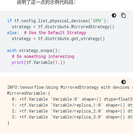
说明了这一点的示例代码段：
if
tf
.
config
.
list_physical_devices
(
'GPU'
):
strategy
=
tf
.
distribute
.
MirroredStrategy
()
else
:
# Use the Default Strategy
strategy
=
tf
.
distribute
.
get_strategy
()
with
strategy
.
scope
():
# Do something interesting
print
(
tf
.
Variable
(
1.
))
INFO:tensorflow:Using MirroredStrategy with devices
MirroredVariable:{

  0: <tf.Variable 'Variable:0' shape=() dtype=float32
  1: <tf.Variable 'Variable/replica_1:0' shape=() dty
  2: <tf.Variable 'Variable/replica_2:0' shape=() dty
  3: <tf.Variable 'Variable/replica_3:0' shape=() dty