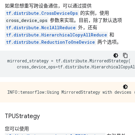
如果您想重写跨设备通信，可以通过提供
tf.distribute.CrossDeviceOps
的实例，使用
cross_device_ops
参数来实现。目前，除了默认选项
tf.distribute.NcclAllReduce
外，还有
tf.distribute.HierarchicalCopyAllReduce
和
tf.distribute.ReductionToOneDevice
两个选项。
mirrored_strategy
=
tf
.
distribute
.
MirroredStrategy
(
cross_device_ops
=
tf
.
distribute
.
HierarchicalCopyAl
TPUStrategy
您可以使用