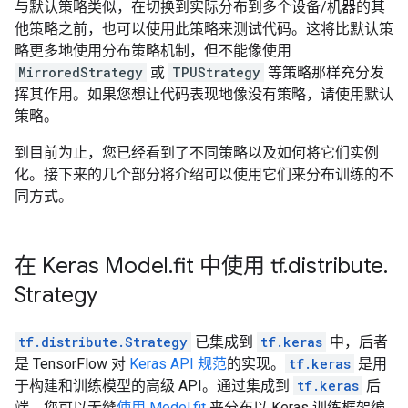
与默认策略类似，在切换到实际分布到多个设备/机器的其
他策略之前，也可以使用此策略来测试代码。这将比默认策
略更多地使用分布策略机制，但不能像使用
MirroredStrategy
或
TPUStrategy
等策略那样充分发
挥其作用。如果您想让代码表现地像没有策略，请使用默认
策略。
到目前为止，您已经看到了不同策略以及如何将它们实例
化。接下来的几个部分将介绍可以使用它们来分布训练的不
同方式。
在 Keras Model
.
fit 中使用 tf
.
distribute
.
Strategy
tf.distribute.Strategy
已集成到
tf.keras
中，后者
是 TensorFlow 对
Keras API 规范
的实现。
tf.keras
是用
于构建和训练模型的高级 API。通过集成到
tf.keras
后
端，您可以无缝
使用 Model.fit
来分布以 Keras 训练框架编