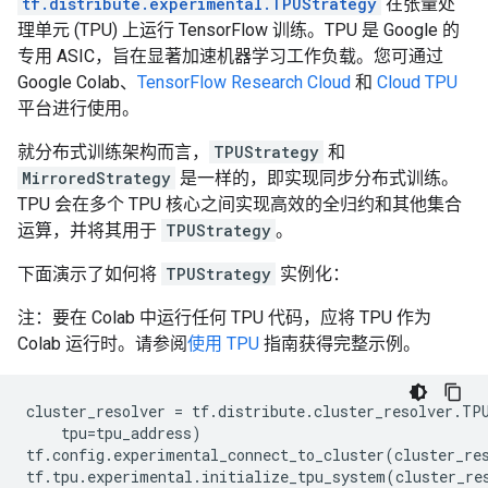
tf.distribute.experimental.TPUStrategy
在张量处
理单元 (TPU) 上运行 TensorFlow 训练。TPU 是 Google 的
专用 ASIC，旨在显著加速机器学习工作负载。您可通过
Google Colab、
TensorFlow Research Cloud
和
Cloud TPU
平台进行使用。
就分布式训练架构而言，
TPUStrategy
和
MirroredStrategy
是一样的，即实现同步分布式训练。
TPU 会在多个 TPU 核心之间实现高效的全归约和其他集合
运算，并将其用于
TPUStrategy
。
下面演示了如何将
TPUStrategy
实例化：
注：要在 Colab 中运行任何 TPU 代码，应将 TPU 作为
Colab 运行时。请参阅
使用 TPU
指南获得完整示例。
cluster_resolver
=
tf
.
distribute
.
cluster_resolver
.
TP
tpu
=
tpu_address
)
tf
.
config
.
experimental_connect_to_cluster
(
cluster_re
tf
.
tpu
.
experimental
.
initialize_tpu_system
(
cluster_re