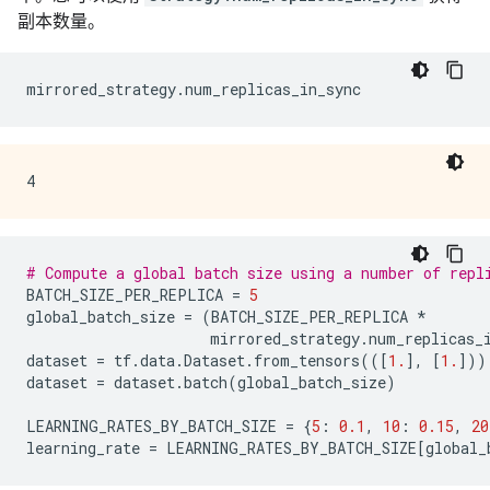
副本数量。
mirrored_strategy
.
num_replicas_in_sync
# Compute a global batch size using a number of repl
BATCH_SIZE_PER_REPLICA
=
5
global_batch_size
=
(
BATCH_SIZE_PER_REPLICA
*
mirrored_strategy
.
num_replicas_
dataset
=
tf
.
data
.
Dataset
.
from_tensors
(([
1.
],
[
1.
]))
dataset
=
dataset
.
batch
(
global_batch_size
)
LEARNING_RATES_BY_BATCH_SIZE
=
{
5
:
0.1
,
10
:
0.15
,
20
learning_rate
=
LEARNING_RATES_BY_BATCH_SIZE
[
global_