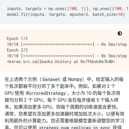
inputs
,
targets
=
np
.
ones
((
100
,
1
)),
np
.
ones
((
100
,
1
model
.
fit
(
inputs
,
targets
,
epochs
=
2
,
batch_size
=
10
)
Epoch 1/2

10/10 [==============================] - 0s 5ms/step 
Epoch 2/2

10/10 [==============================] - 0s 5ms/step 
在上述两个示例（
Dataset
或 Numpy）中，给定输入的每
个批次都被平均分到了多个副本中。例如，如果对 2 个
GPU 使用
MirroredStrategy
，大小为 10 的每个批次将
被均分到 2 个 GPU，每个 GPU 会在每步接收 5 个输入样
本。如果添加更多 GPU，则每个周期的训练速度会更快。
通常，您希望在添加更多加速器时增加批次大小，以便有效
利用额外的计算能力。您还需要根据模型重新调整您的学习
率。您可以使用
strategy.num_replicas_in_sync
获得