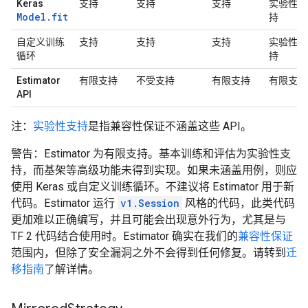
Keras
支持
支持
支持
实验性支
Model.fit
持
自定义训练
支持
支持
支持
实验性支
循环
持
Estimator
有限支持
不受支持
有限支持
有限支持
API
注：
实验性支持
是指兼容性保证不涵盖这些 API。
警告：Estimator 为有限支持。基本训练和评估为实验性支
持，而基架等高级功能未得到实现。如果未涵盖用例，则应
使用 Keras 或自定义训练循环。不建议将 Estimator 用于新
代码。Estimator 运行
v1.Session
风格的代码，此类代码
更加难以正确编写，并且可能会出现意外行为，尤其是与
TF 2 代码结合使用时。Estimator 确实在我们的
兼容性保证
范围内，但除了安全漏洞之外不会得到任何修复。请转到
迁
移指南
了解详情。