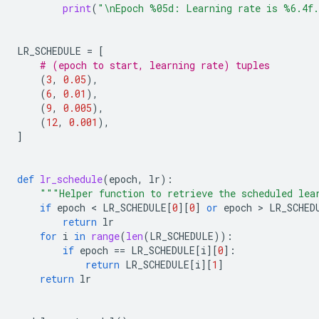
print
(
"
\n
Epoch 
%05d
: Learning rate is 
%6.4f
LR_SCHEDULE
=
[
# (epoch to start, learning rate) tuples
(
3
,
0.05
),
(
6
,
0.01
),
(
9
,
0.005
),
(
12
,
0.001
),
]
def
lr_schedule
(
epoch
,
lr
):
"""Helper function to retrieve the scheduled lea
if
epoch
 < 
LR_SCHEDULE
[
0
][
0
]
or
epoch
 > 
LR_SCHED
return
lr
for
i
in
range
(
len
(
LR_SCHEDULE
)):
if
epoch
==
LR_SCHEDULE
[
i
][
0
]:
return
LR_SCHEDULE
[
i
][
1
]
return
lr