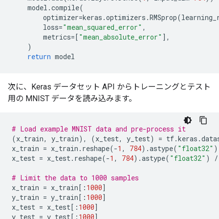
model
.
compile
(
optimizer
=
keras
.
optimizers
.
RMSprop
(
learning_
loss
=
"mean_squared_error"
,
metrics
=
[
"mean_absolute_error"
],
)
return
model
次に、Keras データセット API からトレーニングとテスト
用の MNIST データを読み込みます。
# Load example MNIST data and pre-process it
(
x_train
,
y_train
),
(
x_test
,
y_test
)
=
tf
.
keras
.
data
x_train
=
x_train
.
reshape
(
-
1
,
784
)
.
astype
(
"float32"
)
x_test
=
x_test
.
reshape
(
-
1
,
784
)
.
astype
(
"float32"
)
/
# Limit the data to 1000 samples
x_train
=
x_train
[:
1000
]
y_train
=
y_train
[:
1000
]
x_test
=
x_test
[:
1000
]
y_test
=
y_test
[:
1000
]