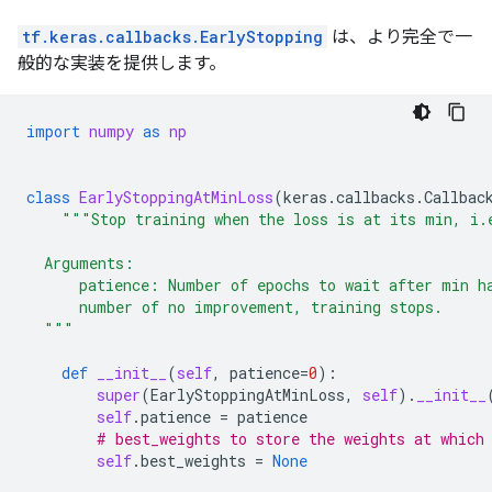
tf.keras.callbacks.EarlyStopping
は、より完全で一
般的な実装を提供します。
import
numpy
as
np
class
EarlyStoppingAtMinLoss
(
keras
.
callbacks
.
Callbac
"""Stop training when the loss is at its min, i.
  Arguments:
      patience: Number of epochs to wait after min h
      number of no improvement, training stops.
  """
def
__init__
(
self
,
patience
=
0
):
super
(
EarlyStoppingAtMinLoss
,
self
)
.
__init__
self
.
patience
=
patience
# best_weights to store the weights at which
self
.
best_weights
=
None