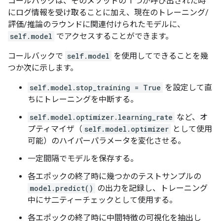
コールバックは、そのメソッドの 1 つが呼び出された時
Up to batch 2, the average loss is    5.94.

にログ情報を受け取ることに加え、現在のトレーニング/
Up to batch 3, the average loss is    5.91.

評価/推論のラウンドに関連付けられたモデルに、
Up to batch 4, the average loss is    6.01.

self.model
でアクセスすることができます。
Up to batch 5, the average loss is    6.14.

Up to batch 6, the average loss is    6.10.

コールバックで
self.model
を使用してできることを幾
つか次に示します。
self.model.stop_training = True
を設定して直
ちにトレーニングを中断する。
self.model.optimizer.learning_rate
など、オ
プティマイザ（
self.model.optimizer
として使用
可能）のハイパーパラメータを変化させる。
一定間隔でモデルを保存する。
各エポックの終了時に幾つかのテストサンプルの
model.predict()
の出力を記録し、トレーニング
中にサ二ティーチェックとして使用する。
各エポックの終了時に中間特徴の可視化を抽出し