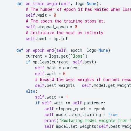
def
on_train_begin
(
self
,
logs
=
None
):
# The number of epoch it has waited when los
self
.
wait
=
0
# The epoch the training stops at.
self
.
stopped_epoch
=
0
# Initialize the best as infinity.
self
.
best
=
np
.
inf
def
on_epoch_end
(
self
,
epoch
,
logs
=
None
):
current
=
logs
.
get
(
"loss"
)
if
np
.
less
(
current
,
self
.
best
):
self
.
best
=
current
self
.
wait
=
0
# Record the best weights if current res
self
.
best_weights
=
self
.
model
.
get_weigh
else
:
self
.
wait
+=
1
if
self
.
wait
 >
=
self
.
patience
:
self
.
stopped_epoch
=
epoch
self
.
model
.
stop_training
=
True
print
(
"Restoring model weights from 
self
.
model
.
set_weights
(
self
.
best_wei