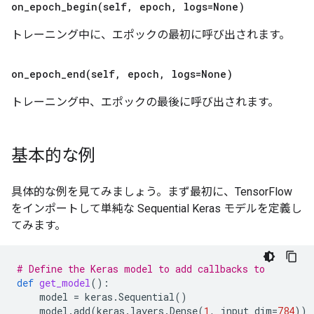
on_epoch_begin(
self
,
epoch
,
logs=None)
トレーニング中に、エポックの最初に呼び出されます。
on_epoch_end(
self
,
epoch
,
logs=None)
トレーニング中、エポックの最後に呼び出されます。
基本的な例
具体的な例を見てみましょう。まず最初に、TensorFlow
をインポートして単純な Sequential Keras モデルを定義し
てみます。
# Define the Keras model to add callbacks to
def
get_model
():
model
=
keras
.
Sequential
()
model
.
add
(
keras
.
layers
.
Dense
(
1
,
input_dim
=
784
))