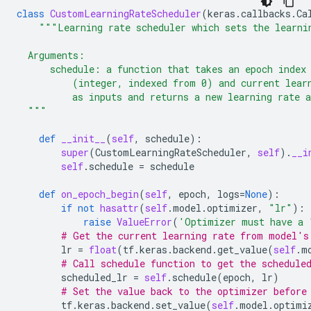
class
CustomLearningRateScheduler
(
keras
.
callbacks
.
Ca
"""Learning rate scheduler which sets the learni
  Arguments:
      schedule: a function that takes an epoch index
          (integer, indexed from 0) and current lear
          as inputs and returns a new learning rate 
  """
def
__init__
(
self
,
schedule
):
super
(
CustomLearningRateScheduler
,
self
)
.
__i
self
.
schedule
=
schedule
def
on_epoch_begin
(
self
,
epoch
,
logs
=
None
):
if
not
hasattr
(
self
.
model
.
optimizer
,
"lr"
):
raise
ValueError
(
'Optimizer must have a 
# Get the current learning rate from model's
lr
=
float
(
tf
.
keras
.
backend
.
get_value
(
self
.
m
# Call schedule function to get the schedule
scheduled_lr
=
self
.
schedule
(
epoch
,
lr
)
# Set the value back to the optimizer before
tf
.
keras
.
backend
.
set_value
(
self
.
model
.
optimi