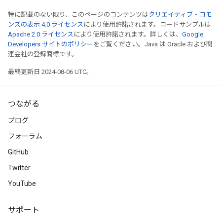
Up to batch 4, the average loss is    4.29.

特に記載のない限り、このページのコンテンツは
The average loss for epoch 3 is    4.29 and mean abso
クリエイティブ・コモ
ンズの表示 4.0 ライセンス
により使用許諾されます。コードサンプルは
Apache 2.0 ライセンス
Epoch 00004: Learning rate is 0.0500.

により使用許諾されます。詳しくは、
Google
Developers サイトのポリシー
Up to batch 0, the average loss is    3.17.

をご覧ください。Java は Oracle および関
連会社の登録商標です。
Up to batch 1, the average loss is    3.19.

Up to batch 2, the average loss is    3.39.

最終更新日 2024-08-06 UTC。
Up to batch 3, the average loss is    3.22.

Up to batch 4, the average loss is    3.31.

The average loss for epoch 4 is    3.31 and mean abso
つながる
Epoch 00005: Learning rate is 0.0500.

ブログ
Up to batch 0, the average loss is    5.49.

Up to batch 1, the average loss is    6.32.

フォーラム
Up to batch 2, the average loss is    6.98.

GitHub
Up to batch 3, the average loss is    7.44.

Up to batch 4, the average loss is    7.11.

Twitter
The average loss for epoch 5 is    7.11 and mean abso
YouTube
Epoch 00006: Learning rate is 0.0100.

Up to batch 0, the average loss is    4.03.

サポート
Up to batch 1, the average loss is    4.08.
