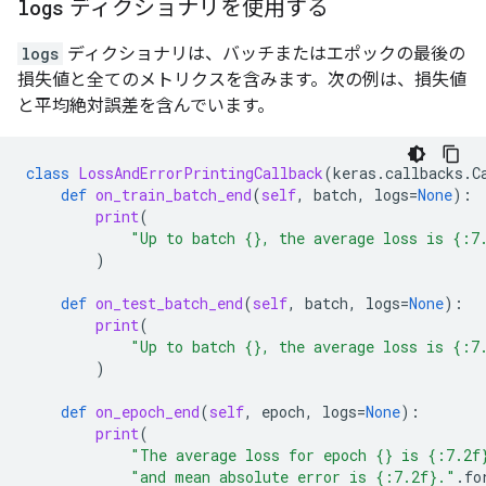
logs
ディクショナリを使用する
...Evaluating: end of batch 2; got log keys: ['loss',
...Evaluating: start of batch 3; got log keys: []

logs
ディクショナリは、バッチまたはエポックの最後の
...Evaluating: end of batch 3; got log keys: ['loss',
損失値と全てのメトリクスを含みます。次の例は、損失値
Stop testing; got log keys: ['loss', 'mean_absolute_e
End epoch 0 of training; got log keys: ['loss', 'mea
と平均絶対誤差を含んでいます。
Stop training; got log keys: ['loss', 'mean_absolute
Start testing; got log keys: []

...Evaluating: start of batch 0; got log keys: []

class
LossAndErrorPrintingCallback
(
keras
.
callbacks
.
C
...Evaluating: end of batch 0; got log keys: ['loss',
def
on_train_batch_end
(
self
,
batch
,
logs
=
None
):
...Evaluating: start of batch 1; got log keys: []

print
(
...Evaluating: end of batch 1; got log keys: ['loss',
"Up to batch 
{}
, the average loss is 
{:7
...Evaluating: start of batch 2; got log keys: []

)
...Evaluating: end of batch 2; got log keys: ['loss',
...Evaluating: start of batch 3; got log keys: []

def
on_test_batch_end
(
self
,
batch
,
logs
=
None
):
...Evaluating: end of batch 3; got log keys: ['loss',
print
(
...Evaluating: start of batch 4; got log keys: []

"Up to batch 
{}
, the average loss is 
{:7
...Evaluating: end of batch 4; got log keys: ['loss',
)
...Evaluating: start of batch 5; got log keys: []

...Evaluating: end of batch 5; got log keys: ['loss',
def
on_epoch_end
(
self
,
epoch
,
logs
=
None
):
...Evaluating: start of batch 6; got log keys: []

print
(
...Evaluating: end of batch 6; got log keys: ['loss',
"The average loss for epoch 
{}
 is 
{:7.2f
...Evaluating: start of batch 7; got log keys: []

"and mean absolute error is 
{:7.2f}
."
.
fo