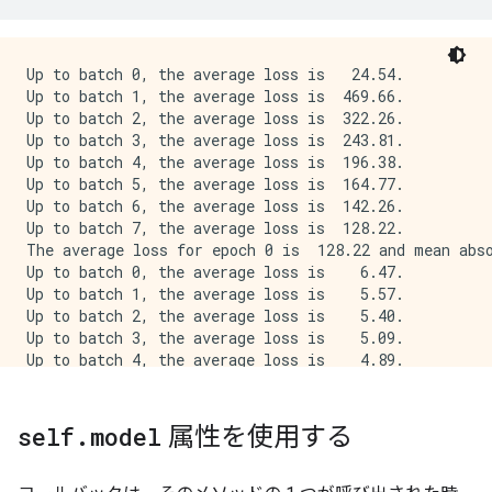
Up to batch 0, the average loss is   24.54.

Up to batch 1, the average loss is  469.66.

Up to batch 2, the average loss is  322.26.

Up to batch 3, the average loss is  243.81.

Up to batch 4, the average loss is  196.38.

Up to batch 5, the average loss is  164.77.

Up to batch 6, the average loss is  142.26.

Up to batch 7, the average loss is  128.22.

The average loss for epoch 0 is  128.22 and mean abso
Up to batch 0, the average loss is    6.47.

Up to batch 1, the average loss is    5.57.

Up to batch 2, the average loss is    5.40.

Up to batch 3, the average loss is    5.09.

Up to batch 4, the average loss is    4.89.

Up to batch 5, the average loss is    4.75.

Up to batch 6, the average loss is    4.74.

Up to batch 7, the average loss is    4.74.

self
.
model
属性を使用する
The average loss for epoch 1 is    4.74 and mean abso
Up to batch 0, the average loss is    6.22.

Up to batch 1, the average loss is    5.95.
