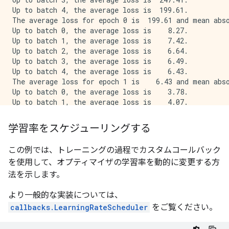
Up to batch 4, the average loss is  199.61.

The average loss for epoch 0 is  199.61 and mean abso
Up to batch 0, the average loss is    8.27.

Up to batch 1, the average loss is    7.42.

Up to batch 2, the average loss is    6.64.

Up to batch 3, the average loss is    6.49.

Up to batch 4, the average loss is    6.43.

The average loss for epoch 1 is    6.43 and mean abso
Up to batch 0, the average loss is    3.78.

Up to batch 1, the average loss is    4.07.

Up to batch 2, the average loss is    4.41.

Up to batch 3, the average loss is    4.35.

学習率をスケジューリングする
Up to batch 4, the average loss is    4.22.

The average loss for epoch 2 is    4.22 and mean abso
この例では、トレーニングの過程でカスタムコールバック
Up to batch 0, the average loss is    4.30.

を使用して、オプティマイザの学習率を動的に変更する方
Up to batch 1, the average loss is    6.80.

Up to batch 2, the average loss is    7.85.

法を示します。
Up to batch 3, the average loss is   11.09.

Up to batch 4, the average loss is   17.11.

より一般的な実装については、
The average loss for epoch 3 is   17.11 and mean abso
callbacks.LearningRateScheduler
をご覧ください。
Restoring model weights from the end of the best epoc
Epoch 00004: early stopping
