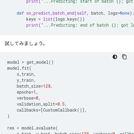
print
(
"...Predicting: start of batch 
{}
; got
def
on_predict_batch_end
(
self
,
batch
,
logs
=
None
)
keys
=
list
(
logs
.
keys
())
print
(
"...Predicting: end of batch 
{}
; got l
試してみましょう。
model
=
get_model
()
model
.
fit
(
x_train
,
y_train
,
batch_size
=
128
,
epochs
=
1
,
verbose
=
0
,
validation_split
=
0.5
,
callbacks
=
[
CustomCallback
()],
)
res
=
model
.
evaluate
(
x_test
,
y_test
,
batch_size
=
128
,
verbose
=
0
,
callba