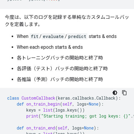
今度は、以下のログを記録する単純なカスタムコールバッ
クを定義します。
When
fit
/
evaluate
/
predict
starts & ends
When each epoch starts & ends
各トレーニングバッチの開始時と終了時
各評価（テスト）バッチの開始時と終了時
各推論（予測）バッチの開始時と終了時
class
CustomCallback
(
keras
.
callbacks
.
Callback
):
def
on_train_begin
(
self
,
logs
=
None
):
keys
=
list
(
logs
.
keys
())
print
(
"Starting training; got log keys: 
{}
"
.
def
on_train_end
(
self
,
logs
=
None
):
keys
=
list
(
logs
.
keys
())