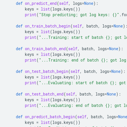
def
on_predict_end
(
self
,
logs
=
None
):
keys
=
list
(
logs
.
keys
())
print
(
"Stop predicting; got log keys: 
{}
"
.
fo
def
on_train_batch_begin
(
self
,
batch
,
logs
=
None
)
keys
=
list
(
logs
.
keys
())
print
(
"...Training: start of batch 
{}
; got l
def
on_train_batch_end
(
self
,
batch
,
logs
=
None
):
keys
=
list
(
logs
.
keys
())
print
(
"...Training: end of batch 
{}
; got log
def
on_test_batch_begin
(
self
,
batch
,
logs
=
None
):
keys
=
list
(
logs
.
keys
())
print
(
"...Evaluating: start of batch 
{}
; got
def
on_test_batch_end
(
self
,
batch
,
logs
=
None
):
keys
=
list
(
logs
.
keys
())
print
(
"...Evaluating: end of batch 
{}
; got l
def
on_predict_batch_begin
(
self
,
batch
,
logs
=
Non
keys
=
list
(
logs
.
keys
())