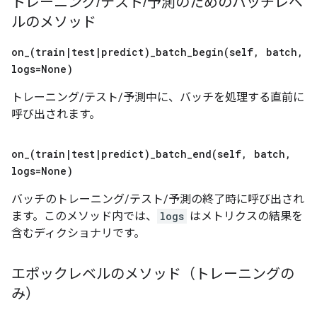
トレーニング
/
テスト
/
予測のためのバッチレベ
ルのメソッド
on_(
train
|
test
|
predict)
_
batch_begin(
self
,
batch
,
logs=None)
トレーニング/テスト/予測中に、バッチを処理する直前に
呼び出されます。
on_(
train
|
test
|
predict)
_
batch_end(
self
,
batch
,
logs=None)
バッチのトレーニング/テスト/予測の終了時に呼び出され
ます。このメソッド内では、
logs
はメトリクスの結果を
含むディクショナリです。
エポックレベルのメソッド（トレーニングの
み）