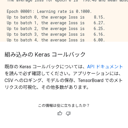
Epoch 00001: Learning rate is 0.1000.

Up to batch 0, the average loss is    8.15.

Up to batch 1, the average loss is    6.27.

Up to batch 2, the average loss is    6.25.

Up to batch 3, the average loss is    6.16.

Up to batch 4, the average loss is    6.00.

The average loss for epoch 1 is    6.00 and mean abso
組み込みの Keras コールバック
Epoch 00002: Learning rate is 0.1000.

Up to batch 0, the average loss is    4.04.

既存の Keras コールバックについては、
API ドキュメント
Up to batch 1, the average loss is    4.12.

を読んで必ず確認してください。アプリケーションには、
Up to batch 2, the average loss is    3.87.

Up to batch 3, the average loss is    4.20.

CSV へのロギング、モデルの保存、TensorBoard でのメト
Up to batch 4, the average loss is    4.33.

リクスの可視化、その他多数があります。
The average loss for epoch 2 is    4.33 and mean abso
Epoch 00003: Learning rate is 0.0500.

この情報は役に立ちましたか？
Up to batch 0, the average loss is    4.64.

Up to batch 1, the average loss is    4.56.

Up to batch 2, the average loss is    4.37.

Up to batch 3, the average loss is    4.59.
