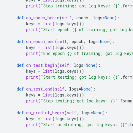
print
(
"Stop training; got log keys: 
{}
"
.
form
def
on_epoch_begin
(
self
,
epoch
,
logs
=
None
):
keys
=
list
(
logs
.
keys
())
print
(
"Start epoch 
{}
 of training; got log k
def
on_epoch_end
(
self
,
epoch
,
logs
=
None
):
keys
=
list
(
logs
.
keys
())
print
(
"End epoch 
{}
 of training; got log key
def
on_test_begin
(
self
,
logs
=
None
):
keys
=
list
(
logs
.
keys
())
print
(
"Start testing; got log keys: 
{}
"
.
form
def
on_test_end
(
self
,
logs
=
None
):
keys
=
list
(
logs
.
keys
())
print
(
"Stop testing; got log keys: 
{}
"
.
forma
def
on_predict_begin
(
self
,
logs
=
None
):
keys
=
list
(
logs
.
keys
())
print
(
"Start predicting; got log keys: 
{}
"
.
f