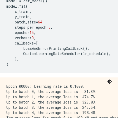
model
=
get_model
()
model
.
fit
(
x_train
,
y_train
,
batch_size
=
64
,
steps_per_epoch
=
5
,
epochs
=
15
,
verbose
=
0
,
callbacks
=
[
LossAndErrorPrintingCallback
(),
CustomLearningRateScheduler
(
lr_schedule
),
],
)
Epoch 00000: Learning rate is 0.1000.

Up to batch 0, the average loss is   31.39.

Up to batch 1, the average loss is  474.76.

Up to batch 2, the average loss is  323.83.

Up to batch 3, the average loss is  245.54.

Up to batch 4, the average loss is  198.48.

The average loss for epoch 0 is  198.48 and mean abso