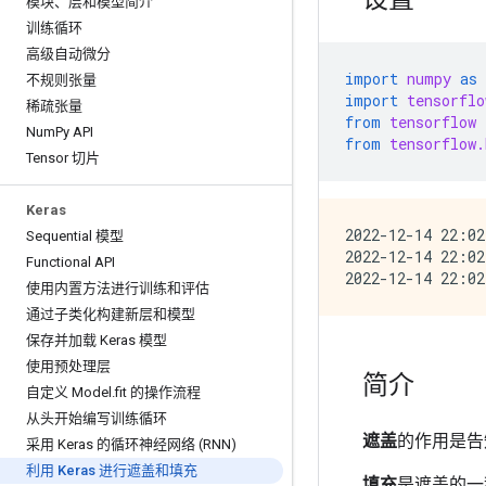
模块、层和模型简介
训练循环
高级自动微分
import
numpy
as
不规则张量
import
tensorflo
稀疏张量
from
tensorflow
Num
Py API
from
tensorflow.
Tensor 切片
Keras
2022-12-14 22:02
Sequential 模型
2022-12-14 22:02
Functional API
使用内置方法进行训练和评估
通过子类化构建新层和模型
保存并加载 Keras 模型
使用预处理层
简介
自定义 Model
.
fit 的操作流程
从头开始编写训练循环
遮盖
的作用是告
采用 Keras 的循环神经网络 (RNN)
利用 Keras 进行遮盖和填充
填充
是遮盖的一