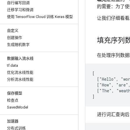
自行编写回调
的需要：为了使
迁移学习和微调
使用 Tensor
Flow Cloud 训练 Keras 模型
让我们仔细看看
自定义
创建操作
填充序列
生成随机数字
在处理序列数据
数据输入流水线
tf
.
data
优化流水线性能
[

  ["Hello", "wor
分析流水线性能
  ["How", "are",
  ["The", "weath
保存模型
检查点
Saved
Model
进行词汇查询后
加速器
分布式训练