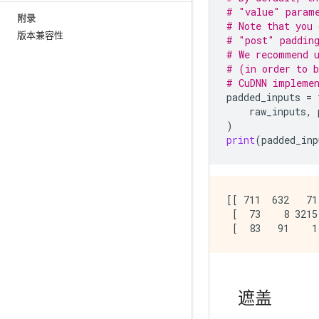
# "value" param
附录
# Note that you 
版本兼容性
# "post" paddin
# We recommend u
# (in order to b
# CuDNN implemen
padded_inputs
=
raw_inputs
,
)
print
(
padded_inp
[[ 711  632   71
 [  73    8 3215
遮盖