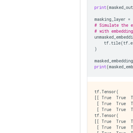
print
(
masked_out
masking_layer
=
# Simulate the e
# with embedding
unmasked_embeddi
tf
.
tile
(
tf
.
e
)
masked_embedding
print
(
masked_em
tf.Tensor(

[[ True  True  T
 [ True  True  T
 [ True  True  T
tf.Tensor(

[[ True  True  T
 [ True  True  T