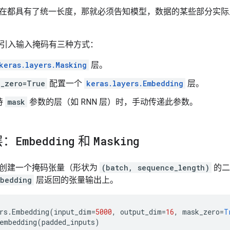
在都具有了统一长度，那就必须告知模型，数据的某些部分实际
模型中引入输入掩码有三种方式：
keras.layers.Masking
层。
k_zero=True
配置一个
keras.layers.Embedding
层。
持
mask
参数的层（如 RNN 层）时，手动传递此参数。
层：
Embedding
和
Masking
创建一个掩码张量（形状为
(batch, sequence_length)
的二
mbedding
层返回的张量输出上。
rs
.
Embedding
(
input_dim
=
5000
,
output_dim
=
16
,
mask_zero
=
T
embedding
(
padded_inputs
)