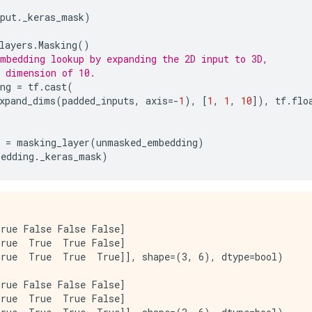
put
.
_keras_mask
)
layers
.
Masking
()
mbedding lookup by expanding the 2D input to 3D,
 dimension of 10.
ng
=
tf
.
cast
(
xpand_dims
(
padded_inputs
,
axis
=-
1
),
[
1
,
1
,
10
]),
tf
.
flo
=
masking_layer
(
unmasked_embedding
)
bedding
.
_keras_mask
)
rue False False False]

rue  True  True False]

rue  True  True  True]], shape=(3, 6), dtype=bool)

rue False False False]

rue  True  True False]
