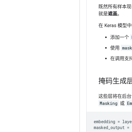
既然所有样本现
就是
遮盖
。
在 Keras 
添加一个
使用
mas
在调用支
掩码生成
这些层将在后台
Masking
或
E
embedding
=
laye
masked_output
=