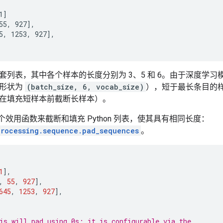
]

55, 927],

5, 1253, 927],

套列表，其中各个样本的长度分别为 3、5 和 6。由于深度学
中形状为
(batch_size, 6, vocab_size)
），短于最长条目的
在填充短样本前截断长样本）。
了一个效用函数来截断和填充 Python 列表，使其具有相同长度：
processing.sequence.pad_sequences
。
1
],
,
55
,
927
],
645
,
1253
,
927
],
is will pad using 0s; it is configurable via the