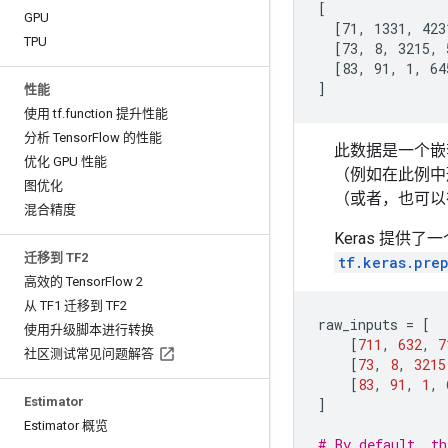
[

GPU
  [71, 1331, 4231
TPU
  [73, 8, 3215, 
  [83, 91, 1, 64
性能
使用 tf
.
function 提升性能
分析 Tensor
Flow 的性能
此数据是一个嵌
优化 GPU 性能
（例如在此例
图优化
（或者，也可以
混合精度
Keras 提供
迁移到 TF2
tf.keras.pre
高效的 Tensor
Flow 2
从 TF1 迁移到 TF2
raw_inputs
=
[
使用升级脚本进行转换
[
711
,
632
,
7
社区测试常见问题解答
[
73
,
8
,
3215
[
83
,
91
,
1
,
Estimator
]
Estimator 概览
# By default, th