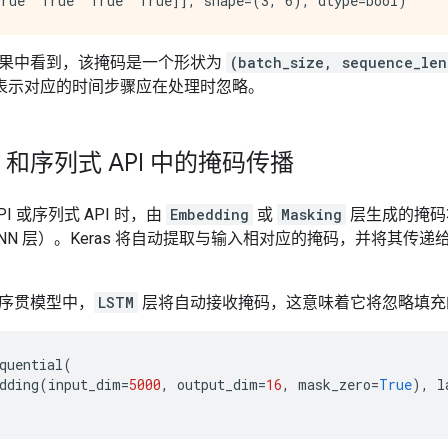
果中看到，该掩码是一个形状为
(batch_size, sequence_len
表示对应的时间步骤应在处理时忽略。
I 和序列式 API 中的掩码传播
I 或序列式 API 时，由
Embedding
或
Masking
层生成的掩码
RNN 层）。Keras 将自动提取与输入相对应的掩码，并将其传
序贯模型中，
LSTM
层将自动接收掩码，这意味着它将忽略填充
quential
(
dding
(
input_dim
=
5000
,
output_dim
=
16
,
mask_zero
=
True
),
l