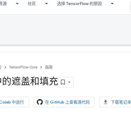
资源
社区
选择 TensorFlow 的原因
习
TensorFlow Core
指南
s 中的遮盖和填充
 Colab 中运行
在 GitHub 上查看源代码
下载笔记