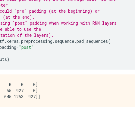
eter.
could "pre" padding (at the beginning) or
g (at the end).
sing "post" padding when working with RNN layers
e able to use the
tation of the layers).
tf
.
keras
.
preprocessing
.
sequence
.
pad_sequences
(
padding
=
"post"
uts
)
    0    0    0]

   55  927    0]
