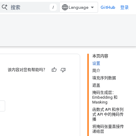
/
GitHub
登录
本页内容
设置
该内容对您有帮助吗？
简介
填充序列数据
遮盖
掩码生成层：
Embedding 和
Masking
本
函数式 API 和序列
式 API 中的掩码传
播
将掩码张量直接传
递给层