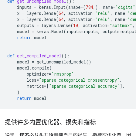
def
get_uncompiled_model
():
inputs
=
keras
.
Input
(
shape
=
(
784
,),
name
=
"digits"
x
=
layers
.
Dense
(
64
,
activation
=
"relu"
,
name
=
"de
x
=
layers
.
Dense
(
64
,
activation
=
"relu"
,
name
=
"de
outputs
=
layers
.
Dense
(
10
,
activation
=
"softmax"
,
model
=
keras
.
Model
(
inputs
=
inputs
,
outputs
=
outpu
return
model
def
get_compiled_model
():
model
=
get_uncompiled_model
()
model
.
compile
(
optimizer
=
"rmsprop"
,
loss
=
"sparse_categorical_crossentropy"
,
metrics
=
[
"sparse_categorical_accuracy"
],
)
return
model
提供许多内置优化器、损失和指标
通常，您不必从头开始创建自己的损失、指标或优化器，因