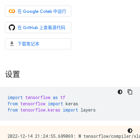
在 Google Colab 中运行
在 GitHub 上查看源代码
下载笔记本
设置
import
tensorflow
as
tf
from
tensorflow
import
keras
from
tensorflow.keras
import
layers
2022-12-14 21:24:55.689069: W tensorflow/compiler/xl