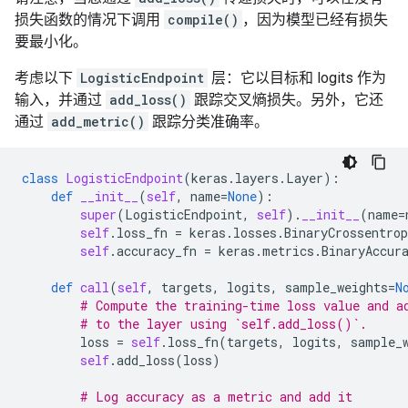
损失函数的情况下调用
compile()
，因为模型已经有损失
要最小化。
考虑以下
LogisticEndpoint
层：它以目标和 logits 作为
输入，并通过
add_loss()
跟踪交叉熵损失。另外，它还
通过
add_metric()
跟踪分类准确率。
class
LogisticEndpoint
(
keras
.
layers
.
Layer
):
def
__init__
(
self
,
name
=
None
):
super
(
LogisticEndpoint
,
self
)
.
__init__
(
name
=
self
.
loss_fn
=
keras
.
losses
.
BinaryCrossentrop
self
.
accuracy_fn
=
keras
.
metrics
.
BinaryAccur
def
call
(
self
,
targets
,
logits
,
sample_weights
=
N
# Compute the training-time loss value and a
# to the layer using `self.add_loss()`.
loss
=
self
.
loss_fn
(
targets
,
logits
,
sample_
self
.
add_loss
(
loss
)
# Log accuracy as a metric and add it