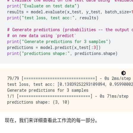
print
(
"Evaluate on test data"
)
results
=
model
.
evaluate
(
x_test
,
y_test
,
batch_size
=
print
(
"test loss, test acc:"
,
results
)
# Generate predictions (probabilities -- the output 
# on new data using `predict`
print
(
"Generate predictions for 3 samples"
)
predictions
=
model
.
predict
(
x_test
[:
3
])
print
(
"predictions shape:"
,
predictions
.
shape
)
79/79 [==============================] - 0s 2ms/step 
test loss, test acc: [0.13839252293109894, 0.95990002
Generate predictions for 3 samples

1/1 [==============================] - 0s 71ms/step

现在，我们来详细查看此工作流的每一部分。