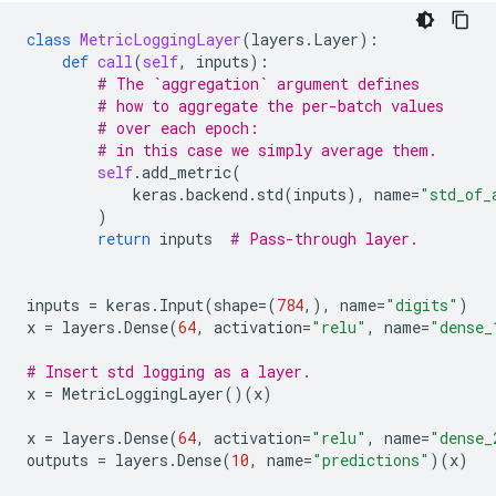
class
MetricLoggingLayer
(
layers
.
Layer
):
def
call
(
self
,
inputs
):
# The `aggregation` argument defines
# how to aggregate the per-batch values
# over each epoch:
# in this case we simply average them.
self
.
add_metric
(
keras
.
backend
.
std
(
inputs
),
name
=
"std_of_
)
return
inputs
# Pass-through layer.
inputs
=
keras
.
Input
(
shape
=
(
784
,),
name
=
"digits"
)
x
=
layers
.
Dense
(
64
,
activation
=
"relu"
,
name
=
"dense_
# Insert std logging as a layer.
x
=
MetricLoggingLayer
()(
x
)
x
=
layers
.
Dense
(
64
,
activation
=
"relu"
,
name
=
"dense_
outputs
=
layers
.
Dense
(
10
,
name
=
"predictions"
)(
x
)