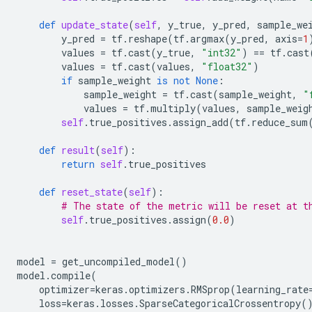
def
update_state
(
self
,
y_true
,
y_pred
,
sample_we
y_pred
=
tf
.
reshape
(
tf
.
argmax
(
y_pred
,
axis
=
1
values
=
tf
.
cast
(
y_true
,
"int32"
)
==
tf
.
cast
values
=
tf
.
cast
(
values
,
"float32"
)
if
sample_weight
is
not
None
:
sample_weight
=
tf
.
cast
(
sample_weight
,
"
values
=
tf
.
multiply
(
values
,
sample_weig
self
.
true_positives
.
assign_add
(
tf
.
reduce_sum
def
result
(
self
):
return
self
.
true_positives
def
reset_state
(
self
):
# The state of the metric will be reset at t
self
.
true_positives
.
assign
(
0.0
)
model
=
get_uncompiled_model
()
model
.
compile
(
optimizer
=
keras
.
optimizers
.
RMSprop
(
learning_rate
loss
=
keras
.
losses
.
SparseCategoricalCrossentropy
(