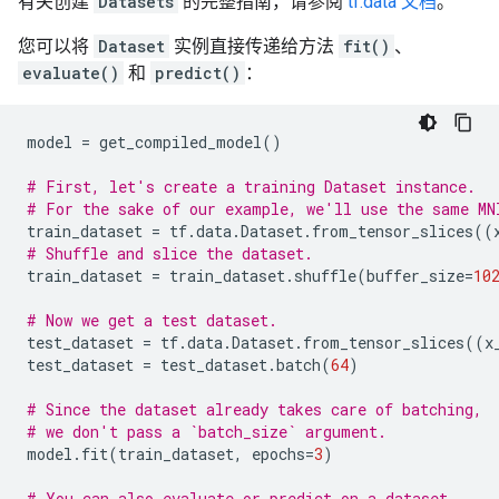
有关创建
Datasets
的完整指南，请参阅
tf.data 文档
。
您可以将
Dataset
实例直接传递给方法
fit()
、
evaluate()
和
predict()
：
model
=
get_compiled_model
()
# First, let's create a training Dataset instance.
# For the sake of our example, we'll use the same MN
train_dataset
=
tf
.
data
.
Dataset
.
from_tensor_slices
((
# Shuffle and slice the dataset.
train_dataset
=
train_dataset
.
shuffle
(
buffer_size
=
10
# Now we get a test dataset.
test_dataset
=
tf
.
data
.
Dataset
.
from_tensor_slices
((
x
test_dataset
=
test_dataset
.
batch
(
64
)
# Since the dataset already takes care of batching,
# we don't pass a `batch_size` argument.
model
.
fit
(
train_dataset
,
epochs
=
3
)
# You can also evaluate or predict on a dataset.