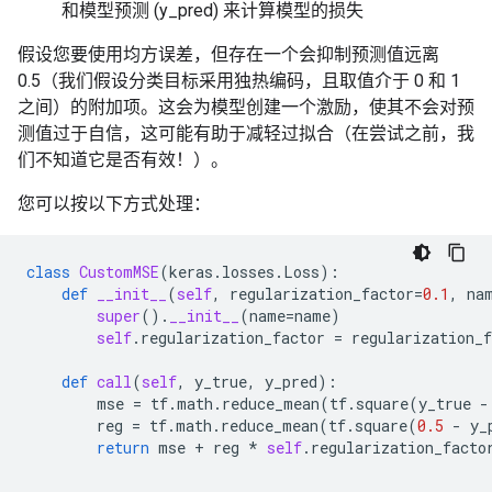
和模型预测 (y_pred) 来计算模型的损失
假设您要使用均方误差，但存在一个会抑制预测值远离
0.5（我们假设分类目标采用独热编码，且取值介于 0 和 1
之间）的附加项。这会为模型创建一个激励，使其不会对预
测值过于自信，这可能有助于减轻过拟合（在尝试之前，我
们不知道它是否有效！）。
您可以按以下方式处理：
class
CustomMSE
(
keras
.
losses
.
Loss
):
def
__init__
(
self
,
regularization_factor
=
0.1
,
na
super
()
.
__init__
(
name
=
name
)
self
.
regularization_factor
=
regularization_f
def
call
(
self
,
y_true
,
y_pred
):
mse
=
tf
.
math
.
reduce_mean
(
tf
.
square
(
y_true
-
reg
=
tf
.
math
.
reduce_mean
(
tf
.
square
(
0.5
-
y_
return
mse
+
reg
*
self
.
regularization_facto