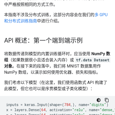
中严格按照相同的方式工作。
本指南不涉及分布式训练，这部分内容会在我们的
多 GPU
和分布式训练指南
中进行介绍。
API 概述：第一个端到端示例
将数据传递到模型的内置训练循环时，应当使用
NumPy 数
组
（如果数据很小且适合装入内存）或
tf.data Dataset
对象
。在接下来的段落中，我们将 MNIST 数据集用作
NumPy 数组，以演示如何使用优化器、损失和指标。
我们考虑以下模型（在这里，我们使用函数式 API 构建了
此模型，但它也可以是序贯模型或子类化模型）：
inputs
=
keras
.
Input
(
shape
=
(
784
,),
name
=
"digits"
)
x
=
layers
.
Dense
(
64
,
activation
=
"relu"
,
name
=
"dense_
x
=
layers
.
Dense
(
64
,
activation
=
"relu"
,
name
=
"dense_