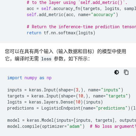
# to the layer using `self.add_metric()`.
acc
=
self
.
accuracy_fn
(
targets
,
logits
,
samp
self
.
add_metric
(
acc
,
name
=
"accuracy"
)
# Return the inference-time prediction tenso
return
tf
.
nn
.
softmax
(
logits
)
您可以在具有两个输入（输入数据和目标）的模型中使用
它，编译时无需
loss
参数，如下所示：
import
numpy
as
np
inputs
=
keras
.
Input
(
shape
=
(
3
,),
name
=
"inputs"
)
targets
=
keras
.
Input
(
shape
=
(
10
,),
name
=
"targets"
)
logits
=
keras
.
layers
.
Dense
(
10
)(
inputs
)
predictions
=
LogisticEndpoint
(
name
=
"predictions"
)(
l
model
=
keras
.
Model
(
inputs
=
[
inputs
,
targets
],
output
model
.
compile
(
optimizer
=
"adam"
)
# No loss argument