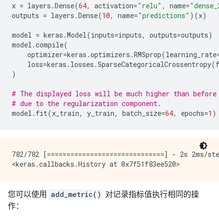
x
=
layers
.
Dense
(
64
,
activation
=
"relu"
,
name
=
"dense_
outputs
=
layers
.
Dense
(
10
,
name
=
"predictions"
)(
x
)
model
=
keras
.
Model
(
inputs
=
inputs
,
outputs
=
outputs
)
model
.
compile
(
optimizer
=
keras
.
optimizers
.
RMSprop
(
learning_rate
loss
=
keras
.
losses
.
SparseCategoricalCrossentropy
(
)
# The displayed loss will be much higher than before
# due to the regularization component.
model
.
fit
(
x_train
,
y_train
,
batch_size
=
64
,
epochs
=
1
)
782/782 [==============================] - 2s 2ms/ste
您可以使用
add_metric()
对记录指标值执行相同的操
作：