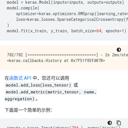
model
=
keras
.
Model
(
inputs
=
inputs
,
outputs
=
outputs
)
model
.
compile
(
optimizer
=
keras
.
optimizers
.
RMSprop
(
learning_rate
loss
=
keras
.
losses
.
SparseCategoricalCrossentropy
(
)
model
.
fit
(
x_train
,
y_train
,
batch_size
=
64
,
epochs
=
1
)
782/782 [==============================] - 2s 2ms/ste
在
函数式 API
中，您还可以调用
model.add_loss(loss_tensor)
或
model.add_metric(metric_tensor, name,
aggregation)
。
下面是一个简单的示例：
inputs
=
keras
.
Input
(
shape
=
(
784
,),
name
=
"digits"
)