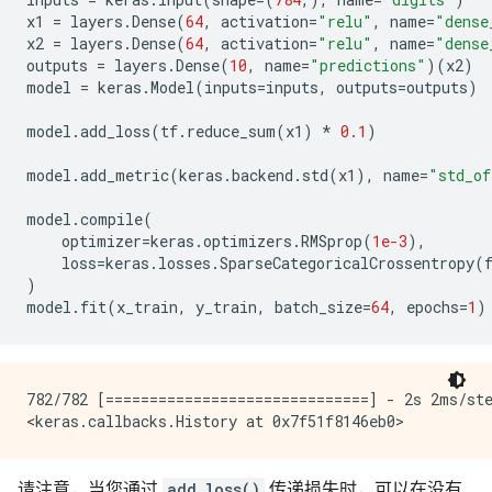
x1
=
layers
.
Dense
(
64
,
activation
=
"relu"
,
name
=
"dense
x2
=
layers
.
Dense
(
64
,
activation
=
"relu"
,
name
=
"dense
outputs
=
layers
.
Dense
(
10
,
name
=
"predictions"
)(
x2
)
model
=
keras
.
Model
(
inputs
=
inputs
,
outputs
=
outputs
)
model
.
add_loss
(
tf
.
reduce_sum
(
x1
)
*
0.1
)
model
.
add_metric
(
keras
.
backend
.
std
(
x1
),
name
=
"std_of
model
.
compile
(
optimizer
=
keras
.
optimizers
.
RMSprop
(
1e-3
),
loss
=
keras
.
losses
.
SparseCategoricalCrossentropy
(
)
model
.
fit
(
x_train
,
y_train
,
batch_size
=
64
,
epochs
=
1
)
782/782 [==============================] - 2s 2ms/ste
请注意，当您通过
add_loss()
传递损失时，可以在没有