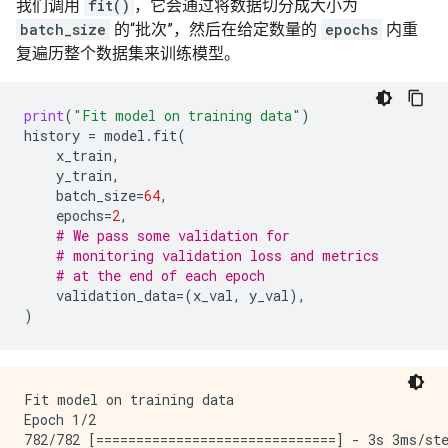
我们调用
fit()
，它会通过将数据切分成大小为
batch_size
的“批次”，然后在给定数量的
epochs
内重
复遍历整个数据集来训练模型。
print
(
"Fit model on training data"
)
history
=
model
.
fit
(
x_train
,
y_train
,
batch_size
=
64
,
epochs
=
2
,
# We pass some validation for
# monitoring validation loss and metrics
# at the end of each epoch
validation_data
=
(
x_val
,
y_val
),
)
Fit model on training data

Epoch 1/2

782/782 [==============================] - 3s 3ms/ste