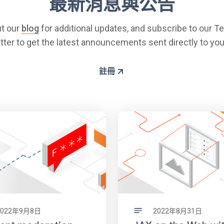
最新消息與公告
t our
blog
for additional updates, and subscribe to our 
ter to get the latest announcements sent directly to you
註冊
2022年9月8日
2022年8月31日