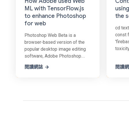
How Adobe used Web
Cont
ML with TensorFlow.js
using
to enhance Photoshop
the s
for web
cd text
const f
Photoshop Web Beta is a
'fireba
browser-based version of the
toxicit
popular desktop image editing
models/
software, Adobe Photoshop.
modera
This online tool offers a wide
閱讀網誌
閱讀網
ref ( 
range of features and
onCrea
capabilities for editing,
enhancing, and manipulating
images, all through a web