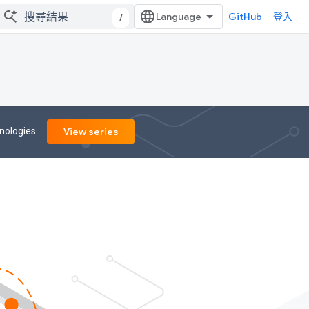
GitHub
登入
/
nologies
View series