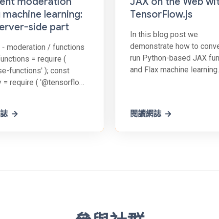
ent moderation
JAX on the Web wi
 machine learning:
TensorFlow.js
erver-side part
In this blog post we
demonstrate how to conve
 - moderation / functions
run Python-based JAX fun
unctions = require (
and Flax machine learning
se-functions' ); const
models in the browser us
y = require ( '@tensorflow-
TensorFlow.js. We have
toxicity' ); exports.
produced three examples
tor = functions. database.
誌
閱讀網誌
JAX-to-TensorFlow.js
'/messages/{messageId}' ).
conversion each with incr
te ( async ( snapshot,