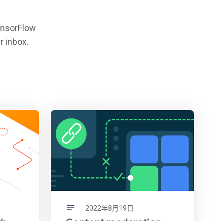
TensorFlow
r inbox.
2022年8月19日