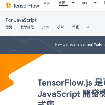
安裝
學習
API
For JavaScript
總覽
教學課程
指南
模型
示範
API
New to machine learning? Watch a
TensorFlow.js
JavaScript 