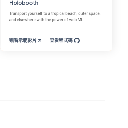
Holobooth
Transport yourself to a tropical beach, outer space,
and elsewhere with the power of web ML.
觀看示範影片
查看程式碼