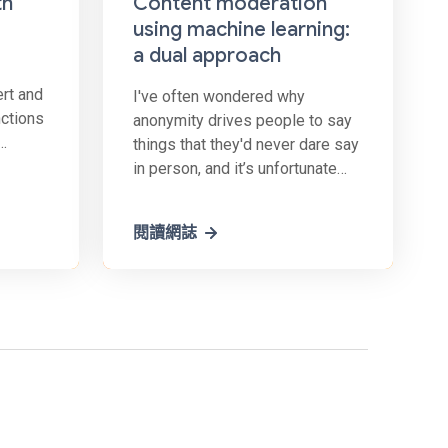
th
Content moderation
using machine learning:
a dual approach
rt and
I've often wondered why
ctions
anonymity drives people to say
things that they'd never dare say
ing
in person, and it’s unfortunate
that comment sections for
 of
videos and articles are so often
閱讀網誌
toxic! If you’re interested in
easing
content moderation, you can use
machine