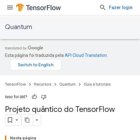
Fazer login
Quantum
Esta página foi traduzida pela
API Cloud Translation
.
TensorFlow
Recursos
Quantum
Guia e tutoriais
Isso foi útil?
Projeto quântico do Tensor
Flow
Nesta página